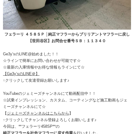
フェラーリ ４５８ＳＰ │純正マフラーからブリリアントマフラーに戻し
【世田谷区】お問合せ番号ＳＢ：１１３４０
Ge3y’sのLINE@始めました！！
☆ラインで簡単にお問い合わせが可能です☆
☆最新の入庫情報やお得な情報もラインにて☆
【Ge3y’sのLINE＠】
↑クリックして友達登録お願いします♪
YouTubeのジェミーズチャンネルにて動画配信中！！
☆試乗インプレッション、カスタム、コーティングなど施工動画もジェ
ミーズチャンネルにて☆
【
ジェミーズチャンネルはこちらから
】
↑クリックしてチャンネル登録よろしくお願いします♪
今回は、**フェラーリ458SP**の
純正マフラーを社外マフラーに戻す作業
を行いました。