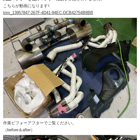
こちらが動画になります⇩
trim_13957847-267F-4D41-94EC-DCB42754B8BB
作業ビフォーアフターでご覧ください。
（before＆after）