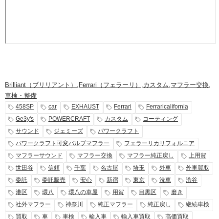
Brilliant（ブリリアント）
,
Ferrari（フェラーリ）
,
カスタム
,
マフラー交換
,
車検・整備
458SP
car
EXHAUST
Ferrari
Ferraricalifornia
Ge3y's
POWERCRAFT
カスタム
コーティング
サウンド
ジェミーズ
パワークラフト
パワークラフト可変バルブマフラー
フェラーリカリフォルニア
マフラーサウンド
マフラー交換
マフラー純正戻し
上用賀
世田谷
信頼
千葉
名古屋
埼玉
外車
外車買取
委託
委託販売
安心
新宿
東京
洗車
渋谷
港区
環八
環八の車屋
用賀
目黒区
磨き
社外マフラー
神奈川
純正マフラー
純正戻し
継続車検
買取
車
車検
輸入車
輸入車買取
高価買取