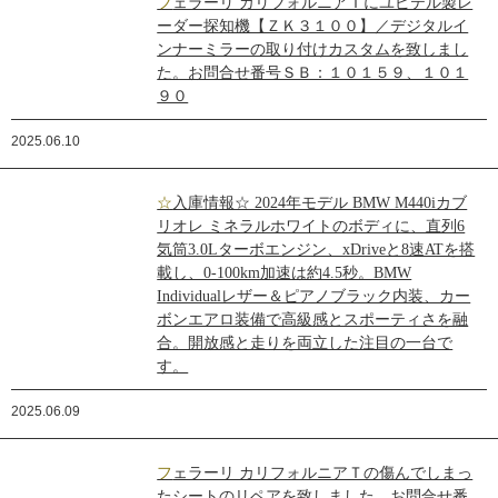
フェラーリ カリフォルニアＴにユピテル製レ
ーダー探知機【ＺＫ３１００】／デジタルイ
ンナーミラーの取り付けカスタムを致しまし
た。お問合せ番号ＳＢ：１０１５９、１０１
９０
2025.06.10
☆入庫情報☆ 2024年モデル BMW M440iカブ
リオレ ミネラルホワイトのボディに、直列6
気筒3.0Lターボエンジン、xDriveと8速ATを搭
載し、0-100km加速は約4.5秒。BMW
Individualレザー＆ピアノブラック内装、カー
ボンエアロ装備で高級感とスポーティさを融
合。開放感と走りを両立した注目の一台で
す。
2025.06.09
フェラーリ カリフォルニアＴの傷んでしまっ
たシートのリペアを致しました。お問合せ番