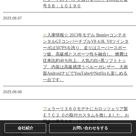
号ＳＢ：１０１９０
2025.06.07
☆入庫情報☆ 2013年モデル Bentleyコンチネ
ンタルGTコンバーチブルV8 4.0L V8ツインタ
ーボは507PSを誇り、走りはスーパースポー
ツ級。高級感とスポーツ性を融合し、燃費は
従来比約40％向上。人気の白×黒ソフトトッ
プ、内装は高級感漂うベルーガレザー。大画
面AndroidナビでYouTubeやNetflixも楽しめる
一台です。
2025.06.06
フェラーリ３６０モデナにカロッツェリア製
ＥＴＣ２.０の取付カスタムを致しました。お
問合せ番号ＳＢ：１００８５
会社紹介
お問い合わせをする
2025.06.06