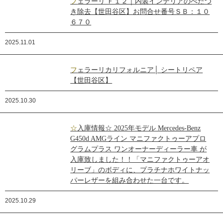
フェラーリ Ｆ１２｜内装インテリアのべたつ
き除去【世田谷区】お問合せ番号ＳＢ：１０
６７０
2025.11.01
フェラーリカリフォルニア│ シートリペア
【世田谷区】
2025.10.30
☆入庫情報☆ 2025年モデル Mercedes-Benz
G450d AMGライン マニファクトゥーアプロ
グラムプラス ワンオーナーディーラー車 が
入庫致しました！！「マニファクトゥーアオ
リーブ」のボディに、プラチナホワイトナッ
パーレザーを組み合わせた一台です。
2025.10.29