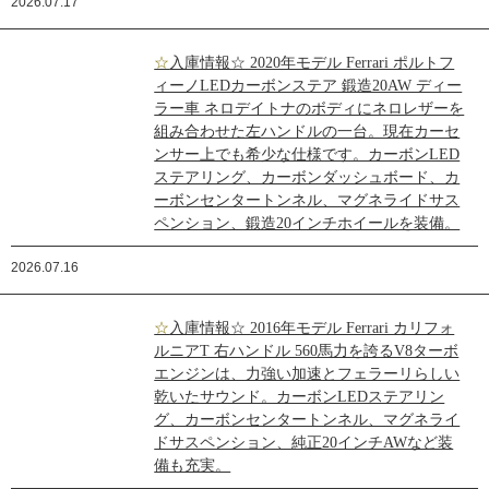
2026.07.17
☆入庫情報☆ 2020年モデル Ferrari ポルトフ
ィーノLEDカーボンステア 鍛造20AW ディー
ラー車 ネロデイトナのボディにネロレザーを
組み合わせた左ハンドルの一台。現在カーセ
ンサー上でも希少な仕様です。カーボンLED
ステアリング、カーボンダッシュボード、カ
ーボンセンタートンネル、マグネライドサス
ペンション、鍛造20インチホイールを装備。
2026.07.16
☆入庫情報☆ 2016年モデル Ferrari カリフォ
ルニアT 右ハンドル 560馬力を誇るV8ターボ
エンジンは、力強い加速とフェラーリらしい
乾いたサウンド。カーボンLEDステアリン
グ、カーボンセンタートンネル、マグネライ
ドサスペンション、純正20インチAWなど装
備も充実。