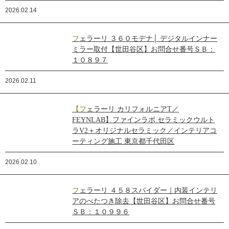
2026.02.14
フェラーリ ３６０モデナ│ デジタルインナー
ミラー取付【世田谷区】お問合せ番号ＳＢ：
１０８９７
2026.02.11
【フェラーリ カリフォルニアT／
FEYNLAB】ファインラボ セラミックウルト
ラV2＋オリジナルセラミック／インテリアコ
ーティング施工 東京都千代田区
2026.02.10
フェラーリ ４５８スパイダー｜内装インテリ
アのべたつき除去【世田谷区】お問合せ番号
ＳＢ：１０９９６