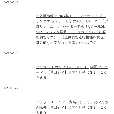
2026.02.07
☆入庫情報☆ 2024年モデルフェラーリ プロ
サングエ フェラーリ初の4ドア4シーター「プ
ロサングエ」。4シーターでありながら6.5L
V12エンジンを搭載し、フェラーリらしい官
能的なサウンドと圧倒的な走行性能を実現。
魅力的なオプションを備えた一台です。
2026.02.03
フェラーリ カリフォルニア３０ │純正マフラ
ー戻し【世田谷区】お問合せ番号ＳＢ：１０
９６５
2026.01.27
フェラーリ Ｆ１２｜内装インテリアのべたつ
き除去【世田谷区】お問合せ番号ＳＢ：１０
８５９