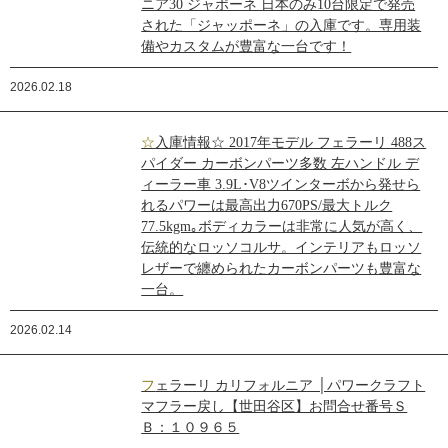
ニア30 ジャポーネ 日本のみ10台限定で発売
された「ジャッポーネ」の入庫です。専用装
備やカスタムが豊富な一台です！
2026.02.18
☆入庫情報☆ 2017年モデル フェラーリ 488ス
パイダー カーボンパーツ多数 左ハンドル デ
ィーラー車 3.9L･V8ツインターボから発せら
れるパワーは最高出力670PS/最大トルク
77.5kgm｡ボディカラーは非常に人気が高く、
伝統的なロッソコルサ。インテリアもロッソ
レザーで纏められたカーボンパーツも豊富な
一台。
2026.02.14
フェラーリ カリフォルニア │パワークラフト
マフラー戻し【世田谷区】お問合せ番号Ｓ
Ｂ：１０９６５