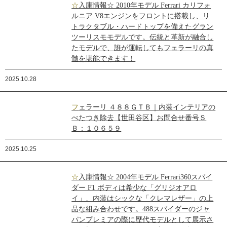
☆入庫情報☆ 2010年モデル Ferrari カリフォ
ルニア V8エンジンをフロントに搭載し、リ
トラクタブル・ハードトップを備えたグラン
ツーリスモモデルです。伝統と革新が融合し
たモデルで、誰が運転してもフェラーリの真
髄を堪能できます！
2025.10.28
フェラーリ ４８８ＧＴＢ｜内装インテリアの
べたつき除去【世田谷区】お問合せ番号Ｓ
Ｂ：１０６５９
2025.10.25
☆入庫情報☆ 2004年モデル Ferrari360スパイ
ダー F1 ボディは希少な「グリジオアロ
イ」、内装はシックな「クレマレザー」の上
品な組み合わせです。488スパイダーのジャ
パンプレミアの際に歴代モデルとして展示さ