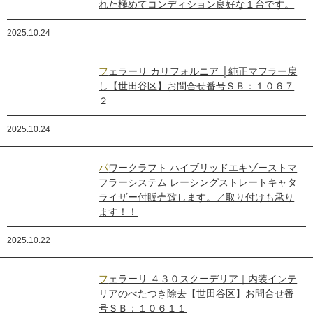
れた極めてコンディション良好な１台です。
2025.10.24
フェラーリ カリフォルニア │純正マフラー戻
し【世田谷区】お問合せ番号ＳＢ：１０６７
２
2025.10.24
パワークラフト ハイブリッドエキゾーストマ
フラーシステム レーシングストレートキャタ
ライザー付販売致します。／取り付けも承り
ます！！
2025.10.22
フェラーリ ４３０スクーデリア｜内装インテ
リアのべたつき除去【世田谷区】お問合せ番
号ＳＢ：１０６１１