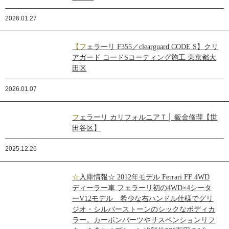
2026.01.27
【フェラーリ F355／clearguard CODE S】クリ
アガード コードSコーティング施工 東京都大
田区
2026.01.07
フェラーリ カリフォルニアＴ│ 鈑金修理【世
田谷区】
2025.12.26
☆入庫情報☆ 2012年モデル Ferrari FF 4WD
ディーラー車 フェラーリ初の4WD×4シータ
ーV12モデル 希少な右ハンドル仕様でグリ
ジオ・シルバーストーンのシックなボディカ
ラー。カーボンパーツやサスペンションリフ