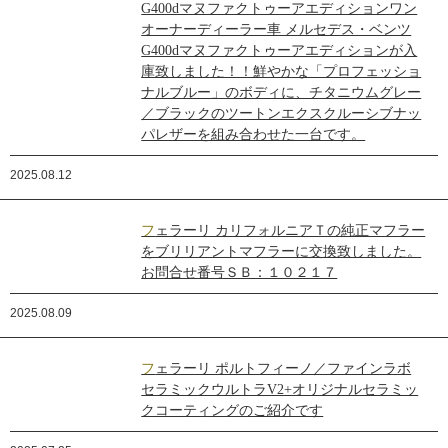
G400dマヌファクトゥーアエディションワン
オーナーディーラー車 メルセデス・ベンツ
G400dマヌファクトゥーアエディションが入
庫致しました！！鮮やかな「プロフェッショ
ナルブルー」のボディに、チタニウムグレー
／ブラックのツートンエクスクルーシブナッ
パレザーを組み合わせた一台です。
2025.08.12
フェラーリ カリフォルニアＴの純正マフラー
をブリリアントマフラーに交換致しました。
お問合せ番号ＳＢ：１０２１７
2025.08.09
フェラーリ ポルトフィーノ／ファインラボ
セラミックウルトラV2+オリジナルセラミッ
クコーティングのご紹介です