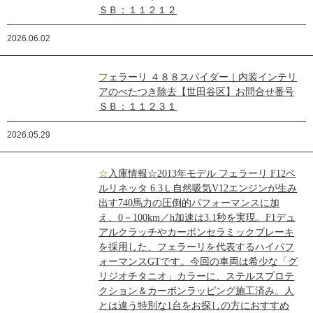
ＳＢ：１１２１２
2026.06.02
フェラーリ ４８８スパイダー｜内装インテリ
アのべたつき除去【世田谷区】お問合せ番号
ＳＢ：１１２３１
2026.05.29
☆入庫情報☆2013年モデル フェラーリ F12ベ
ルリネッタ 6.3Ｌ自然吸気V12エンジンが生み
出す740馬力の圧倒的パフォーマンスに加
え、0－100km／h加速は3.1秒を実現。F1デュ
アルクラッチやカーボンセラミックブレーキ
を採用した、フェラーリを代表するハイパフ
ォーマンスGTです。今回の車両は希少な「グ
リジオチタニオ」カラーに、ステルスプロテ
クション＆カーボンラッピング施工済み。人
とは違う特別な1台をお探しの方におすすめ