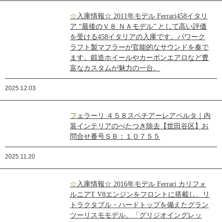
☆入庫情報☆ 2011年モデル Ferrari458イタリ
ア “最後のＶ８ ＮＡモデル” として高い評価
を受ける458イタリアの入庫です。パワーク
ラフト製マフラーが官能的なサウンドを奏で
ます。鍛造ホイールやカーボンエアロなど豊
富なカスタムが魅力の一台。
2025.12.03
フェラーリ ４５８スペチアーレアペルタ｜内
装インテリアのべたつき除去【世田谷区】お
問合せ番号ＳＢ：１０７５５
2025.11.20
☆入庫情報☆ 2016年モデル Ferrari カリフォ
ルニアT V8エンジンをフロントに搭載し、リ
トラクタブル・ハードトップを備えたグラン
ツーリスモモデル。「グリジオイングレッ