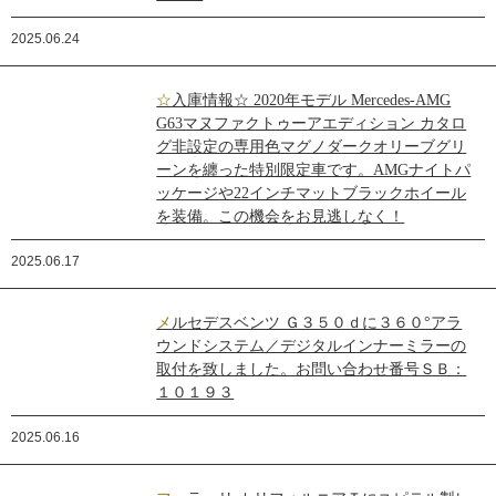
2025.06.24
☆入庫情報☆ 2020年モデル Mercedes-AMG
G63マヌファクトゥーアエディション カタロ
グ非設定の専用色マグノダークオリーブグリ
ーンを纏った特別限定車です。AMGナイトパ
ッケージや22インチマットブラックホイール
を装備。この機会をお見逃しなく！
2025.06.17
メルセデスベンツ Ｇ３５０ｄに３６０°アラ
ウンドシステム／デジタルインナーミラーの
取付を致しました。お問い合わせ番号ＳＢ：
１０１９３
2025.06.16