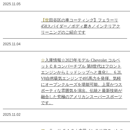
2025.11.05
【世田谷区の車コーティング】フェラーリ
458スパイダー／ボディ磨き／インテリアク
リーニングのご紹介です
2025.11.04
☆入庫情報☆2023年モデル Chevrolet コルベ
ットＣ８コンバーチブル 第8世代はフロント
エンジンからミッドシップへと進化し、6.2L
V8自然吸気エンジンで495馬力を発揮。気軽
にオープンクルーズを堪能可能。上質かつス
ポーティな雰囲気を演出。伝統と最新技術が
融合した究極のアメリカンスーパースポーツ
です。
2025.11.02