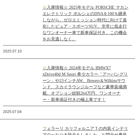
☆入庫情報☆ 2025年モデル PORSCHE マカン
エレクトリック ポルシェのDNAを100％継承
しながら、ゼロエミッション時代に向けて進
化したピュア・スポーツSUV。非常に低走行
なワンオーナー車で新車保証付き。この機会
をお見逃しなく。
2025.07.10
☆入庫情報☆ 2024年モデル BMWX7
xDrive40d M Sport 希少カラー「アーバングリ
ーン」や23インチAW、Bowers＆Wilkinsサウ
ンド、スカイラウンジルーフなど豪華装備満
載。オプション総額264万円、ワンオーナ
ー・新車保証付きの極上車です！
2025.07.04
フェラーリ カリフォルニアＴの内装インテリ
アのべたつき除去をしました。お問合せ番号