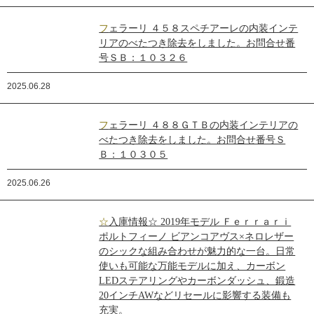
フェラーリ ４５８スペチアーレの内装インテ
リアのべたつき除去をしました。お問合せ番
号ＳＢ：１０３２６
2025.06.28
フェラーリ ４８８ＧＴＢの内装インテリアの
べたつき除去をしました。お問合せ番号Ｓ
Ｂ：１０３０５
2025.06.26
☆入庫情報☆ 2019年モデル Ｆｅｒｒａｒｉ
ポルトフィーノ ビアンコアヴス×ネロレザー
のシックな組み合わせが魅力的な一台。日常
使いも可能な万能モデルに加え、カーボン
LEDステアリングやカーボンダッシュ、鍛造
20インチAWなどリセールに影響する装備も
充実。