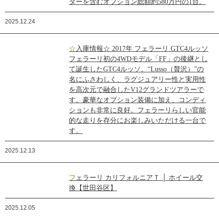
ターを含むオプション総額約580万円の1台。
2025.12.24
☆入庫情報☆ 2017年 フェラーリ GTC4ルッソ
フェラーリ初の4WDモデル「FF」の後継とし
て誕生したGTC4ルッソ。“Lusso（贅沢）”の
名にふさわしく、ラグジュアリー性と実用性
を高次元で融合したV12グランドツアラーで
す。豪華なオプション装備に加え、コンディ
ションも非常に良好。フェラーリらしい官能
的な走りを存分にお楽しみいただける一台で
す。
2025.12.13
フェラーリ カリフォルニアＴ │ ホイール交
換【世田谷区】
2025.12.05