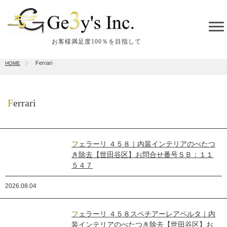
tog
me
お客様満足度100％を目指して
Ferrari
HOME
〉
Ferrari
フェラーリ ４５８｜内装インテリアのべたつ
き除去【世田谷区】お問合せ番号ＳＢ：１１
５４７
2026.08.04
フェラーリ ４５８スペチアーレアペルタ｜内
装インテリアのべたつき除去【世田谷区】お