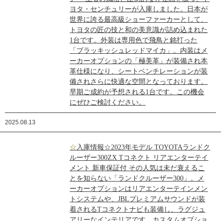
ヨタ・センチュリーが入庫しました。日本が
世界に誇る最高級ショーファーカーとして、
トヨタの匠の技と和の美意識が詰め込まれた
1台です。外装は専用色で飛鳥と銘打った
「ブラッキッシュレッドマイカ」。内装はメ
ーカーオプションの「極美革」が装備され本
革仕様になり、シートベンチレーションが装
備されさらに快適な空間となっております。
早期ご成約が予想される1台です。この機会
にぜひご検討ください。
2025.08.13
☆入庫情報☆2023年モデル TOYOTAランドク
ルーザー300ZX Tコネクト リアエンターテイ
メント 新車保証付 その人気は未だ衰えるこ
とを知らない「ランドクルーザー300」。メ
ーカーオプションはリアエンターテインメン
トシステムや、JBLプレミアムサウンドが装
着されるTコネクトナビも装備し、ラグジュ
アリーなインテリアです。カスタムオプショ