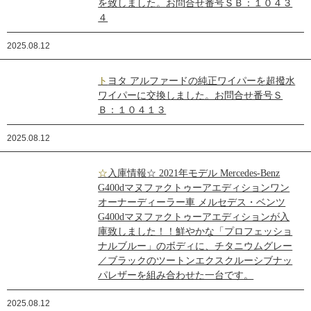
を致しました。お問合せ番号ＳＢ：１０４３
４
2025.08.12
トヨタ アルファードの純正ワイパーを超撥水
ワイパーに交換しました。お問合せ番号Ｓ
Ｂ：１０４１３
2025.08.12
☆入庫情報☆ 2021年モデル Mercedes-Benz
G400dマヌファクトゥーアエディションワン
オーナーディーラー車 メルセデス・ベンツ
G400dマヌファクトゥーアエディションが入
庫致しました！！鮮やかな「プロフェッショ
ナルブルー」のボディに、チタニウムグレー
／ブラックのツートンエクスクルーシブナッ
パレザーを組み合わせた一台です。
2025.08.12