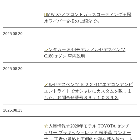
BMW X7／フロントガラスコーティング＋撥
水ワイパー交換のご紹介です
2025.08.20
レンタカー 2014モデル メルセデスベンツ
C180セダン 車両説明
2025.08.20
メルセデスベンツ Ｅ２２０にエアコンアンビ
エントライトでオシャレにカスタムを致しま
した。お問合せ番号ＳＢ：１０３９３
2025.08.13
☆入庫情報☆2020年モデル TOYOTA センチ
ュリー ブラキッシュレッド 極美革 ワンオー
ナー 王者の風格と圧倒的な存在感を放つ、ト