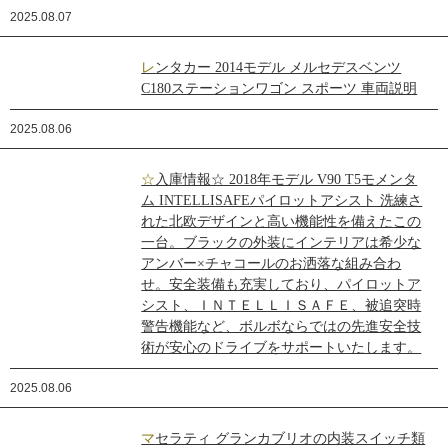
2025.08.07
レンタカー 2014モデル メルセデスベンツ
C180ステーションワゴン スポーツ 車両説明
2025.08.06
☆入庫情報☆ 2018年モデル V90 T5モメンタ
ム INTELLISAFEパイロットアシスト 洗練さ
れた北欧デザインと高い機能性を備えたこの
一台。ブラックの外装にインテリアは希少な
アンバー×チャコールのお洒落な組み合わ
せ。安全装備も充実しており、パイロットア
シスト、ＩＮＴＥＬＬＩＳＡＦＥ、被追突時
警告機能など、ボルボならではの先進安全技
術が安心のドライブをサポートいたします。
2025.08.06
マセラティ グランカブリオの内装スイッチ類