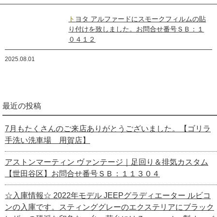
トヨタ アルファードにスモークフィルムの貼
り付けを致しました。お問合せ番号ＳＢ：１
０４１２
2025.08.01
最近の投稿
7月もたくさんのご来店ありがとうございました。【ゴリラ
手洗い洗車場 用賀店】
アストンマーティン ヴァンテージ｜足回り＆排気カスタム
【世田谷区】お問合せ番号ＳＢ：１１３０４
☆入庫情報☆ 2022年モデル JEEPグラディエーター ルビコ
ンの入庫です。スティンググレーのエクステリアにブラック