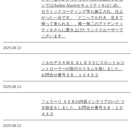
ンではAuthor Alarmセキュリティをはじめ、
セラミックコーティング等も施工され、仕上
がった一台です。「どこへでも行き、生きて
帰って来られる」。唯一無二のアイデンティ
ティをさらに磨き上げたランドクルーザーで
ございます。
2025.08.13
メルセデスＡＭＧ ＧＬＢ３５にスロットルコ
ントローラーの取付カスタムを致しました。
お問合せ番号ＳＢ：１０４５２
2025.08.13
フェラーリ ４５８の内装インテリアのべたつ
き除去をしました。お問合せ番号ＳＢ：１０
４４３
2025.08.13