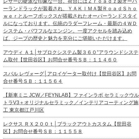
レザーの硬派な印象な一台。荷台にはＺｒｏａｄｚ製オーバ
ーランドラックが装着され、ＹＡＫＩＭＡ製ＲｏａｄＳｈｏ
ｗｅｒとルーフボックスが搭載されたオーバーランドスタイ
ルになっております。伝統のラダーフレーム・最新の４ＷＤ
システム・パワフルなエンジン。一度アクセルを踏み込め
ば、ジープの歴史と魅力を充分にご堪能いただけます。
アウディ Ａ１│サブロクシステム製３６０°アラウンドシステ
ム取付【世田谷区】お問合せ番号ＳＢ：１１４６０
スバル レヴォーグ│アロイゲーター取付け【世田谷区】お問
合せ番号ＳＢ：１１５６４
【新車ミニ JCW／FEYNLAB】ファインラボ セラミックウル
トラV3＋オリジナルセラミック／インテリアコーティング施
工 東京都江戸川区
レクサス ＲＸ２００ｔ│ブラックアウトカスタム【世田谷
区】お問合せ番号ＳＢ：１１５５８