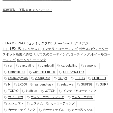
高価買取、下取りキャンペーン中
CERAMICPRO（セラミックプロ）
,
ClearGuard（クリアガー
ド）
,
LEXUS（レクサス）
,
インテリアコーティング
,
ガラスのウォーター
スポット除去／鱗取り
,
ガラスのコーティング
,
コーティング
,
ホイールコー
ティング
,
ルームクリーニング
car
carcoating
cardetail
cardetailing
carpolish
Ceramic Pro
Ceramic Pro 9ｈ
CERAMICPRO
ceramicproion
clearguard
Ge3y's
LEXUS
LEXUSLX
lx
LX600
sangenchaya
setagaya
SUFING
SURF
TOKYO
triathlon
WATCH
インテリアコーティング
ウィンドウ
ウィンドウコーティング
ウィンドウ磨き
エシュロン
カスタム
カーコーティング
カーディテイリング
カーディテイル
カーポリッシュ