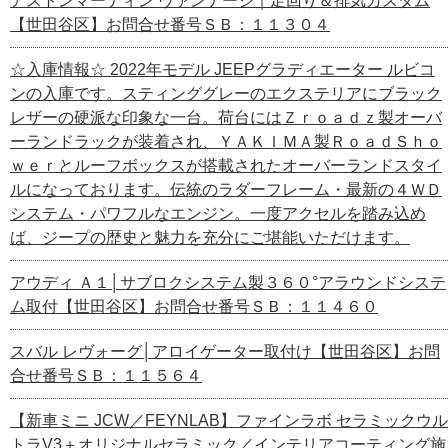
アストンマーティン ヴァンテージ｜足回り＆排気カスタム
【世田谷区】お問合せ番号ＳＢ：１１３０４
☆入庫情報☆ 2022年モデル JEEPグラディエーター ルビコ
ンの入庫です。スティンググレーのエクステリアにブラック
レザーの硬派な印象な一台。荷台にはＺｒｏａｄｚ製オーバ
ーランドラックが装着され、ＹＡＫＩＭＡ製ＲｏａｄＳｈｏ
ｗｅｒとルーフボックスが搭載されたオーバーランドスタイ
ルになっております。伝統のラダーフレーム・最新の４ＷＤ
システム・パワフルなエンジン。一度アクセルを踏み込め
ば、ジープの歴史と魅力を充分にご堪能いただけます。
アウディ Ａ１│サブロクシステム製３６０°アラウンドシステ
ム取付【世田谷区】お問合せ番号ＳＢ：１１４６０
スバル レヴォーグ│アロイゲーター取付け【世田谷区】お問
合せ番号ＳＢ：１１５６４
【新車ミニ JCW／FEYNLAB】ファインラボ セラミックウル
トラV3＋オリジナルセラミック／インテリアコーティング施