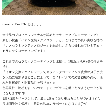
Ceramic Pro ION とは、、、
全世界のプロフェッショナルが認めたセラミックプロコーティング♪
新しい技術「イオン交換テクノロジー」と、これまでの長い実績を持つ
「ナノセラミックテクノロジー」を融合し、さらに優れたプレミアム・
セラミックコーティングです！
これまでのセラミックコーティングと比較し、1層あたり約2倍の厚さを
持ち、
「イオン交換テクノロジー」でセラミックコーティング皮膜の分子密度
を大幅に増加させることによって、分子レベルでの結合強度を高め、優
れた耐擦傷性と耐薬品性を誇ります♫
色再現性、艶感もすごいので、まるでガラスを纏ったかような仕上がり
になります!(^^)!
1層と2層をベースとして、最大5層まで塗り重ねることができます(^^♪
長期間塗装を保護し、日常の洗車のサポートになります(^^)/