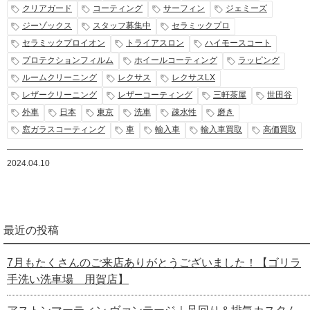
クリアガード
コーティング
サーフィン
ジェミーズ
ジーゾックス
スタッフ募集中
セラミックプロ
セラミックプロイオン
トライアスロン
ハイモースコート
プロテクションフィルム
ホイールコーティング
ラッピング
ルームクリーニング
レクサス
レクサスLX
レザークリーニング
レザーコーティング
三軒茶屋
世田谷
外車
日本
東京
洗車
疎水性
磨き
窓ガラスコーティング
車
輸入車
輸入車買取
高価買取
2024.04.10
最近の投稿
7月もたくさんのご来店ありがとうございました！【ゴリラ
手洗い洗車場 用賀店】