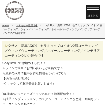
レクサス 新車LX600 セラミックプロイオン2層
HOME
〉
お知らせ＆最新情報
〉
コーティング／ウィンドウコーティング／ホイールコーティング／インテリアコーテ
ィングのご紹介です
レクサス 新車LX600 セラミックプロイオン2層コーティング
／ウィンドウコーティング／ホイールコーティング／インテリア
コーティングのご紹介です
Ge3y’sのLINE@始めました！！
☆ラインで簡単にお問い合わせが可能です☆
☆最新の入庫情報やお得な情報もラインにて☆
【Ge3y’sのLINE＠】
↑クリックして友達登録お願いします♪
YouTubeのジェミーズチャンネルにて動画配信中！！
☆試乗インプレッション、カスタム、コーティングなど施工動画もジェ
ミーズチャンネルにて☆