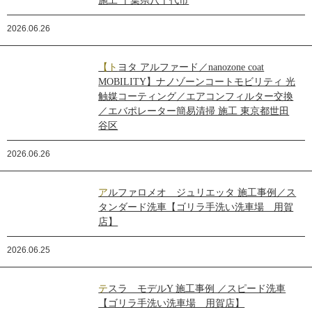
施工 千葉県八千代市
2026.06.26
【トヨタ アルファード／nanozone coat
MOBILITY】ナノゾーンコートモビリティ 光
触媒コーティング／エアコンフィルター交換
／エバポレーター簡易清掃 施工 東京都世田
谷区
2026.06.26
アルファロメオ ジュリエッタ 施工事例／ス
タンダード洗車【ゴリラ手洗い洗車場 用賀
店】
2026.06.25
テスラ モデルY 施工事例 ／スピード洗車
【ゴリラ手洗い洗車場 用賀店】