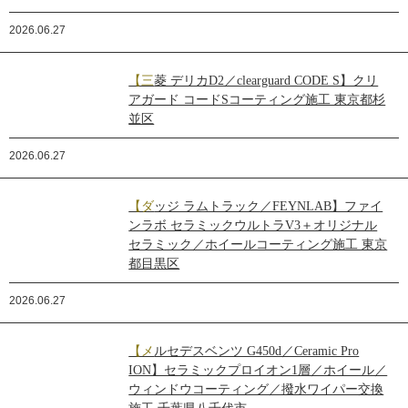
2026.06.27
【三菱 デリカD2／clearguard CODE S】クリ
アガード コードSコーティング施工 東京都杉
並区
2026.06.27
【ダッジ ラムトラック／FEYNLAB】ファイ
ンラボ セラミックウルトラV3＋オリジナル
セラミック／ホイールコーティング施工 東京
都目黒区
2026.06.27
【メルセデスベンツ G450d／Ceramic Pro
ION】セラミックプロイオン1層／ホイール／
ウィンドウコーティング／撥水ワイパー交換