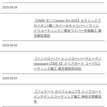
2026.08.04
【BMW X7／Ceramic Pro ION】セラミックプ
ロイオン1層／ホイールキャリパー／ウィン
ドウコーティング／撥水ワイパー交換施工 東
京都目黒区
2026.08.04
【ランドローバー レンジローバーヴォーグ／
clearguard CODE S】クリアガード コードSコ
ーティング施工 東京都世田谷区
2026.08.04
【フェラーリ カリフォルニア】トップコート
メンテナンスコーティング施工 神奈川県横浜
市