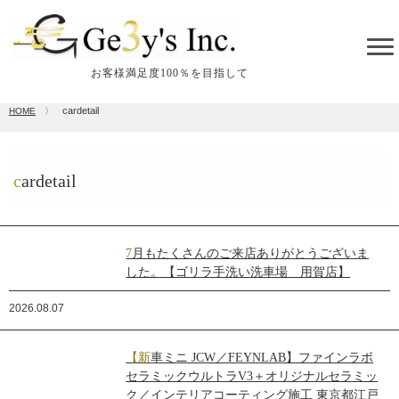
tog
me
お客様満足度100％を目指して
cardetail
HOME
〉
cardetail
7月もたくさんのご来店ありがとうございま
した。【ゴリラ手洗い洗車場 用賀店】
2026.08.07
【新車ミニ JCW／FEYNLAB】ファインラボ
セラミックウルトラV3＋オリジナルセラミッ
ク／インテリアコーティング施工 東京都江戸