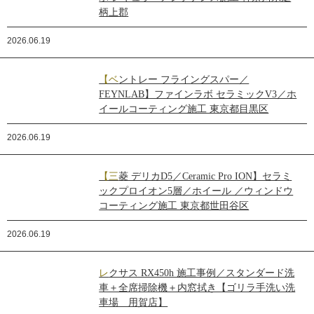
柄上郡
2026.06.19
【ベントレー フライングスパー／
FEYNLAB】ファインラボ セラミックV3／ホ
イールコーティング施工 東京都目黒区
2026.06.19
【三菱 デリカD5／Ceramic Pro ION】セラミ
ックプロイオン5層／ホイール ／ウィンドウ
コーティング施工 東京都世田谷区
2026.06.19
レクサス RX450h 施工事例／スタンダード洗
車＋全席掃除機＋内窓拭き【ゴリラ手洗い洗
車場 用賀店】