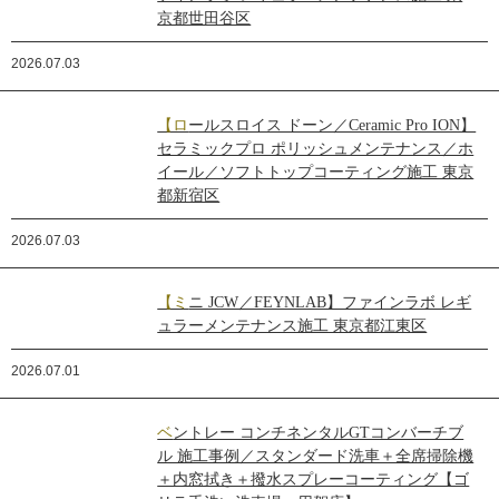
京都世田谷区
2026.07.03
【ロールスロイス ドーン／Ceramic Pro ION】
セラミックプロ ポリッシュメンテナンス／ホ
イール／ソフトトップコーティング施工 東京
都新宿区
2026.07.03
【ミニ JCW／FEYNLAB】ファインラボ レギ
ュラーメンテナンス施工 東京都江東区
2026.07.01
ベントレー コンチネンタルGTコンバーチブ
ル 施工事例／スタンダード洗車＋全席掃除機
＋内窓拭き＋撥水スプレーコーティング【ゴ