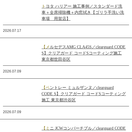
トヨタ ハリアー 施工事例／スタンダード洗
車＋全席掃除機＋内窓拭き【ゴリラ手洗い洗
車場 用賀店】
2026.07.17
【メルセデスAMG CLA45S／clearguard CODE
S】クリアガード コードSコーティング施工
東京都世田谷区
2026.07.09
【ベントレー ミュルザンヌ／clearguard
CODE S】クリアガード コードSコーティング
施工 東京都渋谷区
2026.07.09
【ミニ JCWコンバーチブル／clearguard CODE