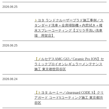
2026.06.25
トヨタ ランドクルーザープラド施工事例／ス
タンダード洗車＋全席掃除機＋内窓拭き＋撥
水スプレーコーティング【ゴリラ手洗い洗車
場 用賀店】
2026.06.25
【メルセデスAMG G63／Ceramic Pro ION】セ
ラミックプロイオンレギュラーメンテナンス
施工 東京都世田谷区
2026.06.24
【トヨタ ルーミー／clearguard CODE S】クリ
アガード コードSコーティング施工 東京都渋
谷区