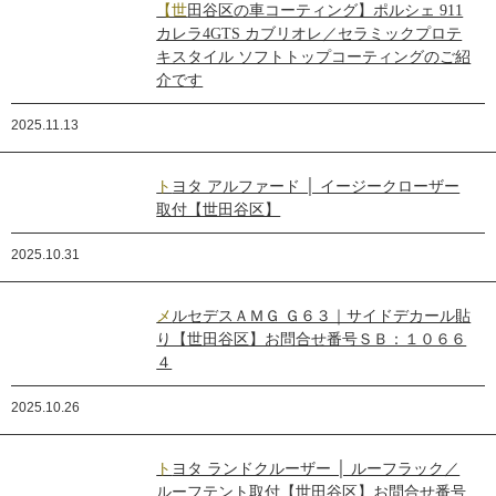
【世田谷区の車コーティング】ポルシェ 911
カレラ4GTS カブリオレ／セラミックプロテ
キスタイル ソフトトップコーティングのご紹
介です
2025.11.13
トヨタ アルファード │ イージークローザー
取付【世田谷区】
2025.10.31
メルセデスＡＭＧ Ｇ６３｜サイドデカール貼
り【世田谷区】お問合せ番号ＳＢ：１０６６
４
2025.10.26
トヨタ ランドクルーザー │ ルーフラック／
ルーフテント取付【世田谷区】お問合せ番号