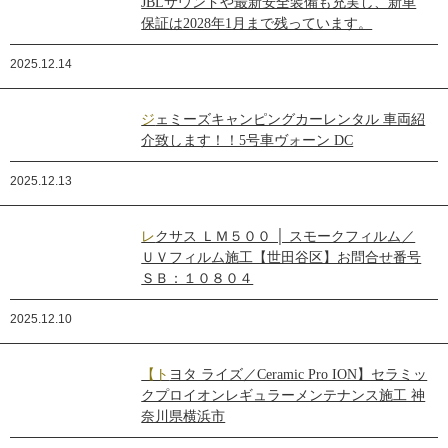
JBLサウンドや最新安全装備も充実し、新車
保証は2028年1月まで残っています。
2025.12.14
ジェミーズキャンピングカーレンタル 車両紹
介致します！！5号車ヴォーン DC
2025.12.13
レクサス ＬＭ５００ │ スモークフィルム／
ＵＶフィルム施工【世田谷区】お問合せ番号
ＳＢ：１０８０４
2025.12.10
【トヨタ ライズ／Ceramic Pro ION】セラミッ
クプロイオンレギュラーメンテナンス施工 神
奈川県横浜市