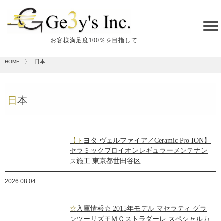
tog
me
お客様満足度100％を目指して
日本
HOME
〉
日本
【トヨタ ヴェルファイア／Ceramic Pro ION】
セラミックプロイオンレギュラーメンテナン
ス施工 東京都世田谷区
2026.08.04
☆入庫情報☆ 2015年モデル マセラティ グラ
ンツーリズモＭＣストラダーレ スペシャルカ