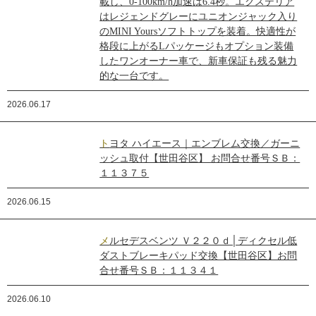
載し、0-100km/h加速は6.4秒。エクステリア
はレジェンドグレーにユニオンジャック入り
のMINI Yoursソフトトップを装着。快適性が
格段に上がるLパッケージもオプション装備
したワンオーナー車で、新車保証も残る魅力
的な一台です。
2026.06.17
トヨタ ハイエース｜エンブレム交換／ガーニ
ッシュ取付【世田谷区】 お問合せ番号ＳＢ：
１１３７５
2026.06.15
メルセデスベンツ Ｖ２２０ｄ│ディクセル低
ダストブレーキパッド交換【世田谷区】お問
合せ番号ＳＢ：１１３４１
2026.06.10