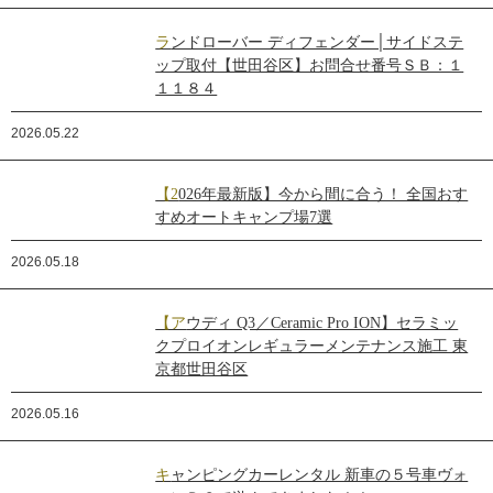
ランドローバー ディフェンダー│サイドステ
ップ取付【世田谷区】お問合せ番号ＳＢ：１
１１８４
2026.05.22
【2026年最新版】今から間に合う！ 全国おす
すめオートキャンプ場7選
2026.05.18
【アウディ Q3／Ceramic Pro ION】セラミッ
クプロイオンレギュラーメンテナンス施工 東
京都世田谷区
2026.05.16
キャンピングカーレンタル 新車の５号車ヴォ