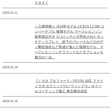
０９３７
2026.01.21
☆入庫情報☆ 2024年モデル LEXUS LC500 コ
ンバーチブル 後期モデル マークレビンソン
新車保証付き 12.3インチに大型化されたタッ
チディスプレイ、床下のブレースなどのボデ
ィ剛性強化など熟成が進んだ後期モデル。マ
ークレビンソンサラウンドなどオプションも
魅力の一台。
2026.01.19
【トヨタ アルファード／FEYNLAB】ファイ
ンラボ セラミックV3／ウィンドウ／ホイー
ルコーティング施工 東京都渋谷区
2026.01.16