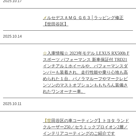
2025.10.17
メルセデスＡＭＧ Ｇ６３│ラッピング修正
【世田谷区】
2025.10.14
☆入庫情報☆ 2023年モデル LEXUS RX500h F
スポーツ パフォーマンス 新車保証付 TRD21
インチアルミホイールや、パフォーマンスダ
ンパーも装着され、走行性能や乗り心地も高
められた１台。パノラマルーフやマークレビ
ンソンのマストオプションももちろん装備さ
れたワンオーナー車。
2025.10.11
【世田谷区の車コーティング】トヨタ ランド
クルーザー250／セラミックプロイオン2層／
インテリアコーティングのご紹介です