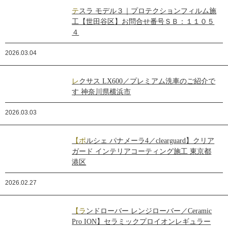
テスラ モデル３｜プロテクションフィルム施
工【世田谷区】お問合せ番号ＳＢ：１１０５
４
2026.03.04
レクサス LX600／プレミアム洗車のご紹介で
す 神奈川県横浜市
2026.03.03
【ポルシェ パナメーラ4／clearguard】クリア
ガード インテリアコーティング施工 東京都
港区
2026.02.27
【ランドローバー レンジローバー／Ceramic
Pro ION】セラミックプロイオンレギュラー