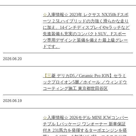
☆入庫情報☆ 2023年 レクサス NX350h Fスポ
ーツ 2.5Lハイブリッドの力強く滑らかな走り
に加え、14インチディスプレイやeラッチなど
先進装備も充実のコンパクトSUV。Fスポー
ツ専用デザインと装備を備えた最上級グレー
ドです。
2026.06.20
【三菱 デリカD5／Ceramic Pro ION】セラミ
ックプロイオン5層／ホイール ／ウィンドウ
コーティング施工 東京都世田谷区
2026.06.19
☆入庫情報☆ 2026モデル MINI JCWコンバー
チブル Lパッケージ ワンオーナー 新車保証
付き 231馬力を発揮するターボエンジンを搭