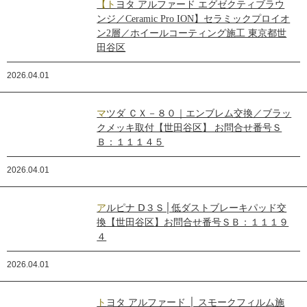
【トヨタ アルファード エグゼクティブラウ
ンジ／Ceramic Pro ION】セラミックプロイオ
ン2層／ホイールコーティング施工 東京都世
田谷区
2026.04.01
マツダ ＣＸ－８０｜エンブレム交換／ブラッ
クメッキ取付【世田谷区】 お問合せ番号Ｓ
Ｂ：１１１４５
2026.04.01
アルピナ Ⅾ３Ｓ│低ダストブレーキパッド交
換【世田谷区】お問合せ番号ＳＢ：１１１９
４
2026.04.01
トヨタ アルファード │ スモークフィルム施