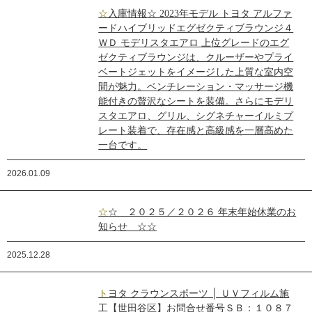
☆入庫情報☆ 2023年モデル トヨタ アルファ
ードハイブリッドエグゼクティブラウンジ４
ＷＤ モデリスタエアロ 上位グレードのエグ
ゼクティブラウンジは、クルーザーやプライ
ベートジェットをイメージした上質な室内空
間が魅力。ベンチレーション・マッサージ機
能付きの贅沢なシートを装備。さらにモデリ
スタエアロ、グリル、シグネチャーイルミプ
レート装着で、存在感と高級感を一層高めた
一台です。
2026.01.09
☆☆ ２０２５／２０２６ 年末年始休業のお
知らせ ☆☆
2025.12.28
トヨタ クラウンスポーツ │ ＵＶフィルム施
工【世田谷区】お問合せ番号ＳＢ：１０８７