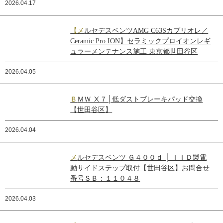
2026.04.17
【メルセデスベンツAMG C63Sカブリオレ／
Ceramic Pro ION】セラミックプロイオンレギ
ュラーメンテナンス施工 東京都世田谷区
2026.04.05
ＢＭＷ Ⅹ７│低ダストブレーキパッド交換
【世田谷区】
2026.04.04
メルセデスベンツ Ｇ４００ｄ │ ＩＩＤ製電
動サイドステップ取付【世田谷区】お問合せ
番号ＳＢ：１１０４８
2026.04.03