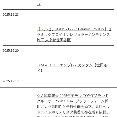
８
2025.12.23
【メルセデスAMG G63／Ceramic Pro ION】セ
ラミックプロイオンレギュラーメンテナンス
施工 東京都世田谷区
2025.12.20
ＢＭＷ Ｘ７｜エンブレムカスタム【世田谷
区】
2025.12.17
☆入庫情報☆ 2025年モデル TOYOTAランド
クルーザー250VX GA-Fプラットフォーム採
用により高剛性と走行性能を両立。丸目ヘッ
ドライトやモデリスタ装着で存在感も抜群。