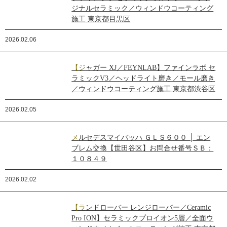
ジナルセラミック／ウィンドウコーティング
施工 東京都目黒区
2026.02.06
【ジャガー XJ／FEYNLAB】ファインラボ セ
ラミックV3／ヘッドライト磨き／モール磨き
／ウィンドウコーティング施工 東京都渋谷区
2026.02.05
メルセデスマイバッハ ＧＬＳ６００ │ エン
ブレム交換【世田谷区】お問合せ番号ＳＢ：
１０８４９
2026.02.02
【ランドローバー レンジローバー／Ceramic
Pro ION】セラミックプロイオン5層／全面ウ