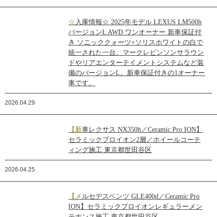
☆入庫情報☆ 2025年モデル LEXUS LM500h
バージョンL AWD ワンオーナー 新車保証付
き ソニッククォーツ×ソリスホワイトの白で
統一された一台。マークレビンソンサラウン
ドやリアエンターテイメントシステムなど装
備のバージョンL。新車保証付きの1オーナー
車です。
2026.04.29
【新車レクサス NX350h／Ceramic Pro ION】
セラミックプロイオン2層／ホイールコーテ
ィング施工 東京都世田谷区
2026.04.25
【メルセデスベンツ GLE400d／Ceramic Pro
ION】セラミックプロイオンレギュラーメン
テナンス施工 東京都世田谷区