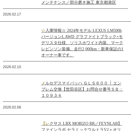
メンテナンス／部分磨き施工 東京都港区
2026.02.17
☆入庫情報☆ 2024年モデル LEXUS LM500h
バージョンL AWD グラファイトブラック×モ
デリスタ仕様、ソリスホワイト内装、マーク
レビンソン装備。走行2,000km・新車保証の1
オーナー車です。
2026.02.10
メルセデスマイバッハ ＧＬＳ６００ │ エン
ブレム交換【世田谷区】お問合せ番号ＳＢ：
１０９３４
2026.02.08
【レクサス LBX MORIZO RR／FEYNLAB】
ファインラボ セラミックウルトラV2＋オリ