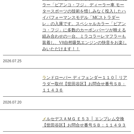
ラー「ビアンコ・フジ」 ディーラー車 モー
タースポーツの技術を惜しみなく投入したハ
イパフォーマンスモデル「MCストラダー
レ」の入庫です。スペシャルカラー「ビアン
コ・フジ」に多数のカーボンパーツが映える
組み合わせの一台。ミラコラーレマフラーも
装着し、V8自然吸気エンジンの快音をお楽し
みいただけます！！
2026.07.25
ランドローバー ディフェンダー１１０│ リア
ラダー取付【世田谷区】お問合せ番号ＳＢ：
１１４３６
2026.07.20
メルセデスＡＭＧ Ｅ５３ │ エンブレム交換
【世田谷区】お問合せ番号ＳＢ：１１４９３