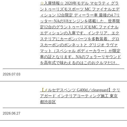
☆入庫情報☆ 2020年モデル マセラティ グラ
ントゥーリズモスポーツ MC ファイナルエデ
ィション 12台限定 ディーラー車 最後の4.7リ
ッター･NAのV8エンジンを搭載した、世界限
定12台のグラントゥーリズモMC ファイナル
エディションの入庫です。インテリア、エク
ステリアにカーボンパーツを多数装着。グロ
スカーボンのボンネットと グリジオ ラヴァ
マット（スペシャル ボディーカラー）が限定
車の証となります。NAのフェラーリサウンド
を高年式で味わえるのはこのおクルマだけ。
2026.07.03
【メルセデスベンツ G400d／clearguard】クリ
アガード インテリアコーティング施工 東京
都渋谷区
2026.06.27