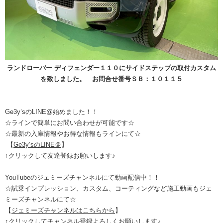
ランドローバー ディフェンダー１１０にサイドステップの取付カスタム
を致しました。 お問合せ番号ＳＢ：１０１１５
Ge3y’s
の
LINE@
始めました！！
☆ラインで簡単にお問い合わせが可能です☆
☆最新の入庫情報やお得な情報もラインにて☆
【
Ge3y’sのLINE＠
】
↑
クリックして友達登録お願いします
♪
YouTubeのジェミーズチャンネルにて動画配信中！！
☆試乗インプレッション、カスタム、コーティングなど施工動画もジェ
ミーズチャンネルにて☆
【
ジェミーズチャンネルはこちらから
】
↑クリックしてチャンネル登録よろしくお願いします♪