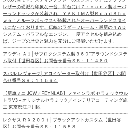
レザーの硬派な印象な一台。荷台にはＺｒｏａｄｚ製オーバ
ーランドラックが装着され、ＹＡＫＩＭＡ製ＲｏａｄＳｈｏ
ｗｅｒとルーフボックスが搭載されたオーバーランドスタイ
ルになっております。伝統のラダーフレーム・最新の４ＷＤ
システム・パワフルなエンジン。一度アクセルを踏み込め
ば、ジープの歴史と魅力を充分にご堪能いただけます。
アウディ Ａ１│サブロクシステム製３６０°アラウンドシステ
ム取付【世田谷区】お問合せ番号ＳＢ：１１４６０
スバル レヴォーグ│アロイゲーター取付け【世田谷区】お問
合せ番号ＳＢ：１１５６４
【新車ミニ JCW／FEYNLAB】ファインラボ セラミックウル
トラV3＋オリジナルセラミック／インテリアコーティング施
工 東京都江戸川区
レクサス ＲＸ２００ｔ│ブラックアウトカスタム【世田谷
区】お問合せ番号ＳＢ：１１５５８