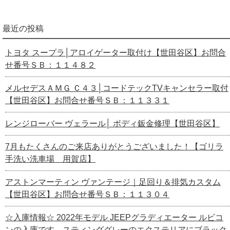
最近の投稿
トヨタ スープラ│アロイゲーター取付け【世田谷区】お問合
せ番号ＳＢ：１１４８２
メルセデスＡＭＧ Ｃ４３│コードテックTVキャンセラー取付
【世田谷区】お問合せ番号ＳＢ：１１３３１
レンジローバー ヴェラール│ ボディ鈑金修理【世田谷区】
7月もたくさんのご来店ありがとうございました！【ゴリラ
手洗い洗車場 用賀店】
アストンマーティン ヴァンテージ｜足回り＆排気カスタム
【世田谷区】お問合せ番号ＳＢ：１１３０４
☆入庫情報☆ 2022年モデル JEEPグラディエーター ルビコ
ンの入庫です。スティンググレーのエクステリアにブラック