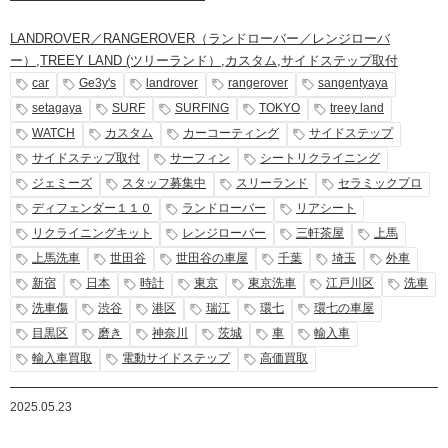
LANDROVER／RANGEROVER（ランドローバー／レンジローバ
ー）
,
TREEY LAND (ツリーランド）
,
カスタム
,
サイドステップ取付
car
Ge3y's
landrover
rangerover
sangentyaya
setagaya
SURF
SURFING
TOKYO
treey land
WATCH
カスタム
カーコーティング
サイドステップ
サイドステップ取付
サーフィン
シートリクライニング
ジェミーズ
スタッフ募集中
スリーランド
セラミックプロ
ディフェンダー１１０
ランドローバー
リアシート
リクライニングキット
レンジローバー
三軒茶屋
上馬
上馬洗車
世田谷
世田谷の車屋
千葉
埼玉
外車
新宿
日本
時計
東京
東京洗車
江戸川区
洗車
洗車傷
渋谷
港区
瑞江
環七
環七の車屋
目黒区
磨き
神奈川
茨城
車
輸入車
輸入車買取
電動サイドステップ
高価買取
2025.05.23