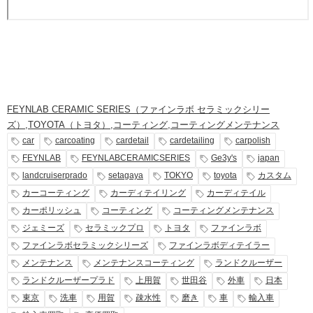
FEYNLAB CERAMIC SERIES（ファインラボ セラミックシリー
ズ）
,
TOYOTA（トヨタ）
,
コーティング
,
コーティングメンテナンス
car
carcoating
cardetail
cardetailing
carpolish
FEYNLAB
FEYNLABCERAMICSERIES
Ge3y's
japan
landcruiserprado
setagaya
TOKYO
toyota
カスタム
カーコーティング
カーディテイリング
カーディテイル
カーポリッシュ
コーティング
コーティングメンテナンス
ジェミーズ
セラミックプロ
トヨタ
ファインラボ
ファインラボセラミックシリーズ
ファインラボディテイラー
メンテナンス
メンテナンスコーティング
ランドクルーザー
ランドクルーザープラド
上用賀
世田谷
外車
日本
東京
洗車
用賀
疎水性
磨き
車
輸入車