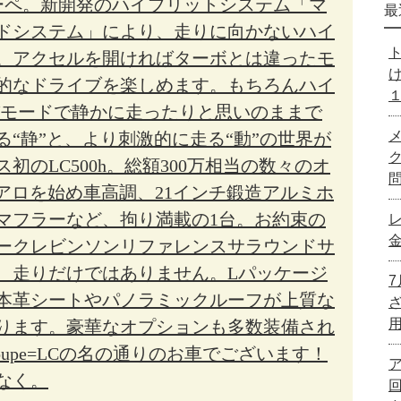
ーペ。新開発のハイブリットシステム「マ
最
ドシステム」により、走りに向かないハイ
。アクセルを開ければターボとは違ったモ
的なドライブを楽しめます。もちろんハイ
Vモードで静かに走ったりと思いのままで
“静”と、より刺激的に走る“動”の世界が
初のLC500h。総額300万相当の数々のオ
アロを始め車高調、21インチ鍛造アルミホ
マフラーなど、拘り満載の1台。お約束の
ークレビンソンリファレンスサラウンドサ
、走りだけではありません。Lパッケージ
本革シートやパノラミックルーフが上質な
ります。豪華なオプションも多数装備され
Coupe=LCの名の通りのお車でございます！
なく。