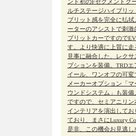
ンド初のFセグメントク
ルチステージハイブリッ
ブリット感を完全に払拭
ーターのアシストで刺激
ブリットカーですのでE
す。より快適に上質に走る
見事に融合した、レクサス
プションを装備。TRDエ
イール、ワンオフの可変
メーカーオプション「マ
ウンドシステム」も装備
ですので、セミアニリン
インテリアを演出してお
ており、まさにLuxury 
是非、この機会お見逃し