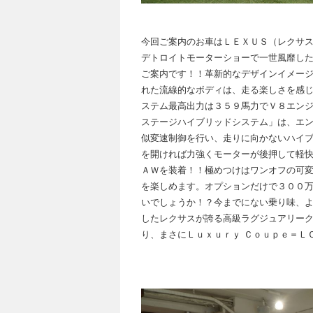
今回ご案内のお車はＬＥＸＵＳ（レクサ
デトロイトモーターショーで一世風靡し
ご案内です！！革新的なデザインイメー
れた流線的なボディは、走る楽しさを感
ステム最高出力は３５９馬力でＶ８エン
ステージハイブリッドシステム」は、エ
似変速制御を行い、走りに向かないハイ
を開ければ力強くモーターが後押して軽
ＡＷを装着！！極めつけはワンオフの可
を楽しめます。オプションだけで３００
いでしょうか！？今までにない乗り味、よ
したレクサスが誇る高級ラグジュアリー
り、まさにＬｕｘｕｒｙ Ｃｏｕｐｅ＝Ｌ