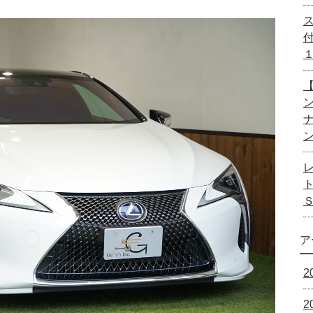
【
ア
2
2