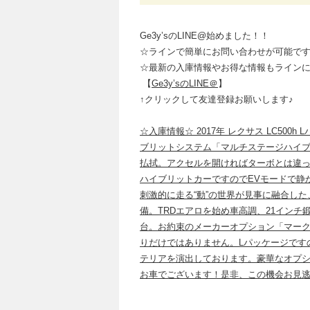
Ge3y’s
の
LINE@
始めました！！
☆ラインで簡単にお問い合わせが可能で
☆最新の入庫情報やお得な情報もライン
【
Ge3y’sのLINE＠
】
↑
クリックして友達登録お願いします
♪
☆入庫情報☆ 2017年 レクサス LC50
ブリットシステム「マルチステージハイ
払拭。アクセルを開ければターボとは違
ハイブリットカーですのでEVモードで静
刺激的に走る“動”の世界が見事に融合した、
備。TRDエアロを始め車高調、21イン
台。お約束のメーカーオプション「マー
りだけではありません。Lパッケージです
テリアを演出しております。豪華なオプション
お車でございます！是非、この機会お見