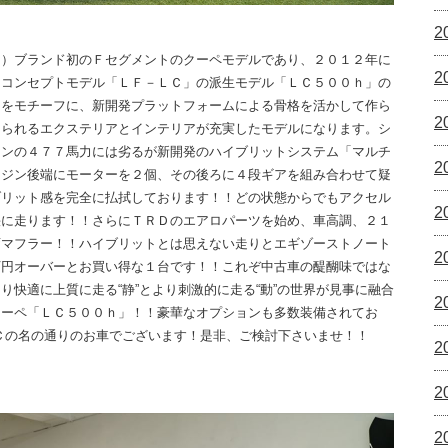
2
ス）ブランド初のＦセグメントのクーペモデルであり、２０１２年に
2
たコンセプトモデル「ＬＦ－ＬＣ」の派生モデル「ＬＣ５００ｈ」の
ジをモチーフに、新開発プラットフォームによる骨格を活かして作ら
2
じられるエクステリアとインテリアが充実したモデルになります。シ
ジンの４７７馬力には劣るが新開発のハイブリットシステム「マルチ
2
ンジン後端にモーターを２個、その後ろに４段ギアを組み合わせて疑
ブリット感を完全に払拭しております！！どの状態からでもアクセル
2
快に走ります！！さらにＴＲＤのエアロパーツを始め、車高調、２１
変マフラー！！ハイブリットとは思えない走りとエギゾーストノート
2
万円オーバーとお買い得な１台です！！これぞ中古車の醍醐味ではな
り快適に上質に走る“静”とより刺激的に走る“動”の世界が見事に融合
2
クーペ「ＬＣ５００ｈ」！！豪華なオプションも多数装備されてお
Ｃの名の通りのお車でございます！是非、ご検討下さいませ！！
2
2
2