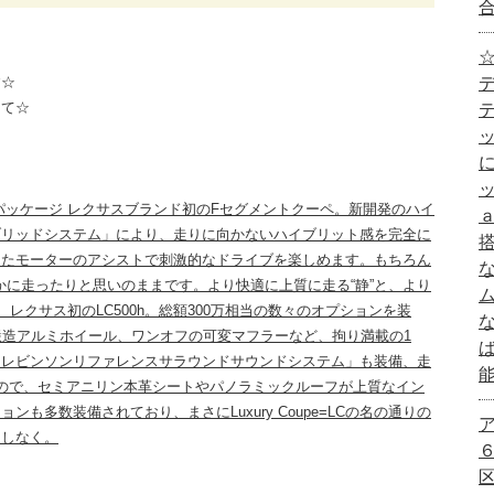
☆
す☆
にて☆
0h Lパッケージ レクサスブランド初のFセグメントクーペ。新開発のハイ
ブリッドシステム」により、走りに向かないハイブリット感を完全に
ったモーターのアシストで刺激的なドライブを楽しめます。もちろん
かに走ったりと思いのままです。より快適に上質に走る“静”と、より
レクサス初のLC500h。総額300万相当の数々のオプションを装
チ鍛造アルミホイール、ワンオフの可変マフラーなど、拘り満載の1
クレビンソンリファレンスサラウンドサウンドシステム」も装備、走
ので、セミアニリン本革シートやパノラミックルーフが上質なイン
も多数装備されており、まさにLuxury Coupe=LCの名の通りの
逃しなく。