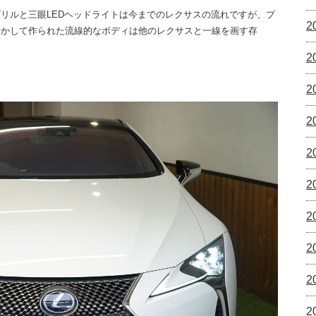
リルと三眼LEDヘッドライトは今までのレクサスの流れですが、プ
2
活かして作られた流線的なボディは他のレクサスと一線を画す存
2
2
2
2
2
2
2
2
2