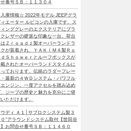
合せ番号ＳＢ：１１３０４
入庫情報☆ 2022年モデル JEEPグラ
ディエーター ルビコンの入庫です。ス
ティンググレーのエクステリアにブラ
ックレザーの硬派な印象な一台。荷台
にはＺｒｏａｄｚ製オーバーランドラ
ックが装着され、ＹＡＫＩＭＡ製Ｒｏ
ａｄＳｈｏｗｅｒとルーフボックスが
搭載されたオーバーランドスタイルに
なっております。伝統のラダーフレー
ム・最新の４ＷＤシステム・パワフル
なエンジン。一度アクセルを踏み込め
ば、ジープの歴史と魅力を充分にご堪
能いただけます。
アウディ Ａ１│サブロクシステム製３
６０°アラウンドシステム取付【世田谷
区】お問合せ番号ＳＢ：１１４６０