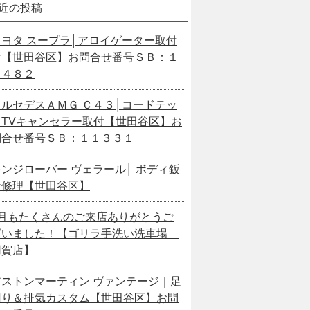
近の投稿
トヨタ スープラ│アロイゲーター取付
け【世田谷区】お問合せ番号ＳＢ：１
１４８２
メルセデスＡＭＧ Ｃ４３│コードテッ
クTVキャンセラー取付【世田谷区】お
問合せ番号ＳＢ：１１３３１
レンジローバー ヴェラール│ ボディ鈑
金修理【世田谷区】
7月もたくさんのご来店ありがとうご
ざいました！【ゴリラ手洗い洗車場
用賀店】
アストンマーティン ヴァンテージ｜足
回り＆排気カスタム【世田谷区】お問