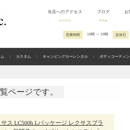
当店へのアクセス
ブログ
お
access
blog
10時 ～ 19時
営業時間
定休日
テム
カスタム
キャンピングカーレンタル
ボディコーティン
覧ページです。