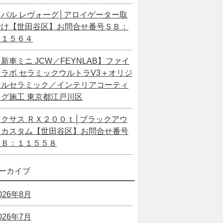
スバル レヴォーグ│アロイゲーター取
付け【世田谷区】お問合せ番号ＳＢ：
１１５６４
新車ミニ JCW／FEYNLAB】ファイ
ンラボ セラミックウルトラV3＋オリジ
ナルセラミック／インテリアコーティ
ング施工 東京都江戸川区
レクサス ＲＸ２００ｔ│ブラックアウ
トカスタム【世田谷区】お問合せ番号
ＳＢ：１１５５８
ーカイブ
026年8月
026年7月