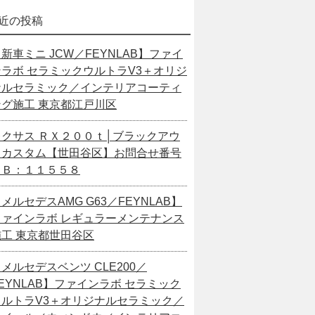
近の投稿
新車ミニ JCW／FEYNLAB】ファイ
ンラボ セラミックウルトラV3＋オリジ
ナルセラミック／インテリアコーティ
ング施工 東京都江戸川区
レクサス ＲＸ２００ｔ│ブラックアウ
トカスタム【世田谷区】お問合せ番号
ＳＢ：１１５５８
メルセデスAMG G63／FEYNLAB】
ファインラボ レギュラーメンテナンス
施工 東京都世田谷区
メルセデスベンツ CLE200／
EYNLAB】ファインラボ セラミック
ウルトラV3＋オリジナルセラミック／