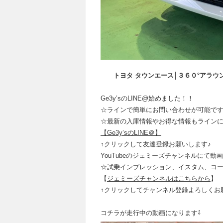
トヨタ タウンエース│３６０°アラ
Ge3y’sのLINE@始めました！！
☆ラインで簡単にお問い合わせが可能で
☆最新の入庫情報やお得な情報もライン
【Ge3y’sのLINE＠】
↑クリックして友達登録お願いします♪
YouTubeのジェミーズチャンネルにて動
☆試乗インプレッション、イスタム、コ
【
ジェミーズチャンネルはこちらから
】
↑クリックしてチャンネル登録よろしくお
コチラが走行中の動画になります⇩