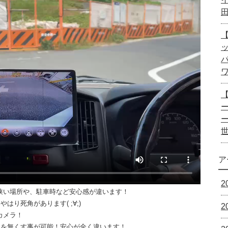
【
ー
ア
2
狭い場所や、駐車時など安心感が違います！
り死角があります( ;∀;)
2
カメラ！
角を無くす事が可能！安心が全く違います！