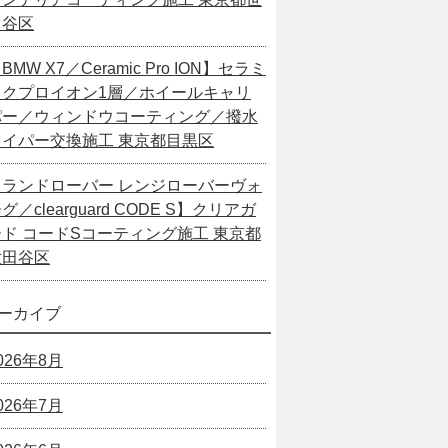
田谷区
BMW X7／Ceramic Pro ION】セラミ
ックプロイオン1層／ホイールキャリ
パー／ウィンドウコーティング／撥水
ワイパー交換施工 東京都目黒区
【ランドローバー レンジローバーヴォ
グ／clearguard CODE S】クリアガ
ード コードSコーティング施工 東京都
世田谷区
ーカイブ
026年8月
026年7月