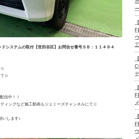
【
F
ウンドシステムの取付【世田谷区】お問合せ番号ＳＢ：１１４９４
【
C
す☆
にて☆
F
画配信中！！
ーティングなど施工動画もジェミーズチャンネルにて☆
【
願いします♪
F