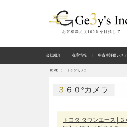
お客様満足度100％を目指して
会社紹介
在庫情報
中古車評価シス
HOME
〉
３６０°カメラ
３６０°カメラ
トヨタ タウンエース│３６０°アラウンドシステムの取付【世田谷