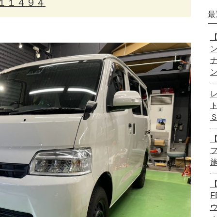
１１４９４
最
【
【
【
F