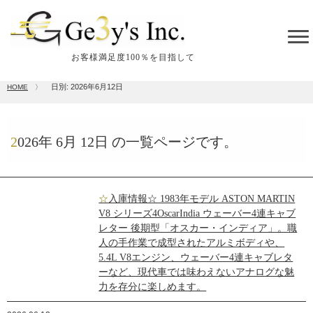
tog
me
お客様満足度100％を目指して
日別: 2026年6月12日
HOME
〉
2026年
6月
12日
の一覧ページです。
☆入庫情報☆ 1983年モデル ASTON MARTIN
V8 シリーズ4OscarIndia ウェーバー4連キャブ
レター 後期型「オスカー・インディア」。職
人の手作業で成型されたアルミボディや、
5.4L V8エンジン、ウェーバー4連キャブレタ
ーなど、現代車では味わえないアナログな魅
力を存分に楽しめます。