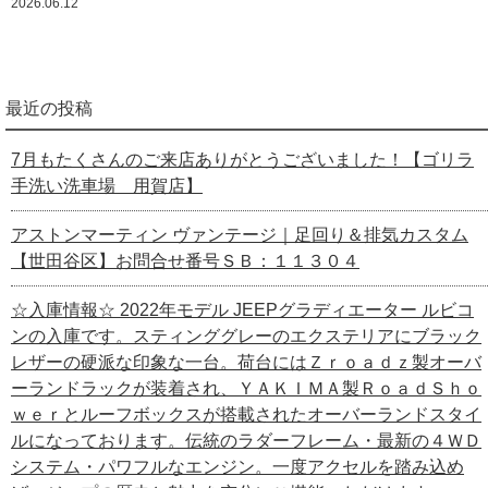
2026.06.12
最近の投稿
7月もたくさんのご来店ありがとうございました！【ゴリラ
手洗い洗車場 用賀店】
アストンマーティン ヴァンテージ｜足回り＆排気カスタム
【世田谷区】お問合せ番号ＳＢ：１１３０４
☆入庫情報☆ 2022年モデル JEEPグラディエーター ルビコ
ンの入庫です。スティンググレーのエクステリアにブラック
レザーの硬派な印象な一台。荷台にはＺｒｏａｄｚ製オーバ
ーランドラックが装着され、ＹＡＫＩＭＡ製ＲｏａｄＳｈｏ
ｗｅｒとルーフボックスが搭載されたオーバーランドスタイ
ルになっております。伝統のラダーフレーム・最新の４ＷＤ
システム・パワフルなエンジン。一度アクセルを踏み込め