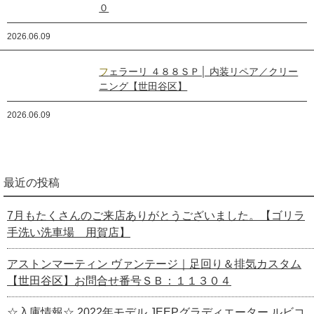
０
2026.06.09
フェラーリ ４８８ＳＰ│ 内装リペア／クリー
ニング【世田谷区】
2026.06.09
最近の投稿
7月もたくさんのご来店ありがとうございました。【ゴリラ
手洗い洗車場 用賀店】
アストンマーティン ヴァンテージ｜足回り＆排気カスタム
【世田谷区】お問合せ番号ＳＢ：１１３０４
☆入庫情報☆ 2022年モデル JEEPグラディエーター ルビコ