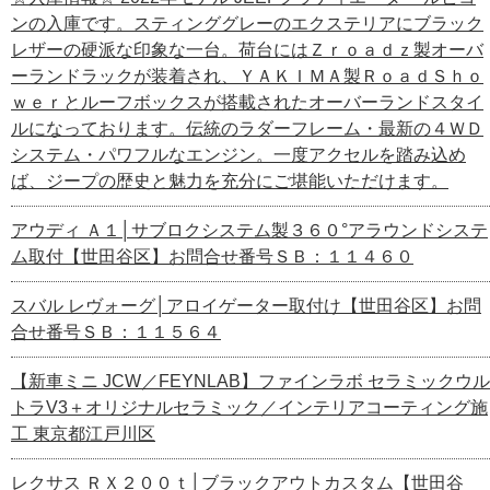
ンの入庫です。スティンググレーのエクステリアにブラック
レザーの硬派な印象な一台。荷台にはＺｒｏａｄｚ製オーバ
ーランドラックが装着され、ＹＡＫＩＭＡ製ＲｏａｄＳｈｏ
ｗｅｒとルーフボックスが搭載されたオーバーランドスタイ
ルになっております。伝統のラダーフレーム・最新の４ＷＤ
システム・パワフルなエンジン。一度アクセルを踏み込め
ば、ジープの歴史と魅力を充分にご堪能いただけます。
アウディ Ａ１│サブロクシステム製３６０°アラウンドシステ
ム取付【世田谷区】お問合せ番号ＳＢ：１１４６０
スバル レヴォーグ│アロイゲーター取付け【世田谷区】お問
合せ番号ＳＢ：１１５６４
【新車ミニ JCW／FEYNLAB】ファインラボ セラミックウル
トラV3＋オリジナルセラミック／インテリアコーティング施
工 東京都江戸川区
レクサス ＲＸ２００ｔ│ブラックアウトカスタム【世田谷