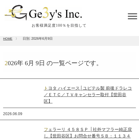
tog
me
お客様満足度100％を目指して
日別: 2026年6月9日
HOME
〉
2026年
6月
9日
の一覧ページです。
トヨタ ハイエース│ユピテル製 前後ドラレコ
／ＥＴＣ／ＴＶキャンセラー取付【世田谷
区】
2026.06.09
フェラーリ ４５８ＳＰ │社外マフラー純正戻
し【世田谷区】お問合せ番号ＳＢ：１１３４