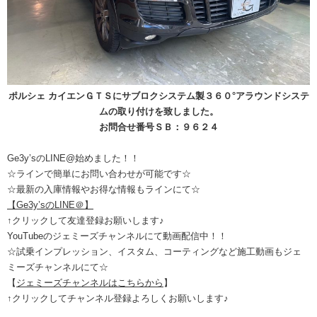
ポルシェ カイエンＧＴＳにサブロクシステム製３６０°アラウンドシステ
ムの取り付けを致しました。
お問合せ番号ＳＢ：９６２４
Ge3y’sのLINE@始めました！！
☆ラインで簡単にお問い合わせが可能です☆
☆最新の入庫情報やお得な情報もラインにて☆
【Ge3y’sのLINE＠】
↑クリックして友達登録お願いします♪
YouTubeのジェミーズチャンネルにて動画配信中！！
☆試乗インプレッション、イスタム、コーティングなど施工動画もジェ
ミーズチャンネルにて☆
【
ジェミーズチャンネルはこちらから
】
↑クリックしてチャンネル登録よろしくお願いします♪