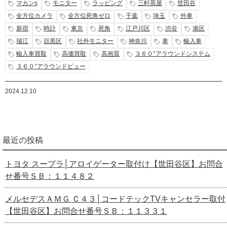
マカンs
モニター
ラッピング
三軒茶屋
世田谷
全方位カメラ
全方位死角ゼロ
千葉
埼玉
外車
新宿
時計
東京
死角
江戸川区
渋谷
港区
瑞江
目黒区
社外モニター
神奈川
車
輸入車
輸入車買取
高価買取
高画質
３６０°アラウンドシステム
３６０°アラウンドビュー
2024.12.10
最近の投稿
トヨタ スープラ│アロイゲーター取付け【世田谷区】お問合
せ番号ＳＢ：１１４８２
メルセデスＡＭＧ Ｃ４３│コードテックTVキャンセラー取付
【世田谷区】お問合せ番号ＳＢ：１１３３１