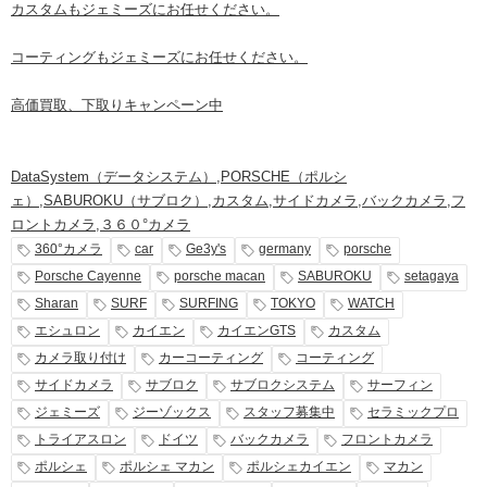
カスタムもジェミーズにお任せください。
コーティングもジェミーズにお任せください。
高価買取、下取りキャンペーン中
DataSystem（データシステム）
,
PORSCHE（ポルシ
ェ）
,
SABUROKU（サブロク）
,
カスタム
,
サイドカメラ
,
バックカメラ
,
フ
ロントカメラ
,
３６０°カメラ
360°カメラ
car
Ge3y's
germany
porsche
Porsche Cayenne
porsche macan
SABUROKU
setagaya
Sharan
SURF
SURFING
TOKYO
WATCH
エシュロン
カイエン
カイエンGTS
カスタム
カメラ取り付け
カーコーティング
コーティング
サイドカメラ
サブロク
サブロクシステム
サーフィン
ジェミーズ
ジーゾックス
スタッフ募集中
セラミックプロ
トライアスロン
ドイツ
バックカメラ
フロントカメラ
ポルシェ
ポルシェ マカン
ポルシェカイエン
マカン