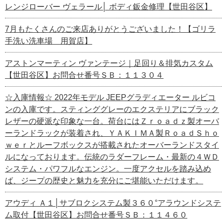
レンジローバー ヴェラール│ ボディ鈑金修理【世田谷区】
7月もたくさんのご来店ありがとうございました！【ゴリラ
手洗い洗車場 用賀店】
アストンマーティン ヴァンテージ｜足回り＆排気カスタム
【世田谷区】お問合せ番号ＳＢ：１１３０４
☆入庫情報☆ 2022年モデル JEEPグラディエーター ルビコ
ンの入庫です。スティンググレーのエクステリアにブラック
レザーの硬派な印象な一台。荷台にはＺｒｏａｄｚ製オーバ
ーランドラックが装着され、ＹＡＫＩＭＡ製ＲｏａｄＳｈｏ
ｗｅｒとルーフボックスが搭載されたオーバーランドスタイ
ルになっております。伝統のラダーフレーム・最新の４ＷＤ
システム・パワフルなエンジン。一度アクセルを踏み込め
ば、ジープの歴史と魅力を充分にご堪能いただけます。
アウディ Ａ１│サブロクシステム製３６０°アラウンドシステ
ム取付【世田谷区】お問合せ番号ＳＢ：１１４６０