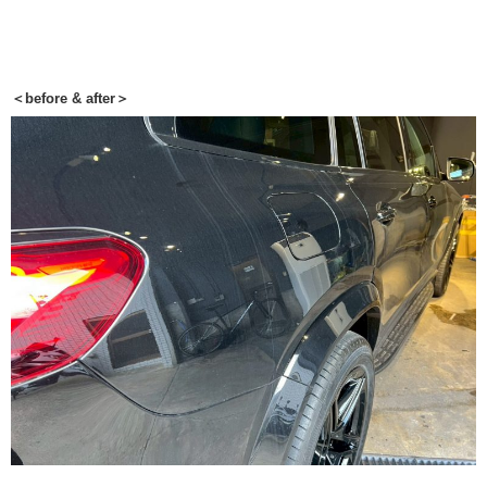
＜before & after＞