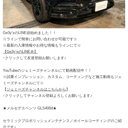
Ge3y’sのLINE@始めました！！
☆ラインで簡単にお問い合わせが可能です☆
☆最新の入庫情報やお得な情報もラインにて☆
【Ge3y’sのLINE＠】
↑クリックして友達登録お願いします♪
YouTubeのジェミーズチャンネルにて動画配信中！！
☆試乗インプレッション、カスタム、コーティングなど施工動画もジェ
ミーズチャンネルにて☆
【
ジェミーズチャンネルはこちらから
】
↑クリックしてチャンネル登録よろしくお願いします♪
★メルセデスベンツ GLS400d★
セラミックプロポリッシュメンテナンス／ホイールコーティングのご紹
介です♪