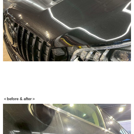
＜before & after＞