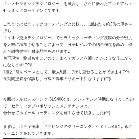
「ナノセラミックテクノロジー」を融合し、さらに優れたプレミアム・
セラミックコーティングです！
これまでのセラミックコーティングと比較し、1層あたり約2倍の厚さを
持ち、
「イオン交換テクノロジー」でセラミックコーティング皮膜の分子密度
を大幅に増加させることによって、分子レベルでの結合強度を高め、優
れた耐擦傷性と耐薬品性を誇ります♫
色再現性、艶感もすごいので、まるでガラスを纏ったかような仕上がり
になります!(^^)!
1層と2層をベースとして、最大5層まで塗り重ねることができます(^^♪
長期間塗装を保護し、日常の洗車のサポートになります(^^)/
今回のメルセデスベンツ GLS400dは、メンテナンス時期になりましたの
で、セラミックプロポリッシュメンテナンスと、
合わせてホイールコーティングを施工させて頂きました(^^)
まずは、ボディ洗車、ドアヒンジのクリーニング、ケミカル剤によるク
リーニングをしていきます。