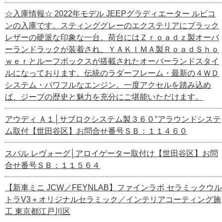
☆入庫情報☆ 2022年モデル JEEPグラディエーター ルビコ
ンの入庫です。スティンググレーのエクステリアにブラック
レザーの硬派な印象な一台。荷台にはＺｒｏａｄｚ製オーバ
ーランドラックが装着され、ＹＡＫＩＭＡ製ＲｏａｄＳｈｏ
ｗｅｒとルーフボックスが搭載されたオーバーランドスタイ
ルになっております。伝統のラダーフレーム・最新の４ＷＤ
システム・パワフルなエンジン。一度アクセルを踏み込め
ば、ジープの歴史と魅力を充分にご堪能いただけます。
アウディ Ａ１│サブロクシステム製３６０°アラウンドシステ
ム取付【世田谷区】お問合せ番号ＳＢ：１１４６０
スバル レヴォーグ│アロイゲーター取付け【世田谷区】お問
合せ番号ＳＢ：１１５６４
【新車ミニ JCW／FEYNLAB】ファインラボ セラミックウル
トラV3＋オリジナルセラミック／インテリアコーティング施
工 東京都江戸川区