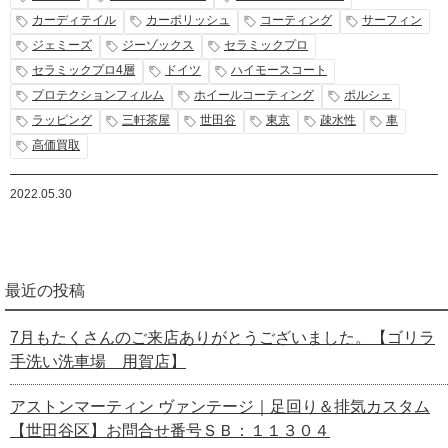
カーディテイル
カーポリッシュ
コーティング
サーフィン
ジェミーズ
ジーゾックス
セラミックプロ
セラミックプロ4層
ドイツ
ハイモースコート
プロテクションフィルム
ホイールコーティング
ポルシェ
ラッピング
三軒茶屋
世田谷
東京
疎水性
車
高価買取
2022.05.30
最近の投稿
7月もたくさんのご来店ありがとうございました。【ゴリラ
手洗い洗車場 用賀店】
アストンマーティン ヴァンテージ｜足回り＆排気カスタム
【世田谷区】お問合せ番号ＳＢ：１１３０４