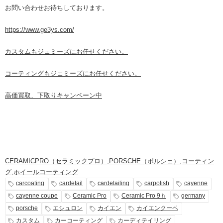
お問い合わせお待ちしております。
https://www.ge3ys.com/
カスタムもジェミーズにお任せください。
コーティングもジェミーズにお任せください。
高価買取、下取りキャンペーン中
CERAMICPRO（セラミックプロ）
,
PORSCHE（ポルシェ）
,
コーティン
グ
,
ホイールコーティング
carcoating
cardetail
cardetailing
carpolish
cayenne
cayenne coupe
Ceramic Pro
Ceramic Pro 9ｈ
germany
porsche
エシュロン
カイエン
カイエンクーペ
カスタム
カーコーティング
カーディテイリング