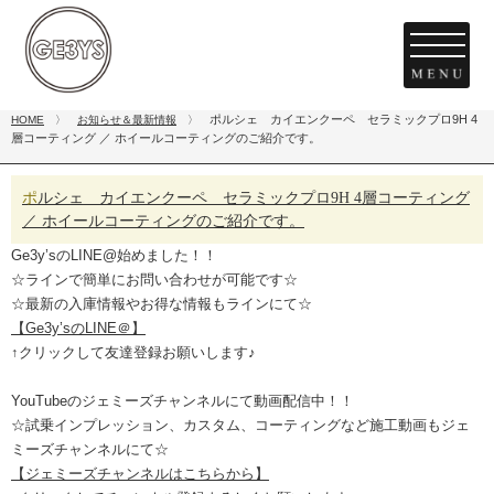
ポルシェ カイエンクーペ セラミックプロ9H 4
HOME
〉
お知らせ＆最新情報
〉
層コーティング ／ ホイールコーティングのご紹介です。
ポルシェ カイエンクーペ セラミックプロ9H 4層コーティング
／ ホイールコーティングのご紹介です。
Ge3y’sのLINE@始めました！！
☆ラインで簡単にお問い合わせが可能です☆
☆最新の入庫情報やお得な情報もラインにて☆
【Ge3y’sのLINE＠】
↑クリックして友達登録お願いします♪
YouTubeのジェミーズチャンネルにて動画配信中！！
☆試乗インプレッション、カスタム、コーティングなど施工動画もジェ
ミーズチャンネルにて☆
【ジェミーズチャンネルはこちらから】