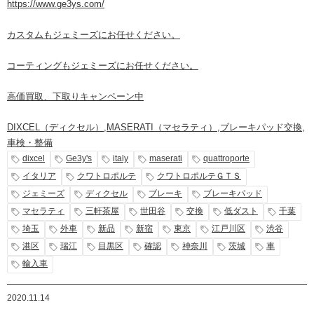
https://www.ge3ys.com/
カスタムもジェミーズにお任せください。
コーティングもジェミーズにお任せください。
高価買取、下取りキャンペーン中
DIXCEL（ディクセル）
,
MASERATI（マセラティ）
,
ブレーキパッド交換
,
車検・整備
dixcel
Ge3y's
italy
maserati
quattroporte
イタリア
クワトロポルテ
クワトロポルテＧＴＳ
ジェミーズ
ディクセル
ブレーキ
ブレーキパッド
マセラティ
三軒茶屋
世田谷
交換
低ダスト
千葉
埼玉
外車
新品
新宿
東京
江戸川区
渋谷
港区
瑞江
目黒区
確認
神奈川
茨城
車
輸入車
2020.11.14