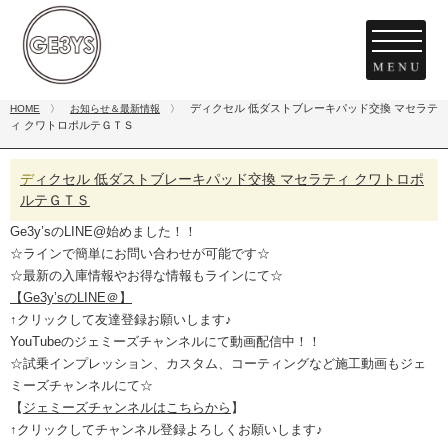
ディクセル 低ダストブレーキパッド交換 マセラテ
HOME
〉
お知らせ＆最新情報
〉
ィ クワトロポルテＧＴＳ
ディクセル 低ダストブレーキパッド交換 マセラティ クワトロポ
ルテＧＴＳ
Ge3y’sのLINE@始めました！！
☆ラインで簡単にお問い合わせが可能です☆
☆最新の入庫情報やお得な情報もラインにて☆
【Ge3y’sのLINE＠】
↑クリックして友達登録お願いします♪
YouTubeのジェミーズチャンネルにて動画配信中！！
☆試乗インプレッション、カスタム、コーティングなど施工動画もジェ
ミーズチャンネルにて☆
【
ジェミーズチャンネルはこちらから
】
↑クリックしてチャンネル登録よろしくお願いします♪