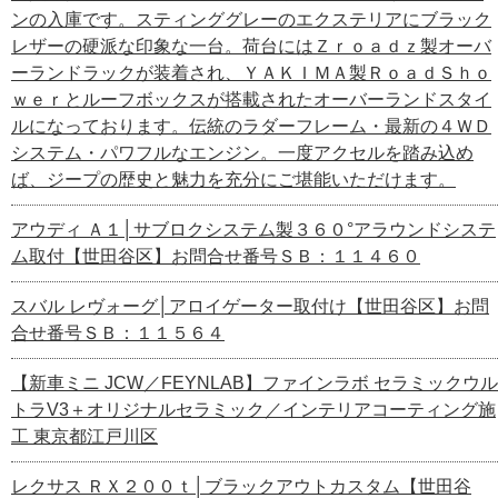
ンの入庫です。スティンググレーのエクステリアにブラック
レザーの硬派な印象な一台。荷台にはＺｒｏａｄｚ製オーバ
ーランドラックが装着され、ＹＡＫＩＭＡ製ＲｏａｄＳｈｏ
ｗｅｒとルーフボックスが搭載されたオーバーランドスタイ
ルになっております。伝統のラダーフレーム・最新の４ＷＤ
システム・パワフルなエンジン。一度アクセルを踏み込め
ば、ジープの歴史と魅力を充分にご堪能いただけます。
アウディ Ａ１│サブロクシステム製３６０°アラウンドシステ
ム取付【世田谷区】お問合せ番号ＳＢ：１１４６０
スバル レヴォーグ│アロイゲーター取付け【世田谷区】お問
合せ番号ＳＢ：１１５６４
【新車ミニ JCW／FEYNLAB】ファインラボ セラミックウル
トラV3＋オリジナルセラミック／インテリアコーティング施
工 東京都江戸川区
レクサス ＲＸ２００ｔ│ブラックアウトカスタム【世田谷