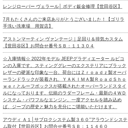
レンジローバー ヴェラール│ ボディ鈑金修理【世田谷区】
7月もたくさんのご来店ありがとうございました！【ゴリラ
手洗い洗車場 用賀店】
アストンマーティン ヴァンテージ｜足回り＆排気カスタム
【世田谷区】お問合せ番号ＳＢ：１１３０４
☆入庫情報☆ 2022年モデル JEEPグラディエーター ルビコ
ンの入庫です。スティンググレーのエクステリアにブラック
レザーの硬派な印象な一台。荷台にはＺｒｏａｄｚ製オーバ
ーランドラックが装着され、ＹＡＫＩＭＡ製ＲｏａｄＳｈｏ
ｗｅｒとルーフボックスが搭載されたオーバーランドスタイ
ルになっております。伝統のラダーフレーム・最新の４ＷＤ
システム・パワフルなエンジン。一度アクセルを踏み込め
ば、ジープの歴史と魅力を充分にご堪能いただけます。
アウディ Ａ１│サブロクシステム製３６０°アラウンドシステ
ム取付【世田谷区】お問合せ番号ＳＢ：１１４６０