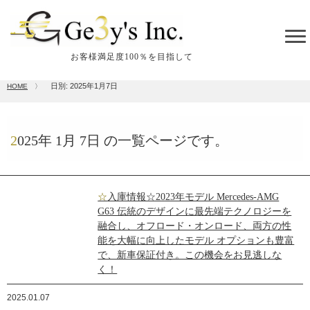
tog
me
お客様満足度100％を目指して
日別: 2025年1月7日
HOME
〉
2025年
1月
7日
の一覧ページです。
☆入庫情報☆2023年モデル Mercedes-AMG
G63 伝統のデザインに最先端テクノロジーを
融合し、オフロード・オンロード、両方の性
能を大幅に向上したモデル オプションも豊富
で、新車保証付き。この機会をお見逃しな
く！
2025.01.07