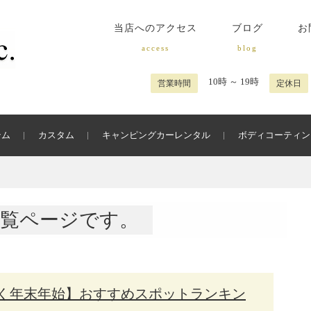
当店へのアクセス
ブログ
お
access
blog
10時 ～ 19時
営業時間
定休日
テム
カスタム
キャンピングカーレンタル
ボディコーティン
覧ページです。