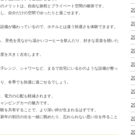
大のメリットは、自由な旅程とプライベート空間の確保です。
2
動し、自分だけの空間でゆったりと過ごせます。
2
の設備が備わっているので、ホテルとは違う快適さを体験できます。
2
ら、景色を見ながら温かいコーヒーを飲んだり、好きな音楽を聴いた
2
足度を大きく左右します。
2
電子レンジ、シャワーなど、まるで自宅にいるかのような設備が整っ
2
あり、冬季でも快適に過ごせるでしょう。
2
で、電力の心配も軽減されます。
キャンピングカーの魅力です。
2
体験を共有することで、より深い絆が生まれるはずです。
、新年の初日の出を一緒に眺めたり、忘れられない思い出を作ること
2
2