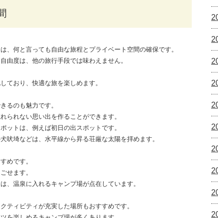
間
2
2
力は、何と言っても自由な旅程とプライベート空間の確保です。
る自由度は、他の旅行手段では味わえません。
2
2
化しており、快適な旅を楽しめます。
2
できるのも魅力です。
忘れられない思い出を作ることができます。
2
スポットは、例えば初日の出スポットです。
の犬吠埼などは、水平線から昇る荘厳な太陽を拝めます。
2
すすめです。
2
過ごせます。
には、温泉に入れるキャンプ場が点在しています。
2
アクティビティが充実した場所もおすすめです。
2
ーツを楽しめるキャンプ場が多くあります。