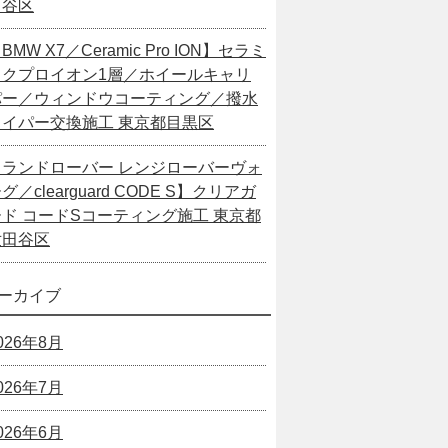
田谷区
BMW X7／Ceramic Pro ION】セラミ
ックプロイオン1層／ホイールキャリ
パー／ウィンドウコーティング／撥水
ワイパー交換施工 東京都目黒区
【ランドローバー レンジローバーヴォ
グ／clearguard CODE S】クリアガ
ード コードSコーティング施工 東京都
世田谷区
ーカイブ
026年8月
026年7月
026年6月