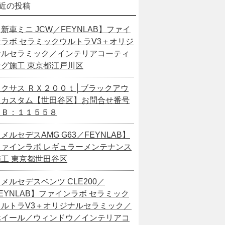
近の投稿
新車ミニ JCW／FEYNLAB】ファイ
ンラボ セラミックウルトラV3＋オリジ
ナルセラミック／インテリアコーティ
ング施工 東京都江戸川区
レクサス ＲＸ２００ｔ│ブラックアウ
トカスタム【世田谷区】お問合せ番号
ＳＢ：１１５５８
メルセデスAMG G63／FEYNLAB】
ファインラボ レギュラーメンテナンス
施工 東京都世田谷区
メルセデスベンツ CLE200／
EYNLAB】ファインラボ セラミック
ウルトラV3＋オリジナルセラミック／
ホイール／ウィンドウ／インテリアコ