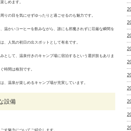
を楽しめます。
2
、周りの目を気にせずゆったりと過ごせるのも魅力です。
2
し、温かいコーヒーを飲みながら、誰にも邪魔されずに荘厳な瞬間を
2
どは、人気の初日の出スポットとして有名です。
2
しみとして、温泉付きのキャンプ場に宿泊するという選択肢もありま
2
ろぐ時間は格別です。
2
どは、温泉が楽しめるキャンプ場が充実しています。
2
な設備
2
2
2
過ごす魅力についてご紹介します。