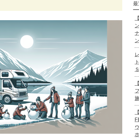
最
【
【
【
F