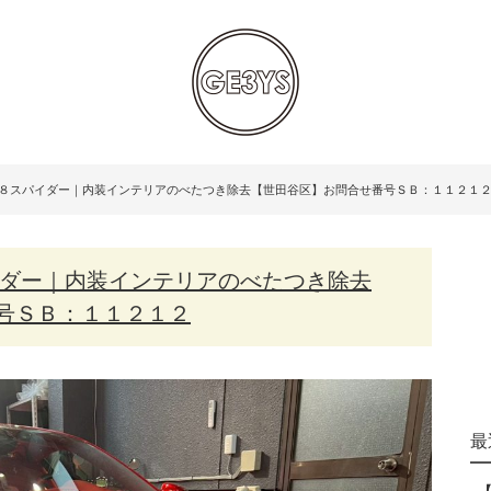
８８スパイダー｜内装インテリアのべたつき除去【世田谷区】お問合せ番号ＳＢ：１１２１
号ＳＢ：１１２１２
最