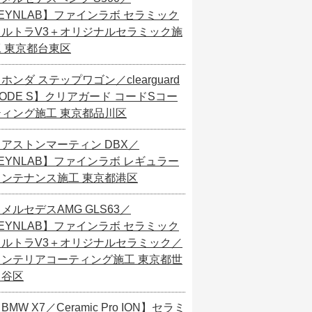
EYNLAB】ファインラボ セラミック
ウルトラV3＋オリジナルセラミック施
工 東京都台東区
ホンダ ステップワゴン／clearguard
ODE S】クリアガード コードSコー
ティング施工 東京都品川区
【アストンマーティン DBX／
EYNLAB】ファインラボ レギュラー
メンテナンス施工 東京都港区
メルセデスAMG GLS63／
EYNLAB】ファインラボ セラミック
ウルトラV3＋オリジナルセラミック／
インテリアコーティング施工 東京都世
田谷区
BMW X7／Ceramic Pro ION】セラミ