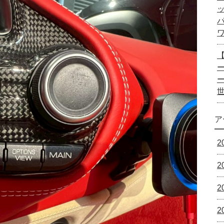
ー
ア
2
2
2
2