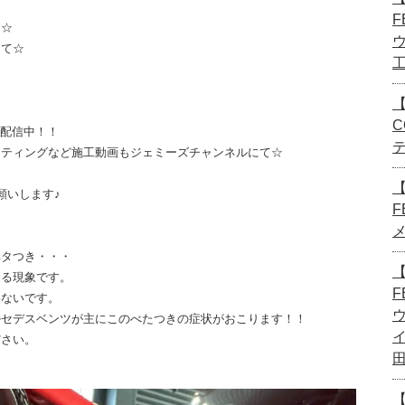
F
す☆
にて☆
【
C
画配信中！！
ーティングなど施工動画もジェミーズチャンネルにて☆
願いします♪
F
ベタつき・・・
【
こる現象です。
F
いないです。
ルセデスベンツが主にこのべたつきの症状がおこります！！
ださい。
【