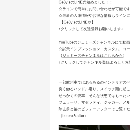
Ge3y’s
の
LINE@
始めました！！
☆ラインで簡単にお問い合わせが可能で
☆最新の入庫情報やお得な情報もライン
【
Ge3y’sのLINE＠
】
↑
クリックして友達登録お願いします
♪
YouTubeのジェミーズチャンネルにて動
☆試乗インプレッション、カスタム、コ
【
ジェミーズチャンネルはこちらから
】
↑クリックしてチャンネル登録よろしくお
一部欧州車ではあるあるのインテリアの
良く触るハンドル廻り、スイッチ類に起
せっかくの愛車、そんな状態ではもった
フェラーリ、マセラティ、ジャガー、メ
除去前と後のビフォーアフターでご覧く
（before＆after）