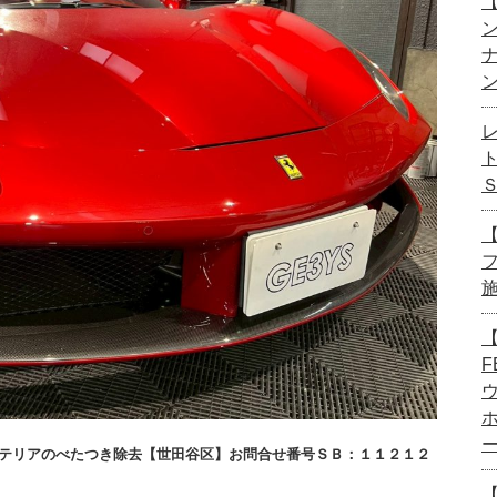
【
【
【
F
ンテリアのべたつき除去【世田谷区】お問合せ番号ＳＢ：１１２１２
【