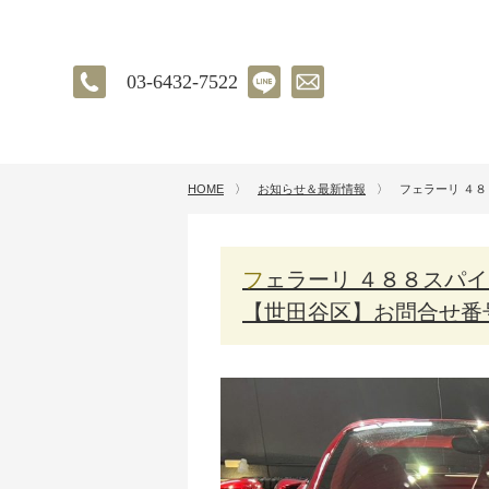
03-6432-7522
HOME
〉
お知らせ＆最新情報
〉
フェラーリ ４
フェラーリ ４８８スパイダー｜内装インテリアのべたつき除去
【世田谷区】お問合せ番