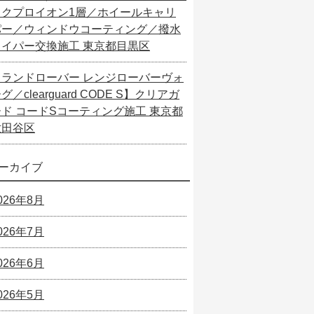
ックプロイオン1層／ホイールキャリ
パー／ウィンドウコーティング／撥水
ワイパー交換施工 東京都目黒区
【ランドローバー レンジローバーヴォ
グ／clearguard CODE S】クリアガ
ード コードSコーティング施工 東京都
世田谷区
ーカイブ
026年8月
026年7月
026年6月
026年5月