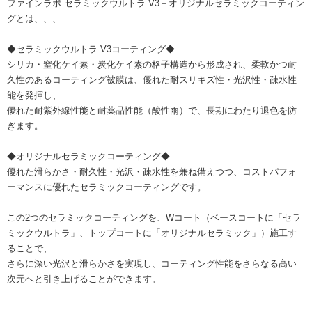
ファインラボ セラミックウルトラ V3＋オリジナルセラミックコーティン
グとは、、、
◆セラミックウルトラ V3コーティング◆
シリカ・窒化ケイ素・炭化ケイ素の格子構造から形成され、柔軟かつ耐
久性のあるコーティング被膜は、優れた耐スリキズ性・光沢性・疎水性
能を発揮し、
優れた耐紫外線性能と耐薬品性能（酸性雨）で、長期にわたり退色を防
ぎます。
◆オリジナルセラミックコーティング◆
優れた滑らかさ・耐久性・光沢・疎水性を兼ね備えつつ、コストパフォ
ーマンスに優れたセラミックコーティングです。
この2つのセラミックコーティングを、Wコート（ベースコートに「セラ
ミックウルトラ」、トップコートに「オリジナルセラミック」）施工す
ることで、
さらに深い光沢と滑らかさを実現し、コーティング性能をさらなる高い
次元へと引き上げることができます。