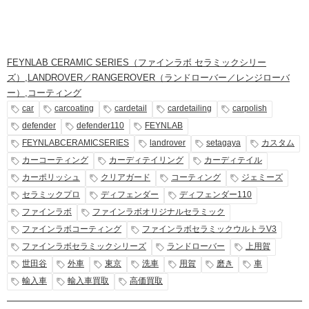
FEYNLAB CERAMIC SERIES（ファインラボ セラミックシリー
ズ）
,
LANDROVER／RANGEROVER（ランドローバー／レンジローバ
ー）
,
コーティング
car
carcoating
cardetail
cardetailing
carpolish
defender
defender110
FEYNLAB
FEYNLABCERAMICSERIES
landrover
setagaya
カスタム
カーコーティング
カーディテイリング
カーディテイル
カーポリッシュ
クリアガード
コーティング
ジェミーズ
セラミックプロ
ディフェンダー
ディフェンダー110
ファインラボ
ファインラボオリジナルセラミック
ファインラボコーティング
ファインラボセラミックウルトラV3
ファインラボセラミックシリーズ
ランドローバー
上用賀
世田谷
外車
東京
洗車
用賀
磨き
車
輸入車
輸入車買取
高価買取