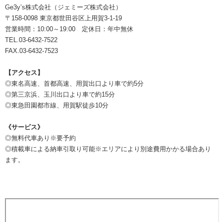
Ge3y’s株式会社（ジェミーズ株式会社）
〒158-0098 東京都世田谷区上用賀3-1-19
営業時間：10:00～19:00 定休日：年中無休
TEL.03-6432-7522
FAX.03-6432-7523
【アクセス】
◎東名高速、首都高速、用賀出口より車で約5分
◎第三京浜、玉川出口より車で約15分
◎東急田園都市線、用賀駅徒歩10分
《サービス》
◎無料代車あり※要予約
◎積載車による納車引取り可能※エリアにより別途費用かかる場合あり
ます。