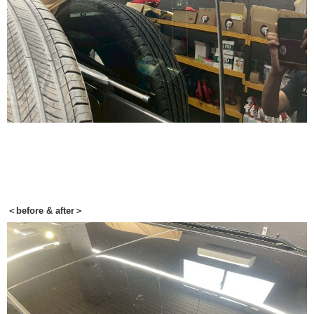
＜before & after＞