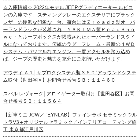
☆入庫情報☆ 2022年モデル JEEPグラディエーター ルビコ
ンの入庫です。スティンググレーのエクステリアにブラック
レザーの硬派な印象な一台。荷台にはＺｒｏａｄｚ製オーバ
ーランドラックが装着され、ＹＡＫＩＭＡ製ＲｏａｄＳｈｏ
ｗｅｒとルーフボックスが搭載されたオーバーランドスタイ
ルになっております。伝統のラダーフレーム・最新の４ＷＤ
システム・パワフルなエンジン。一度アクセルを踏み込め
ば、ジープの歴史と魅力を充分にご堪能いただけます。
アウディ Ａ１│サブロクシステム製３６０°アラウンドシステ
ム取付【世田谷区】お問合せ番号ＳＢ：１１４６０
スバル レヴォーグ│アロイゲーター取付け【世田谷区】お問
合せ番号ＳＢ：１１５６４
【新車ミニ JCW／FEYNLAB】ファインラボ セラミックウル
トラV3＋オリジナルセラミック／インテリアコーティング施
工 東京都江戸川区