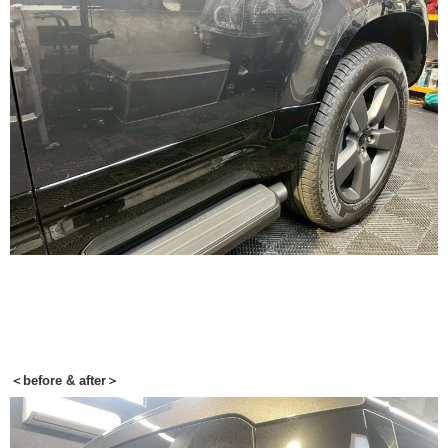
＜before & after＞