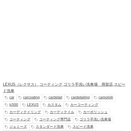
LEXUS（レクサス）
,
コーティング
,
ゴリラ手洗い洗車場 用賀店
,
スピー
ド洗車
car
carcoating
cardetail
cardetailing
carpolish
lc500
LEXUS
カスタム
カーコーティング
カーディテイリング
カーディテイル
カーポリッシュ
コーティング
コーティング専門店
ゴリラ手洗い洗車場
ジェミーズ
スタンダード洗車
スピード洗車