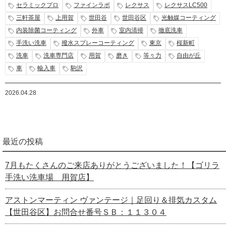
セラミックプロ
ファインラボ
レクサス
レクサスLC500
三軒茶屋
上用賀
世田谷
世田谷区
光触媒コーティング
内装除菌コーティング
外車
室内清掃
徹底洗車
手洗い洗車
撥水スプレーコーティング
東京
桜新町
洗車
洗車専門店
用賀
磨き
等々力
自由が丘
車
輸入車
駒沢
2026.04.28
最近の投稿
7月もたくさんのご来店ありがとうございました！【ゴリラ
手洗い洗車場 用賀店】
アストンマーティン ヴァンテージ｜足回り＆排気カスタム
【世田谷区】お問合せ番号ＳＢ：１１３０４