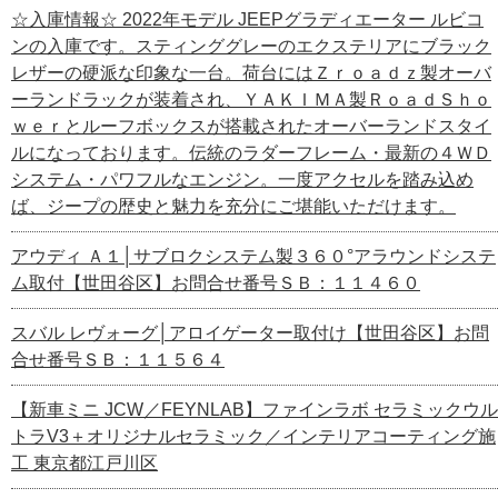
☆入庫情報☆ 2022年モデル JEEPグラディエーター ルビコ
ンの入庫です。スティンググレーのエクステリアにブラック
レザーの硬派な印象な一台。荷台にはＺｒｏａｄｚ製オーバ
ーランドラックが装着され、ＹＡＫＩＭＡ製ＲｏａｄＳｈｏ
ｗｅｒとルーフボックスが搭載されたオーバーランドスタイ
ルになっております。伝統のラダーフレーム・最新の４ＷＤ
システム・パワフルなエンジン。一度アクセルを踏み込め
ば、ジープの歴史と魅力を充分にご堪能いただけます。
アウディ Ａ１│サブロクシステム製３６０°アラウンドシステ
ム取付【世田谷区】お問合せ番号ＳＢ：１１４６０
スバル レヴォーグ│アロイゲーター取付け【世田谷区】お問
合せ番号ＳＢ：１１５６４
【新車ミニ JCW／FEYNLAB】ファインラボ セラミックウル
トラV3＋オリジナルセラミック／インテリアコーティング施
工 東京都江戸川区