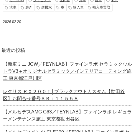
ミニJCW
ラッピング
世田谷
外車
撥水
東京
洗車
磨き
超撥水
車
輸入車
輸入車買取
2026.02.20
最近の投稿
【新車ミニ JCW／FEYNLAB】ファインラボ セラミックウル
トラV3＋オリジナルセラミック／インテリアコーティング施
工 東京都江戸川区
レクサス ＲＸ２００ｔ│ブラックアウトカスタム【世田谷
区】お問合せ番号ＳＢ：１１５５８
【メルセデスAMG G63／FEYNLAB】ファインラボ レギュラ
ーメンテナンス施工 東京都世田谷区