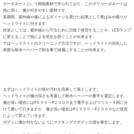
カーボネートという樹脂素材で作られており、このポリカーボネートは
熱に弱く、傷が付きやすい素材です。
長期間、紫外線や傷によるダメージを受けた結果として黄ばみや曇りが
ヘッドライトに付きます。
対策としては、紫外線から守るために日陰で保管することや、
LED
ランプ
に変えることで熱による劣化を防ぐことが出来ます。
ではヘッドライトのクリーニング方法ですが、ヘッドライトの劣化した
表面を耐水ペーパーで削る事で綺麗にすることが出来ます。
まずはヘッドライトの埃や汚れを洗車して落とします。
ヘッドライトの傷の深さを考慮して耐水ペーパーの番手を選定します。
傷が深い場合には
#
５００～
#
２０００まで番手を上げつつ３～４回に分
けて磨いて行きますが、傷が浅い場合は
#
１５００～
#
２０００など状況
によって変えていきます。
ボディに傷が付かないようにマスキングでボディの淵を養生します。