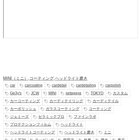
MINI（ミニ）
,
コーティング
,
ヘッドライト磨き
car
carcoating
cardetail
cardetailing
carpolish
Ge3y's
JCW
MINI
setagaya
TOKYO
カスタム
カーコーティング
カーディテイリング
カーディテイル
カーポリッシュ
ガラスコーティング
コーティング
ジェミーズ
セラミックプロ
ファインラボ
プロテクションフィルム
ヘッドライト
ヘッドライトコーティング
ヘッドライト磨き
ミニ