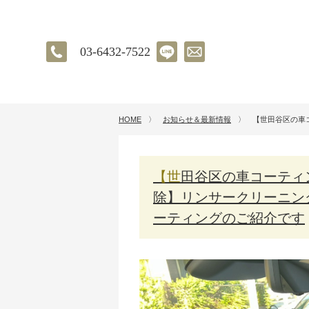
03-6432-7522
HOME
〉
お知らせ＆最新情報
〉
【世田谷区の車
【世田谷区の車コーティング】トヨタ アルファード／【嘔吐の掃
除】リンサークリーニン
ーティングのご紹介です