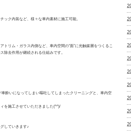
2
2
スチック内装など、様々な車内素材に施工可能。
2
2
アトリム・ガラス内側など、車内空間の“面”に光触媒層をつくるこ
ルス除去作用が継続される仕組みです。
2
2
2
が車酔いになってしまい嘔吐してしまったクリーニングと、車内空
2
を施工させていただきました(^^)/
2
2
グしていきます♪