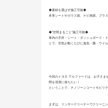
◆素材を選ばず施工可能◆
本革シートやガラス面、ナビ画面、プラ
◆“空間まるごと”施工可能◆
車内の天井・シート・ダッシュボード・ド
とで、空気が動くたびに臭気・菌・ウイ
今回のトヨタ アルファードは、お子さま
間を清潔に保ちたい！
ということで、ナノゾーンコートモビリティ
まずは、リンサークリーナーでクリーニン