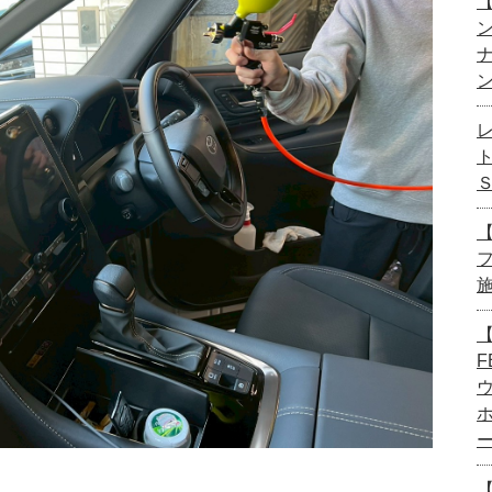
【
【
【
F
【