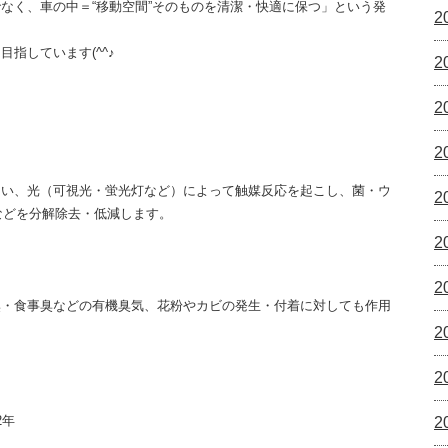
なく、車の中＝“移動空間”そのものを清潔・快適に保つ」という発
2
指しています(^^♪
2
2
2
用い、光（可視光・蛍光灯など）によって触媒反応を起こし、菌・ウ
2
などを分解除去・低減します。
2
2
臭・食事臭などの有機臭気、花粉やカビの発生・付着に対しても作用
2
2
2年
2