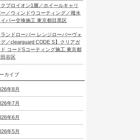
ックプロイオン1層／ホイールキャリ
パー／ウィンドウコーティング／撥水
ワイパー交換施工 東京都目黒区
【ランドローバー レンジローバーヴォ
グ／clearguard CODE S】クリアガ
ード コードSコーティング施工 東京都
世田谷区
ーカイブ
026年8月
026年7月
026年6月
026年5月