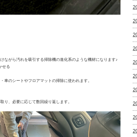
2
2
2
2
けながら汚れを吸引する掃除機の進化系のような機材になります♪
2
かせる
2
ァ・車のシートやフロアマットの掃除に使われます。
2
い取り、必要に応じて数回繰り返します。
2
2
2