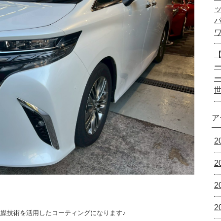
ー
ア
2
2
2
2
媒技術を活用したコーティングになります♪