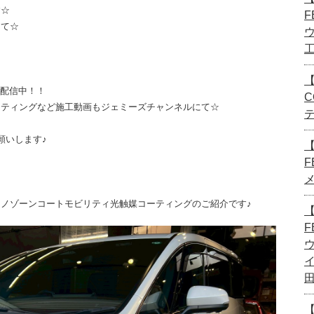
す☆
F
にて☆
【
画配信中！！
C
ーティングなど施工動画もジェミーズチャンネルにて☆
願いします♪
F
ノゾーンコートモビリティ光触媒コーティングのご紹介です♪
【
F
【