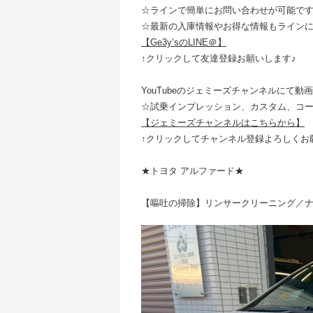
☆ラインで簡単にお問い合わせが可能で
☆最新の入庫情報やお得な情報もライン
【Ge3y’sのLINE＠】
↑クリックして友達登録お願いします♪
YouTubeのジェミーズチャンネルにて動
☆試乗インプレッション、カスタム、コ
【ジェミーズチャンネルはこちらから】
↑クリックしてチャンネル登録よろしくお
★トヨタ アルファード★
【嘔吐の掃除】リンサークリーニング／ナ