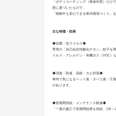
「ボディコーティング（車体外部）だけで
想に基づいたもので、
「移動中も安心できる車内環境づくり」を目
主な特徴・効果
◆抗菌・抗ウイルス◆
専用の「自己結合性酸化チタン」粒子を
イルス・アレルゲン・有機ガス（VOC）
◆消臭・防臭・花粉・カビ対策◆
車内で気になるペット臭・タバコ臭・汗
があります。
◆長期間持続・メンテナンス軽減◆
「一度の施工で長期間効果を持続」1年～