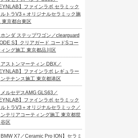
EYNLAB】ファインラボ セラミック
ウルトラV3＋オリジナルセラミック施
工 東京都台東区
ホンダ ステップワゴン／clearguard
ODE S】クリアガード コードSコー
ティング施工 東京都品川区
【アストンマーティン DBX／
EYNLAB】ファインラボ レギュラー
メンテナンス施工 東京都港区
メルセデスAMG GLS63／
EYNLAB】ファインラボ セラミック
ウルトラV3＋オリジナルセラミック／
インテリアコーティング施工 東京都世
田谷区
BMW X7／Ceramic Pro ION】セラミ