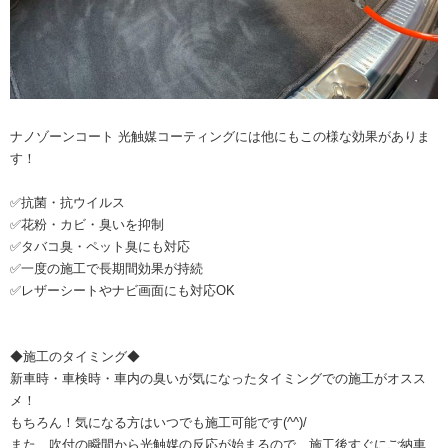
ナノゾーンコート 光触媒コーティングには他にもこの様な効果がありま
す！
✅抗菌・抗ウイルス
✅花粉・カビ・臭いを抑制
✅タバコ臭・ペット臭にも対応
✅一度の施工で長期間効果が持続
✅レザーシートやナビ画面にも対応OK
◆施工のタイミング◆
新車時・車検時・車内の臭いが気になったタイミングでの施工がオスス
メ！
もちろん！気になる方はいつでも施工可能です(^^)/
また、吹付の瞬間から光触媒の反応が始まるので、施工後すぐにご納車