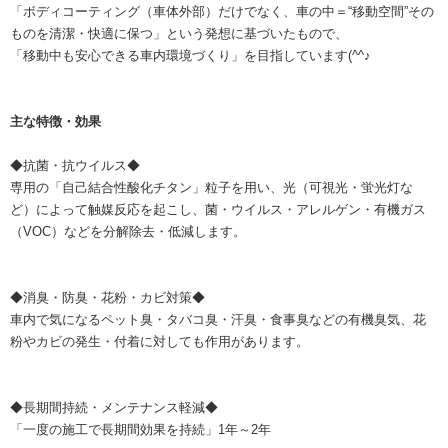
「ボディコーティング（車体外部）だけでなく、車の中＝“移動空間”その
ものを清潔・快適に保つ」という発想に基づいたもので、
「移動中も安心できる車内環境づくり」を目指しています(^^♪
主な特徴・効果
◆抗菌・抗ウイルス◆
専用の「自己結合性酸化チタン」粒子を用い、光（可視光・蛍光灯な
ど）によって触媒反応を起こし、菌・ウイルス・アレルゲン・有機ガス
（VOC）などを分解除去・低減します。
◆消臭・防臭・花粉・カビ対策◆
車内で気になるペット臭・タバコ臭・汗臭・食事臭などの有機臭気、花
粉やカビの発生・付着に対しても作用があります。
◆長期間持続・メンテナンス軽減◆
「一度の施工で長期間効果を持続」1年～2年