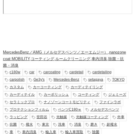
MercedesBenz／AMG（メルセデスベンツ／エーエムジー）
,
nanozone
coat MOBILITY
,
コーティング
,
ルームクリーニング
,
車内消臭
,
除菌・抗
菌・消臭
c180w
car
carcoating
cardetail
cardetailing
carpolish
Ge3y's
Mercedes-Benz
setagaya
TOKYO
カスタム
カーコーティング
カーディテイリング
カーディテイル
カーポリッシュ
コーティング
ジェミーズ
セラミックプロ
ナノゾーンコートモビリティ
ファインラボ
プロテクションフィルム
ベンツC180ｗ
メルセデスベンツ
ラッピング
世田谷
光触媒
光触媒コーティング
外車
抗菌
撥水
東京
洗車
消臭
磨き
超撥水
車
車内消臭
輸入車
輸入車買取
除菌