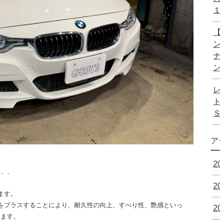
【
ア
2
、、、
2
ます。
をプラスすることにより、耐久性の向上、すべり性、艶感といっ
2
ります。