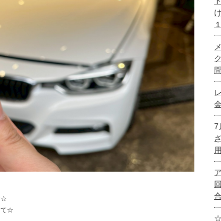
す☆
にて☆
☆