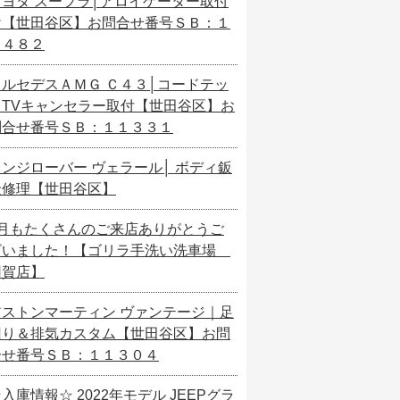
トヨタ スープラ│アロイゲーター取付
け【世田谷区】お問合せ番号ＳＢ：１
１４８２
メルセデスＡＭＧ Ｃ４３│コードテッ
クTVキャンセラー取付【世田谷区】お
問合せ番号ＳＢ：１１３３１
レンジローバー ヴェラール│ ボディ鈑
金修理【世田谷区】
7月もたくさんのご来店ありがとうご
ざいました！【ゴリラ手洗い洗車場
用賀店】
アストンマーティン ヴァンテージ｜足
回り＆排気カスタム【世田谷区】お問
合せ番号ＳＢ：１１３０４
入庫情報☆ 2022年モデル JEEPグラ