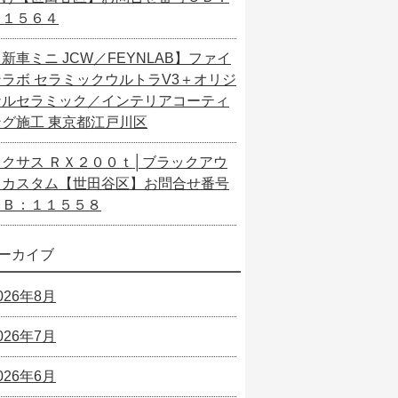
１１５６４
新車ミニ JCW／FEYNLAB】ファイ
ンラボ セラミックウルトラV3＋オリジ
ナルセラミック／インテリアコーティ
ング施工 東京都江戸川区
レクサス ＲＸ２００ｔ│ブラックアウ
トカスタム【世田谷区】お問合せ番号
ＳＢ：１１５５８
ーカイブ
026年8月
026年7月
026年6月