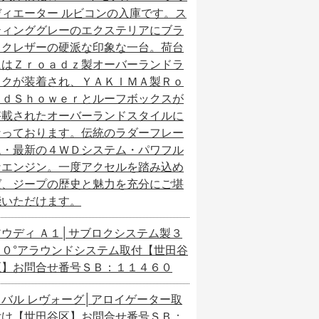
ディエーター ルビコンの入庫です。ス
ティンググレーのエクステリアにブラ
ックレザーの硬派な印象な一台。荷台
にはＺｒｏａｄｚ製オーバーランドラ
ックが装着され、ＹＡＫＩＭＡ製Ｒｏ
ａｄＳｈｏｗｅｒとルーフボックスが
搭載されたオーバーランドスタイルに
なっております。伝統のラダーフレー
ム・最新の４ＷＤシステム・パワフル
なエンジン。一度アクセルを踏み込め
ば、ジープの歴史と魅力を充分にご堪
能いただけます。
アウディ Ａ１│サブロクシステム製３
６０°アラウンドシステム取付【世田谷
区】お問合せ番号ＳＢ：１１４６０
スバル レヴォーグ│アロイゲーター取
付け【世田谷区】お問合せ番号ＳＢ：