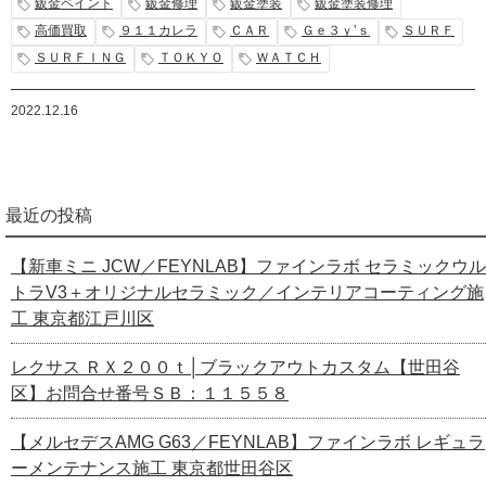
鈑金ペイント
鈑金修理
鈑金塗装
鈑金塗装修理
高価買取
９１１カレラ
ＣＡＲ
Ｇｅ３ｙ’ｓ
ＳＵＲＦ
ＳＵＲＦＩＮＧ
ＴＯＫＹＯ
ＷＡＴＣＨ
2022.12.16
最近の投稿
【新車ミニ JCW／FEYNLAB】ファインラボ セラミックウル
トラV3＋オリジナルセラミック／インテリアコーティング施
工 東京都江戸川区
レクサス ＲＸ２００ｔ│ブラックアウトカスタム【世田谷
区】お問合せ番号ＳＢ：１１５５８
【メルセデスAMG G63／FEYNLAB】ファインラボ レギュラ
ーメンテナンス施工 東京都世田谷区