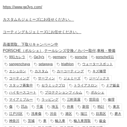
https://www.ge3ys.com/
カスタムもジェミーズにお任せください。
コーティングもジェミーズにお任せください。
高価買取、下取りキャンペーン中
PORSCHE（ポルシェ）
,
テールレンズ交換／カバー取付
,
車検・整備
991カレラ
Ge3y's
germany
porsche
porsche911
sangenchaya
setagaya
triathlon
ウォータースポット
エシュロン
カスタム
カーコーティング
キズ修理
コーティング
サーフィン
ジェミーズ
ジーゾックス
スタッフ募集中
セラミックプロ
トライアスロン
ドア鈑金
ハイモースコート
プロテクションフィルム
ポルシェ
マイアミブルー
ラッピング
三軒茶屋
世田谷
修理
傷
凹み
千葉
埼玉
外車
新宿
時計
東京
江戸川区
洗車傷
渋谷
港区
瑞江
目黒区
磨き
神奈川
茨城
車
輸入車
輸入車買取
鈑金