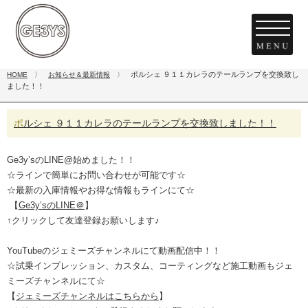
ポルシェ ９１１カレラのテールランプを交換致し
HOME
〉
お知らせ＆最新情報
〉
ました！！
ポルシェ ９１１カレラのテールランプを交換致しました！！
Ge3y’s
の
LINE@
始めました！！
☆ラインで簡単にお問い合わせが可能です☆
☆最新の入庫情報やお得な情報もラインにて☆
【
Ge3y’sのLINE＠
】
↑
クリックして友達登録お願いします
♪
YouTubeのジェミーズチャンネルにて動画配信中！！
☆試乗インプレッション、カスタム、コーティングなど施工動画もジェ
ミーズチャンネルにて☆
【
ジェミーズチャンネルはこちらから
】