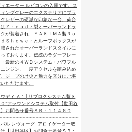
ディエーター ルビコンの入庫です。ス
ティンググレーのエクステリアにブラ
ックレザーの硬派な印象な一台。荷台
にはＺｒｏａｄｚ製オーバーランドラ
ックが装着され、ＹＡＫＩＭＡ製Ｒｏ
ａｄＳｈｏｗｅｒとルーフボックスが
搭載されたオーバーランドスタイルに
なっております。伝統のラダーフレー
ム・最新の４ＷＤシステム・パワフル
なエンジン。一度アクセルを踏み込め
ば、ジープの歴史と魅力を充分にご堪
能いただけます。
アウディ Ａ１│サブロクシステム製３
６０°アラウンドシステム取付【世田谷
区】お問合せ番号ＳＢ：１１４６０
スバル レヴォーグ│アロイゲーター取
付け【世田谷区】お問合せ番号ＳＢ：