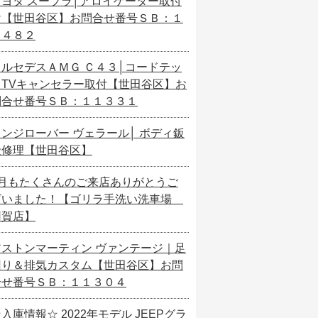
トヨタ スープラ│アロイゲーター取付
け【世田谷区】お問合せ番号ＳＢ：１
１４８２
メルセデスＡＭＧ Ｃ４３│コードテッ
クTVキャンセラー取付【世田谷区】お
問合せ番号ＳＢ：１１３３１
レンジローバー ヴェラール│ ボディ鈑
金修理【世田谷区】
7月もたくさんのご来店ありがとうご
ざいました！【ゴリラ手洗い洗車場
用賀店】
アストンマーティン ヴァンテージ｜足
回り＆排気カスタム【世田谷区】お問
合せ番号ＳＢ：１１３０４
入庫情報☆ 2022年モデル JEEPグラ