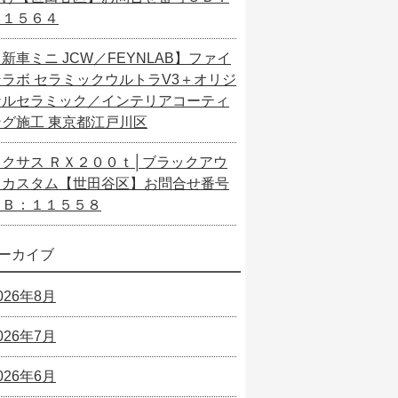
１１５６４
新車ミニ JCW／FEYNLAB】ファイ
ンラボ セラミックウルトラV3＋オリジ
ナルセラミック／インテリアコーティ
ング施工 東京都江戸川区
レクサス ＲＸ２００ｔ│ブラックアウ
トカスタム【世田谷区】お問合せ番号
ＳＢ：１１５５８
ーカイブ
026年8月
026年7月
026年6月