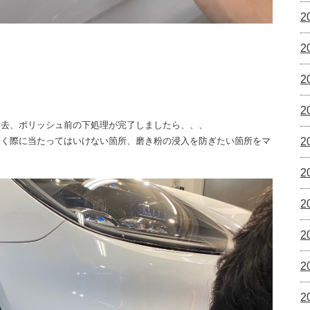
2
2
2
2
除去、ポリッシュ前の下処理が完了しましたら、、、
磨く際に当たってはいけない箇所、磨き粉の浸入を防ぎたい箇所をマ
2
2
2
2
2
2