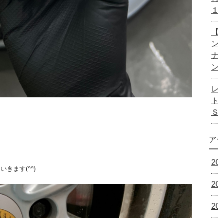
【
ア
2
きます(^^)
2
2