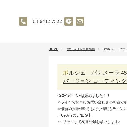
03-6432-7522
HOME
〉
お知らせ＆最新情報
〉
ポルシェ パナメ
ポルシェ パナメーラ 4S スポーツツーリスモ エシュロン ニュー
バージョン コーティン
Ge3y’sのLINE@始めました！！
☆ラインで簡単にお問い合わせが可能で
☆最新の入庫情報やお得な情報もライン
【Ge3y’sのLINE＠】
↑クリックして友達登録お願いします♪