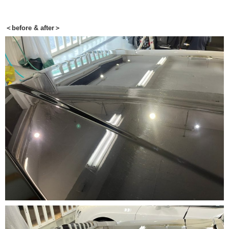
＜before & after＞