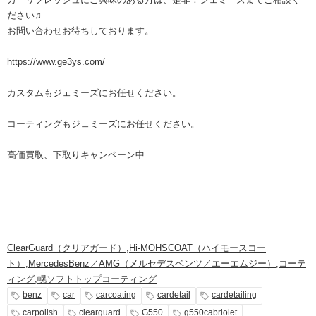
ださい♫
お問い合わせお待ちしております。
https://www.ge3ys.com/
カスタムもジェミーズにお任せください。
コーティングもジェミーズにお任せください。
高価買取、下取りキャンペーン中
ClearGuard（クリアガード）
,
Hi-MOHSCOAT（ハイモースコー
ト）
,
MercedesBenz／AMG（メルセデスベンツ／エーエムジー）
,
コーテ
ィング
,
幌ソフトトップコーティング
benz
car
carcoating
cardetail
cardetailing
carpolish
clearguard
G550
g550cabriolet