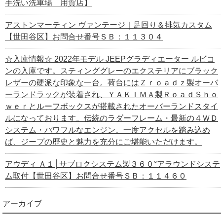
手洗い洗車場 用賀店】
アストンマーティン ヴァンテージ｜足回り＆排気カスタム
【世田谷区】お問合せ番号ＳＢ：１１３０４
☆入庫情報☆ 2022年モデル JEEPグラディエーター ルビコ
ンの入庫です。スティンググレーのエクステリアにブラック
レザーの硬派な印象な一台。荷台にはＺｒｏａｄｚ製オーバ
ーランドラックが装着され、ＹＡＫＩＭＡ製ＲｏａｄＳｈｏ
ｗｅｒとルーフボックスが搭載されたオーバーランドスタイ
ルになっております。伝統のラダーフレーム・最新の４ＷＤ
システム・パワフルなエンジン。一度アクセルを踏み込め
ば、ジープの歴史と魅力を充分にご堪能いただけます。
アウディ Ａ１│サブロクシステム製３６０°アラウンドシステ
ム取付【世田谷区】お問合せ番号ＳＢ：１１４６０
アーカイブ