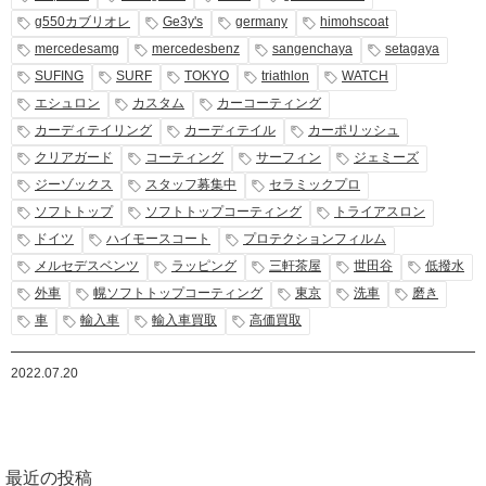
g550カブリオレ
Ge3y's
germany
himohscoat
mercedesamg
mercedesbenz
sangenchaya
setagaya
SUFING
SURF
TOKYO
triathlon
WATCH
エシュロン
カスタム
カーコーティング
カーディテイリング
カーディテイル
カーポリッシュ
クリアガード
コーティング
サーフィン
ジェミーズ
ジーゾックス
スタッフ募集中
セラミックプロ
ソフトトップ
ソフトトップコーティング
トライアスロン
ドイツ
ハイモースコート
プロテクションフィルム
メルセデスベンツ
ラッピング
三軒茶屋
世田谷
低撥水
外車
幌ソフトトップコーティング
東京
洗車
磨き
車
輸入車
輸入車買取
高価買取
2022.07.20
最近の投稿