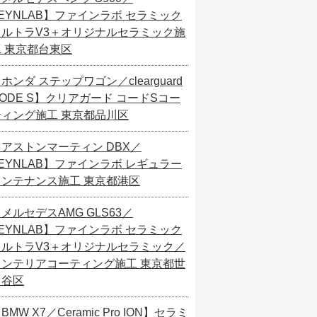
EYNLAB】ファインラボ セラミック
ウルトラV3＋オリジナルセラミック施
工 東京都台東区
ホンダ ステップワゴン／clearguard
ODE S】クリアガード コードSコー
ティング施工 東京都品川区
【アストンマーティン DBX／
EYNLAB】ファインラボ レギュラー
メンテナンス施工 東京都港区
メルセデスAMG GLS63／
EYNLAB】ファインラボ セラミック
ウルトラV3＋オリジナルセラミック／
インテリアコーティング施工 東京都世
田谷区
BMW X7／Ceramic Pro ION】セラミ