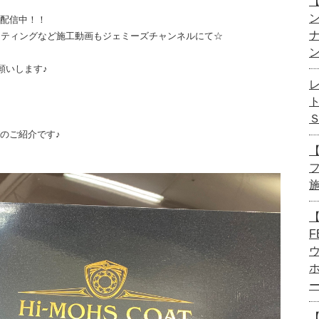
【
画配信中！！
ーティングなど施工動画もジェミーズチャンネルにて☆
願いします♪
グのご紹介です♪
【
【
F
【