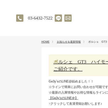
03-6432-7522
HOME
〉
お知らせ＆最新情報
〉
ポルシェ GT3
ポルシェ GT3 ハイモースコート THE ネオ コーティング施工の
ご紹介です。
Ge3y’sのLINE@始めました！！
☆ラインで簡単にお問い合わせが可能で
☆最新の入庫情報やお得な情報もライン
【Ge3y’sのLINE＠】
↑クリックして友達登録お願いします♪