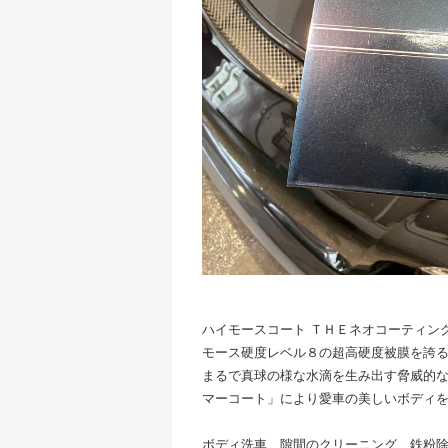
ハイモースコート ＴＨＥネオコーティン
モース硬度レベル８の超高硬度被膜を誇
まるで真球の様な水滴を生み出す脅威的
マーコート」により愛車の美しいボディを維
ボディ洗車、隙間のクリーニング、鉄粉