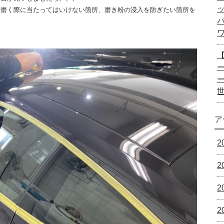
で磨く際に当たってはいけない箇所、磨き粉の浸入を防ぎたい箇所を
ー
ア
2
2
2
2