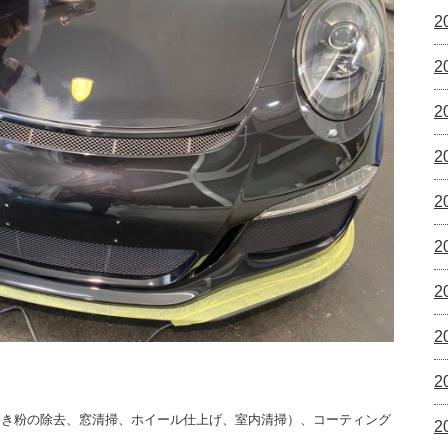
2
2
2
2
2
2
2
2
2
磨き粉の除去、窓清掃、ホイール仕上げ、室内清掃）、コーティング
2