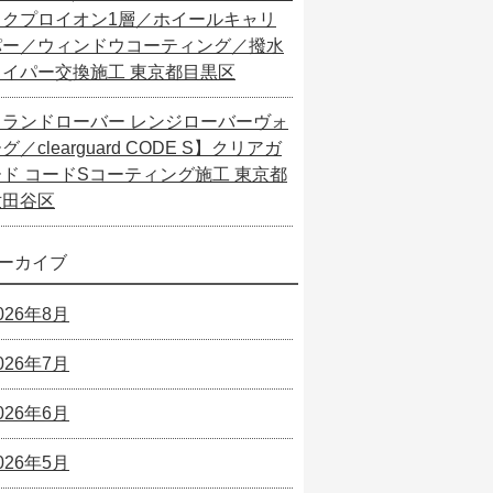
ックプロイオン1層／ホイールキャリ
パー／ウィンドウコーティング／撥水
ワイパー交換施工 東京都目黒区
【ランドローバー レンジローバーヴォ
グ／clearguard CODE S】クリアガ
ード コードSコーティング施工 東京都
世田谷区
ーカイブ
026年8月
026年7月
026年6月
026年5月