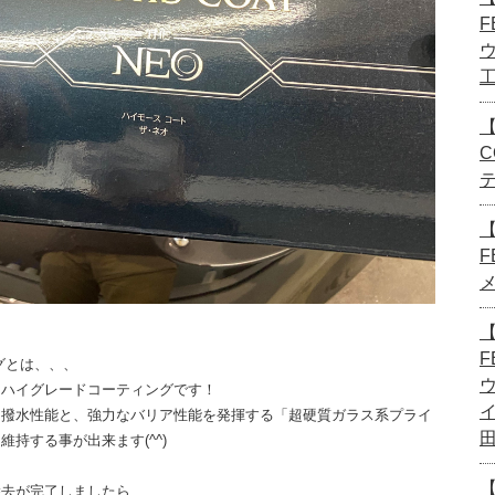
F
【
C
F
【
F
グとは、、、
るハイグレードコーティングです！
な撥水性能と、強力なバリア性能を発揮する「超硬質ガラス系プライ
持する事が出来ます(^^)
【
除去が完了しましたら、、、