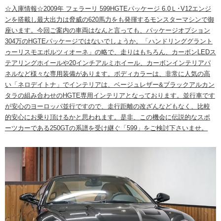
☆入庫情報☆2009年 フェラーリ 599HGTEパッケージ 6.0Ｌ･V12エンジ
ンを搭載し最大出力は脅威の620馬力をも発揮するモンスターマシンで御
座います。今回ご案内の車両はなんと言っても、パッケージオプション
304万のHGTEパッケージではないでしょうか。「ハンドリンググラント
ゥーリスモエボルツィオーネ」の略で、走りはもちろん、カーボンLEDス
テアリングホイールや20インチアルミホイール、カーボンインテリアパ
ネルなど様々な専用装備があります。ボディカラーは、非常に人気の高
い「ネロデイトナ」でインテリアは、ベージュレザー&ブラックアルカン
タラの組み合わせのHGTE専用インテリアとなっております。並行車です
が安心のヨーロッパ並行ですので、走行距離の改ざんなどもなく、比較
的安心にお乗り頂けるかと思われます。是非、この機会に伝説的なスポ
ーツカーである250GTの系譜を受け継ぐ「599」をご検討下さいませ。