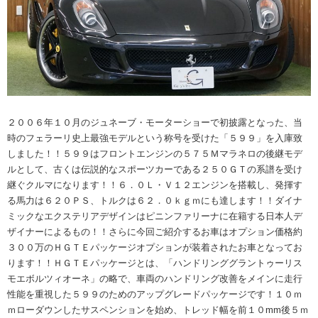
２００６年１０月のジュネーブ・モーターショーで初披露となった、当
時のフェラーリ史上最強モデルという称号を受けた「５９９」を入庫致
しました！！５９９はフロントエンジンの５７５Ｍマラネロの後継モデ
ルとして、古くは伝説的なスポーツカーである２５０ＧＴの系譜を受け
継ぐクルマになります！！６．０Ｌ・Ｖ１２エンジンを搭載し、発揮す
る馬力は６２０ＰＳ、トルクは６２．０ｋｇｍにも達します！！ダイナ
ミックなエクステリアデザインはピニンファリーナに在籍する日本人デ
ザイナーによるもの！！さらに今回ご紹介するお車はオプション価格約
３００万のＨＧＴＥパッケージオプションが装着されたお車となってお
ります！！ＨＧＴＥパッケージとは、「ハンドリンググラントゥーリス
モエボルツィオーネ」の略で、車両のハンドリング改善をメインに走行
性能を重視した５９９のためのアップグレードパッケージです！１０ｍ
ｍローダウンしたサスペンションを始め、トレッド幅を前１０mm後５ｍ