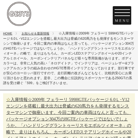
☆入庫情報☆2009年 フェラーリ 599HGTEパッケ
HOME
〉
お知らせ＆最新情報
〉
ージ 6.0Ｌ･V12エンジンを搭載し最大出力は脅威の620馬力をも発揮するモンスターマ
シンで御座います。今回ご案内の車両はなんと言っても、パッケージオプション304万
のHGTEパッケージではないでしょうか。「ハンドリンググラントゥーリスモエボルツ
ィオーネ」の略で、走りはもちろん、カーボンLEDステアリングホイールや20インチ
アルミホイール、カーボンインテリアパネルなど様々な専用装備があります。ボディ
カラーは、非常に人気の高い「ネロデイトナ」でインテリアは、ベージュレザー&ブラ
ックアルカンタラの組み合わせのHGTE専用インテリアとなっております。並行車です
が安心のヨーロッパ並行ですので、走行距離の改ざんなどもなく、比較的安心にお乗
り頂けるかと思われます。是非、この機会に伝説的なスポーツカーである250GTの系
譜を受け継ぐ「599」をご検討下さいませ。
☆入庫情報☆2009年 フェラーリ 599HGTEパッケージ 6.0Ｌ･V12
エンジンを搭載し最大出力は脅威の620馬力をも発揮するモンス
ターマシンで御座います。今回ご案内の車両はなんと言っても、
パッケージオプション304万のHGTEパッケージではないでしょ
うか。「ハンドリンググラントゥーリスモエボルツィオーネ」の
略で、走りはもちろん、カーボンLEDステアリングホイールや20