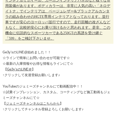
インチアルミホイール、カーボンインテリアパネルなど様々な専
用装備があります。ボディカラーは、非常に人気の高い「ネロデ
イトナ」でインテリアは、ベージュレザー&ブラックアルカンタ
ラの組み合わせのHGTE専用インテリアとなっております。並行
車ですが安心のヨーロッパ並行ですので、走行距離の改ざんなど
もなく、比較的安心にお乗り頂けるかと思われます。是非、この
機会に伝説的なスポーツカーである250GTの系譜を受け継ぐ
「599」をご検討下さいませ。
Ge3y’s
の
LINE@
始めました！！
☆ラインで簡単にお問い合わせが可能です☆
☆最新の入庫情報やお得な情報もラインにて☆
【
Ge3y’sのLINE＠
】
↑
クリックして友達登録お願いします
♪
YouTubeのジェミーズチャンネルにて動画配信中！！
☆試乗インプレッション、カスタム、コーティングなど施工動画もジェ
ミーズチャンネルにて☆
【
ジェミーズチャンネルはこちらから
】
↑クリックしてチャンネル登録よろしくお願いします♪