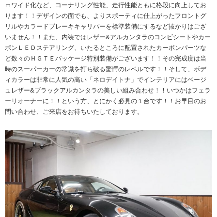
ｍワイド化など、コーナリング性能、走行性能ともに格段に向上してお
ります！！デザインの面でも、よりスポーティに仕上がったフロントグ
リルやカラードブレーキキャリパーを標準装備にするなど抜かりはござ
いません！！また、内装ではレザー&アルカンタラのコンビシートやカー
ボンＬＥＤステアリング、いたるところに配置されたカーボンパーツな
ど数々のＨＧＴＥパッケージ特別装備がございます！！その完成度は当
時のスーパーカーの常識を打ち破る驚愕のレベルです！！そして、ボデ
ィカラーは非常に人気の高い「ネロデイトナ」でインテリアにはベージ
ュレザー&ブラックアルカンタラの美しい組み合わせ！！いつかはフェラ
ーリオーナーに！！という方、とにかく必見の１台です！！お早目のお
問い合わせ、ご来店をお待ちいたしております。