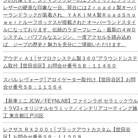
ンの入庫です。スティンググレーのエクステリアにブラック
レザーの硬派な印象な一台。荷台にはＺｒｏａｄｚ製オーバ
ーランドラックが装着され、ＹＡＫＩＭＡ製ＲｏａｄＳｈｏ
ｗｅｒとルーフボックスが搭載されたオーバーランドスタイ
ルになっております。伝統のラダーフレーム・最新の４ＷＤ
システム・パワフルなエンジン。一度アクセルを踏み込め
ば、ジープの歴史と魅力を充分にご堪能いただけます。
アウディ Ａ１│サブロクシステム製３６０°アラウンドシステ
ム取付【世田谷区】お問合せ番号ＳＢ：１１４６０
スバル レヴォーグ│アロイゲーター取付け【世田谷区】お問
合せ番号ＳＢ：１１５６４
【新車ミニ JCW／FEYNLAB】ファインラボ セラミックウル
トラV3＋オリジナルセラミック／インテリアコーティング施
工 東京都江戸川区
レクサス ＲＸ２００ｔ│ブラックアウトカスタム【世田谷
区】お問合せ番号ＳＢ：１１５５８