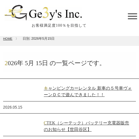
tog
me
お客様満足度100％を目指して
日別: 2026年5月15日
HOME
〉
2026年
5月
15日
の一覧ページです。
キャンピングカーレンタル 新車の５号車ヴォ
ーンＤＣで遊んできました！！
2026.05.15
CTEK（シーテック）バッテリー充電器販売
のお知らせ【世田谷区】