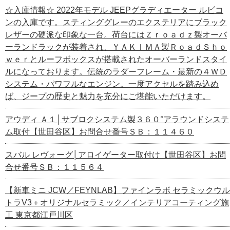
☆入庫情報☆ 2022年モデル JEEPグラディエーター ルビコ
ンの入庫です。スティンググレーのエクステリアにブラック
レザーの硬派な印象な一台。荷台にはＺｒｏａｄｚ製オーバ
ーランドラックが装着され、ＹＡＫＩＭＡ製ＲｏａｄＳｈｏ
ｗｅｒとルーフボックスが搭載されたオーバーランドスタイ
ルになっております。伝統のラダーフレーム・最新の４ＷＤ
システム・パワフルなエンジン。一度アクセルを踏み込め
ば、ジープの歴史と魅力を充分にご堪能いただけます。
アウディ Ａ１│サブロクシステム製３６０°アラウンドシステ
ム取付【世田谷区】お問合せ番号ＳＢ：１１４６０
スバル レヴォーグ│アロイゲーター取付け【世田谷区】お問
合せ番号ＳＢ：１１５６４
【新車ミニ JCW／FEYNLAB】ファインラボ セラミックウル
トラV3＋オリジナルセラミック／インテリアコーティング施
工 東京都江戸川区