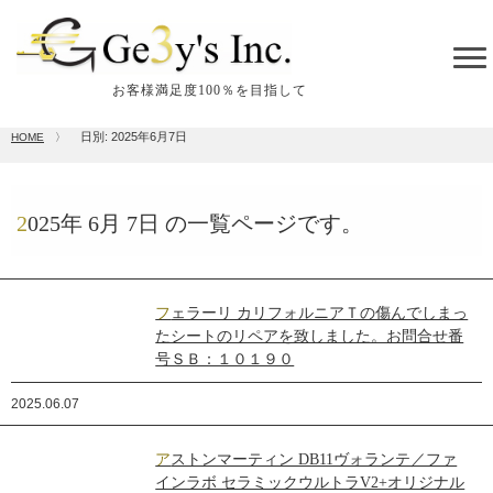
tog
me
お客様満足度100％を目指して
日別: 2025年6月7日
HOME
〉
2025年
6月
7日
の一覧ページです。
フェラーリ カリフォルニアＴの傷んでしまっ
たシートのリペアを致しました。お問合せ番
号ＳＢ：１０１９０
2025.06.07
アストンマーティン DB11ヴォランテ／ファ
インラボ セラミックウルトラV2+オリジナル