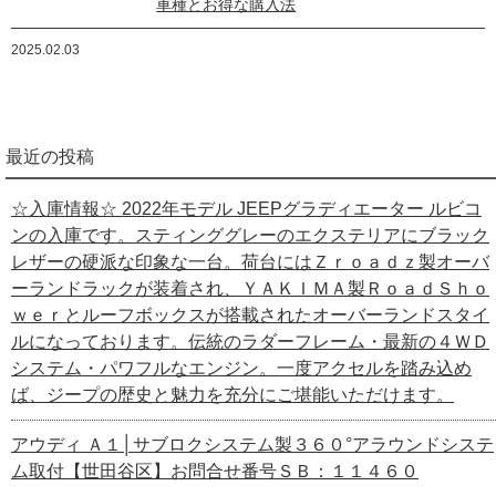
車種とお得な購入法
2025.02.03
最近の投稿
☆入庫情報☆ 2022年モデル JEEPグラディエーター ルビコ
ンの入庫です。スティンググレーのエクステリアにブラック
レザーの硬派な印象な一台。荷台にはＺｒｏａｄｚ製オーバ
ーランドラックが装着され、ＹＡＫＩＭＡ製ＲｏａｄＳｈｏ
ｗｅｒとルーフボックスが搭載されたオーバーランドスタイ
ルになっております。伝統のラダーフレーム・最新の４ＷＤ
システム・パワフルなエンジン。一度アクセルを踏み込め
ば、ジープの歴史と魅力を充分にご堪能いただけます。
アウディ Ａ１│サブロクシステム製３６０°アラウンドシステ
ム取付【世田谷区】お問合せ番号ＳＢ：１１４６０