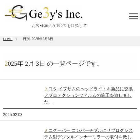
tog
me
お客様満足度100％を目指して
日別: 2025年2月3日
HOME
〉
2025年
2月
3日
の一覧ページです。
トヨタ イプサムのヘッドライトを新品に交換
／プロテクションフィルムの施工を致しまし
た。
2025.02.03
ミニクーパー コンバーチブルにサブロクシス
テム製デジタルインナーミラーの取付を致し