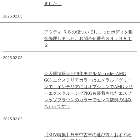
ました。
2025.02.03
アウディ Ｒ８の傷ついてしまったボディを鈑
金修理しました。お問合せ番号ＳＢ：９８１
２
2025.02.03
☆入庫情報☆2019年モデル Mercedes-AMG
G63 エクステリアカラーはエメラルドグリー
ンで、インテリアにはオプションでAMGレザ
ーエクスクルージブPKGも装着されたエスプ
レッソブラウンのカラーでセンス抜群の組み
合わせです！
2025.02.03
【SUV特集】外車中古車の選び方！おすすめ