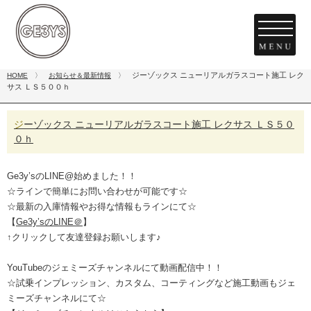
ジーゾックス ニューリアルガラスコート施工 レク
HOME
〉
お知らせ＆最新情報
〉
サス ＬＳ５００ｈ
ジーゾックス ニューリアルガラスコート施工 レクサス ＬＳ５０
０ｈ
Ge3y’sのLINE@始めました！！
☆ラインで簡単にお問い合わせが可能です☆
☆最新の入庫情報やお得な情報もラインにて☆
【
Ge3y’sのLINE＠
】
↑クリックして友達登録お願いします♪
YouTubeのジェミーズチャンネルにて動画配信中！！
☆試乗インプレッション、カスタム、コーティングなど施工動画もジェ
ミーズチャンネルにて☆