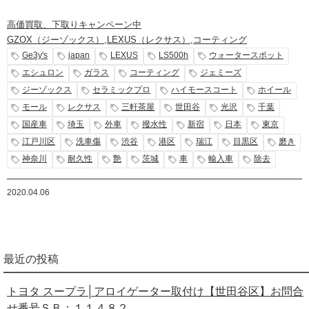
高価買取、下取りキャンペーン中
GZOX（ジーゾックス）
,
LEXUS（レクサス）
,
コーティング
Ge3y's
japan
LEXUS
LS500h
ウォータースポット
エシュロン
ガラス
コーティング
ジェミーズ
ジーゾックス
セラミックプロ
ハイモースコート
ホイール
モール
レクサス
三軒茶屋
世田谷
光沢
千葉
国産車
埼玉
外車
撥水性
新宿
日本
東京
江戸川区
洗車傷
渋谷
港区
瑞江
目黒区
磨き
神奈川
耐久性
艶
茨城
車
輸入車
除去
2020.04.06
最近の投稿
トヨタ スープラ│アロイゲーター取付け【世田谷区】お問合
せ番号ＳＢ：１１４８２