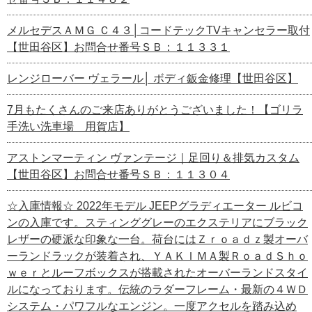
メルセデスＡＭＧ Ｃ４３│コードテックTVキャンセラー取付
【世田谷区】お問合せ番号ＳＢ：１１３３１
レンジローバー ヴェラール│ ボディ鈑金修理【世田谷区】
7月もたくさんのご来店ありがとうございました！【ゴリラ
手洗い洗車場 用賀店】
アストンマーティン ヴァンテージ｜足回り＆排気カスタム
【世田谷区】お問合せ番号ＳＢ：１１３０４
☆入庫情報☆ 2022年モデル JEEPグラディエーター ルビコ
ンの入庫です。スティンググレーのエクステリアにブラック
レザーの硬派な印象な一台。荷台にはＺｒｏａｄｚ製オーバ
ーランドラックが装着され、ＹＡＫＩＭＡ製ＲｏａｄＳｈｏ
ｗｅｒとルーフボックスが搭載されたオーバーランドスタイ
ルになっております。伝統のラダーフレーム・最新の４ＷＤ
システム・パワフルなエンジン。一度アクセルを踏み込め