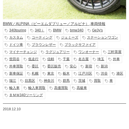
BMW／ALPINA（ビーエムダブリュー／アルピナ）
,
車両情報
340touring
340ⅰ
BMW
bmw340
Ge3y's
カスタム
コーティング
ジェミーズ
ステーションワゴン
ドイツ車
ブラウンレザー
ブラックサファイア
マイナーチェンジ
ラグジュアリー
ワンオーナー
三軒茶屋
世田谷
低走行
信頼
千葉
名古屋
埼玉
外車
外車買取
委託
委託販売
安心
新宿
新潟
新車保証
札幌
東京
栃木
江戸川区
渋谷
港区
瑞江
目黒区
神奈川
群馬
茨城
買取
車
輸入車
輸入車買取
高価買取
高級車
ＢＭＷ340ツーリング
2018.12.10