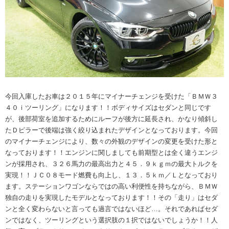
今回入庫したお車は２０１５年にマイナーチェンジを受けた「ＢＭＷ３
４０ｉツーリング」になります！！ボディサイズはセダンと同じです
が、後部荷室を追加するためにルーフが後方に延長され、かなり傾斜し
たＤピラーで後端は強く絞り込まれたデザインとなっております。今回
のマイナーチェンジにより、数々の外観のデザインの変更を受けた形と
なっております！！エンジンに関しましても前期型とは全く違うエンジ
ンが採用され、３２６馬力の最高出力と４５．９ｋｇｍの最大トルクを
実現！！ＪＣ０８モード燃費も向上し、１３．５ｋｍ／Ｌとなっており
ます。ステーションワゴンならではの高い利便性を持ちながら、ＢＭＷ
独自の走りを実現したモデルとなっております！！その「走り」はセダ
ンと全く変わらないと言っても過言ではないほど…。それであればセダ
ンではなく、ツーリングという選択肢の１択ではないでしょうか！！人