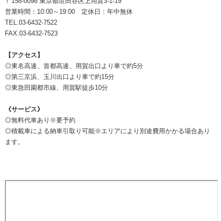
〒158-0098 東京都世田谷区上用賀3-1-19
営業時間：10:00～19:00 定休日：年中無休
TEL.03-6432-7522
FAX.03-6432-7523
【アクセス】
◎東名高速、首都高速、用賀出口より車で約5分
◎第三京浜、玉川出口より車で約15分
◎東急田園都市線、用賀駅徒歩10分
《サービス》
◎無料代車あり※要予約
◎積載車による納車引取り可能※エリアにより別途費用かかる場合あり
ます。