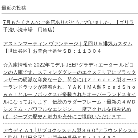
最近の投稿
7月もたくさんのご来店ありがとうございました。【ゴリラ
手洗い洗車場 用賀店】
アストンマーティン ヴァンテージ｜足回り＆排気カスタム
【世田谷区】お問合せ番号ＳＢ：１１３０４
☆入庫情報☆ 2022年モデル JEEPグラディエーター ルビコ
ンの入庫です。スティンググレーのエクステリアにブラック
レザーの硬派な印象な一台。荷台にはＺｒｏａｄｚ製オーバ
ーランドラックが装着され、ＹＡＫＩＭＡ製ＲｏａｄＳｈｏ
ｗｅｒとルーフボックスが搭載されたオーバーランドスタイ
ルになっております。伝統のラダーフレーム・最新の４ＷＤ
システム・パワフルなエンジン。一度アクセルを踏み込め
ば、ジープの歴史と魅力を充分にご堪能いただけます。
アウディ Ａ１│サブロクシステム製３６０°アラウンドシステ
ム取付【世田谷区】お問合せ番号ＳＢ：１１４６０