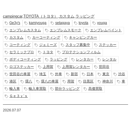
campingcar
,
TOYOTA（トヨタ）
,
カスタム
,
ラッピング
Ge3y's
kamiyouga
setagaya
toyota
youga
エンブレムカスタム
エンブレムスモーク
エンブレムペイント
カスタム
カーコーティング
キャンピングカー
コーティング
ジェミーズ
スタッフ募集中
ステッカー
セラミックプロ
トヨタ
プロテクションフィルム
ボディコーティング
ラッピング
レンタカー
レンタル
ロゴステッカー
上用賀
上用賀レンタカー
世田谷
世田谷の車屋
埼玉
外車
新宿
日本
東京
渋谷
港区
環八
環八の車屋
用賀
目黒区
神奈川
車
輸入車
輸入車買取
部分ラッピング
高価買取
Ｇｅ３ｙ’ｓ
2026.07.07