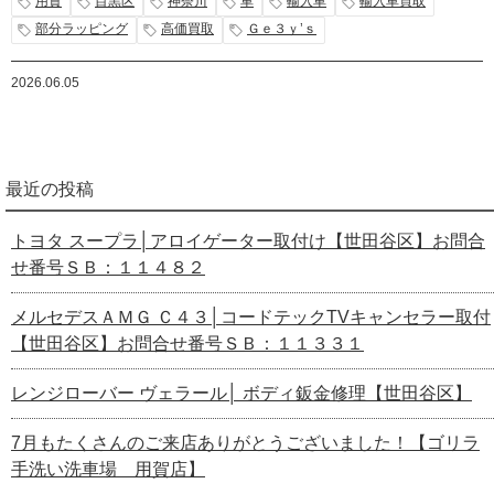
用賀
目黒区
神奈川
車
輸入車
輸入車買取
部分ラッピング
高価買取
Ｇｅ３ｙ’ｓ
2026.06.05
最近の投稿
トヨタ スープラ│アロイゲーター取付け【世田谷区】お問合
せ番号ＳＢ：１１４８２
メルセデスＡＭＧ Ｃ４３│コードテックTVキャンセラー取付
【世田谷区】お問合せ番号ＳＢ：１１３３１
レンジローバー ヴェラール│ ボディ鈑金修理【世田谷区】
7月もたくさんのご来店ありがとうございました！【ゴリラ
手洗い洗車場 用賀店】