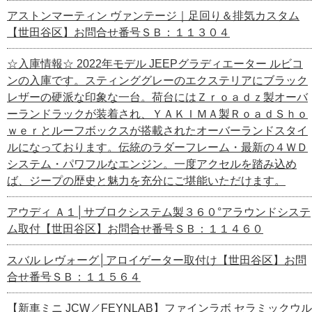
アストンマーティン ヴァンテージ｜足回り＆排気カスタム
【世田谷区】お問合せ番号ＳＢ：１１３０４
☆入庫情報☆ 2022年モデル JEEPグラディエーター ルビコ
ンの入庫です。スティンググレーのエクステリアにブラック
レザーの硬派な印象な一台。荷台にはＺｒｏａｄｚ製オーバ
ーランドラックが装着され、ＹＡＫＩＭＡ製ＲｏａｄＳｈｏ
ｗｅｒとルーフボックスが搭載されたオーバーランドスタイ
ルになっております。伝統のラダーフレーム・最新の４ＷＤ
システム・パワフルなエンジン。一度アクセルを踏み込め
ば、ジープの歴史と魅力を充分にご堪能いただけます。
アウディ Ａ１│サブロクシステム製３６０°アラウンドシステ
ム取付【世田谷区】お問合せ番号ＳＢ：１１４６０
スバル レヴォーグ│アロイゲーター取付け【世田谷区】お問
合せ番号ＳＢ：１１５６４
【新車ミニ JCW／FEYNLAB】ファインラボ セラミックウル