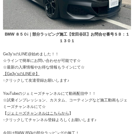
BMW ８５０i
｜部分ラッピング施工【世田谷区】お問合せ番号ＳＢ：１
１３０１
Ge3y’sのLINE@始めました！！
☆ラインで簡単にお問い合わせが可能です☆
☆最新の入庫情報やお得な情報もラインにて☆
【Ge3y’sのLINE＠】
↑クリックして友達登録お願いします♪
YouTubeのジェミーズチャンネルにて動画配信中！！
☆試乗インプレッション、カスタム、コーティングなど施工動画もジェ
ミーズチャンネルにて☆
【
ジェミーズチャンネルはこちらから
】
↑クリックしてチャンネル登録よろしくお願いします♪
今回はBMW 850iの部分ラッピングの施工！