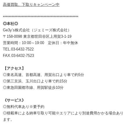
高価買取、下取りキャンペーン中
****************************************************
◎本社◎
Ge3y’s株式会社（ジェミーズ株式会社）
〒158-0098 東京都世田谷区上用賀3-1-19
営業時間：10:00～19:00 定休日：年中無休
TEL.03-6432-7522
FAX.03-6432-7523
【アクセス】
◎東名高速、首都高速、用賀出口より車で約5分
◎第三京浜、玉川出口より車で約15分
◎東急田園都市線、用賀駅徒歩10分
《サービス》
◎無料代車あり※要予約
◎積載車による納車引取り可能※エリアにより別途費用かかる場合あり
ます。