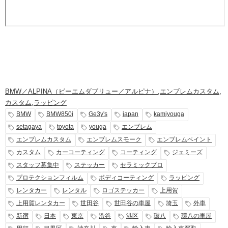
BMW／ALPINA（ビーエムダブリュー／アルピナ）
,
エンブレムカスタム
,
カスタム
,
ラッピング
BMW
BMW850i
Ge3y's
japan
kamiyouga
setagaya
toyota
youga
エンブレム
エンブレムカスタム
エンブレムスモーク
エンブレムペイント
カスタム
カーコーティング
コーティング
ジェミーズ
スタッフ募集中
ステッカー
セラミックプロ
プロテクションフィルム
ボディコーティング
ラッピング
レンタカー
レンタル
ロゴステッカー
上用賀
上用賀レンタカー
世田谷
世田谷の車屋
埼玉
外車
新宿
日本
東京
渋谷
港区
環八
環八の車屋