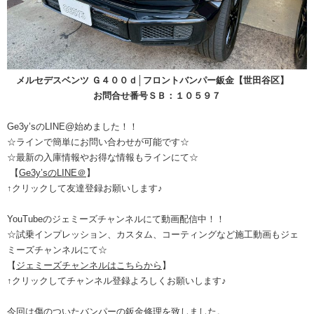
メルセデスベンツ Ｇ４００ｄ│フロントバンパー鈑金【世田谷区】
お問合せ番号ＳＢ：１０５９７
Ge3y’s
の
LINE@
始めました！！
☆ラインで簡単にお問い合わせが可能です☆
☆最新の入庫情報やお得な情報もラインにて☆
【
Ge3y’sのLINE＠
】
↑
クリックして友達登録お願いします
♪
YouTubeのジェミーズチャンネルにて動画配信中！！
☆試乗インプレッション、カスタム、コーティングなど施工動画もジェ
ミーズチャンネルにて☆
【
ジェミーズチャンネルはこちらから
】
↑クリックしてチャンネル登録よろしくお願いします♪
今回は傷のついたバンパーの鈑金修理を致しました。