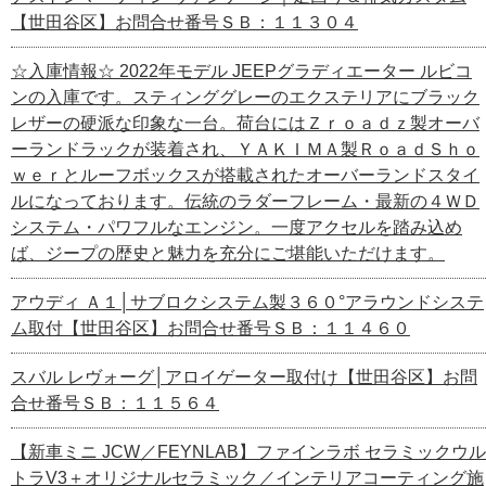
【世田谷区】お問合せ番号ＳＢ：１１３０４
☆入庫情報☆ 2022年モデル JEEPグラディエーター ルビコ
ンの入庫です。スティンググレーのエクステリアにブラック
レザーの硬派な印象な一台。荷台にはＺｒｏａｄｚ製オーバ
ーランドラックが装着され、ＹＡＫＩＭＡ製ＲｏａｄＳｈｏ
ｗｅｒとルーフボックスが搭載されたオーバーランドスタイ
ルになっております。伝統のラダーフレーム・最新の４ＷＤ
システム・パワフルなエンジン。一度アクセルを踏み込め
ば、ジープの歴史と魅力を充分にご堪能いただけます。
アウディ Ａ１│サブロクシステム製３６０°アラウンドシステ
ム取付【世田谷区】お問合せ番号ＳＢ：１１４６０
スバル レヴォーグ│アロイゲーター取付け【世田谷区】お問
合せ番号ＳＢ：１１５６４
【新車ミニ JCW／FEYNLAB】ファインラボ セラミックウル
トラV3＋オリジナルセラミック／インテリアコーティング施