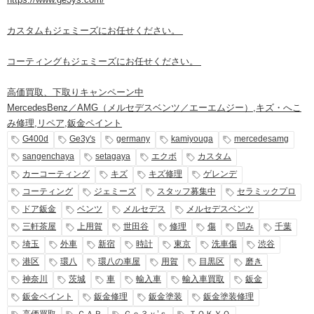
カスタムもジェミーズにお任せください。
コーティングもジェミーズにお任せください。
高価買取、下取りキャンペーン中
MercedesBenz／AMG（メルセデスベンツ／エーエムジー）
,
キズ・へこ
み修理
,
リペア
,
鈑金ペイント
G400d
Ge3y's
germany
kamiyouga
mercedesamg
sangenchaya
setagaya
エクボ
カスタム
カーコーティング
キズ
キズ修理
ゲレンデ
コーティング
ジェミーズ
スタッフ募集中
セラミックプロ
ドア鈑金
ベンツ
メルセデス
メルセデスベンツ
三軒茶屋
上用賀
世田谷
修理
傷
凹み
千葉
埼玉
外車
新宿
時計
東京
洗車傷
渋谷
港区
環八
環八の車屋
用賀
目黒区
磨き
神奈川
茨城
車
輸入車
輸入車買取
鈑金
鈑金ペイント
鈑金修理
鈑金塗装
鈑金塗装修理