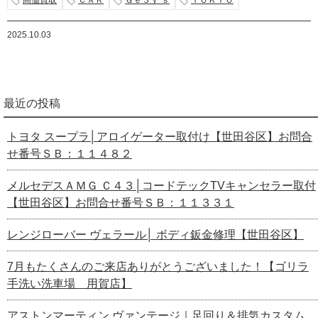
高価買取
ＣＡＲ
Ｇｅ３ｙ’ｓ
ＴＯＫＹＯ
2025.10.03
最近の投稿
トヨタ スープラ│アロイゲーター取付け【世田谷区】お問合
せ番号ＳＢ：１１４８２
メルセデスＡＭＧ Ｃ４３│コードテックTVキャンセラー取付
【世田谷区】お問合せ番号ＳＢ：１１３３１
レンジローバー ヴェラール│ ボディ鈑金修理【世田谷区】
7月もたくさんのご来店ありがとうございました！【ゴリラ
手洗い洗車場 用賀店】
アストンマーティン ヴァンテージ｜足回り＆排気カスタム