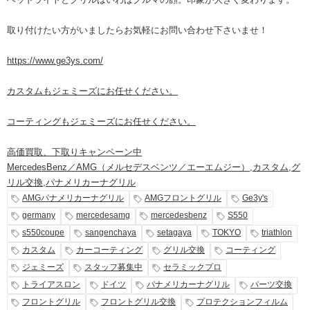
取り付けたい方がいましたらお気軽にお問い合わせ下さいませ！
https://www.ge3ys.com/
カスタムもジェミーズにお任せください。
コーティングもジェミーズにお任せください。
高価買取、下取りキャンペーン中
MercedesBenz／AMG（メルセデスベンツ／エーエムジー）
,
カスタム
,
グ
リル交換
,
パナメリカーナグリル
AMGパナメリカーナグリル
AMGフロントグリル
Ge3y's
germany
mercedesamg
mercedesbenz
S550
s550coupe
sangenchaya
setagaya
TOKYO
triathlon
カスタム
カーコーティング
グリル交換
コーティング
ジェミーズ
スタッフ募集中
セラミックプロ
トライアスロン
ドイツ
パナメリカーナグリル
パーツ交換
フロントグリル
フロントグリル交換
プロテクションフィルム