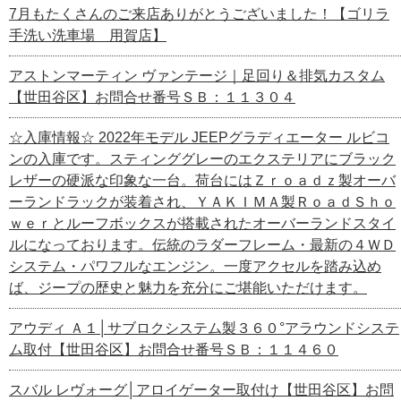
7月もたくさんのご来店ありがとうございました！【ゴリラ
手洗い洗車場 用賀店】
アストンマーティン ヴァンテージ｜足回り＆排気カスタム
【世田谷区】お問合せ番号ＳＢ：１１３０４
☆入庫情報☆ 2022年モデル JEEPグラディエーター ルビコ
ンの入庫です。スティンググレーのエクステリアにブラック
レザーの硬派な印象な一台。荷台にはＺｒｏａｄｚ製オーバ
ーランドラックが装着され、ＹＡＫＩＭＡ製ＲｏａｄＳｈｏ
ｗｅｒとルーフボックスが搭載されたオーバーランドスタイ
ルになっております。伝統のラダーフレーム・最新の４ＷＤ
システム・パワフルなエンジン。一度アクセルを踏み込め
ば、ジープの歴史と魅力を充分にご堪能いただけます。
アウディ Ａ１│サブロクシステム製３６０°アラウンドシステ
ム取付【世田谷区】お問合せ番号ＳＢ：１１４６０
スバル レヴォーグ│アロイゲーター取付け【世田谷区】お問