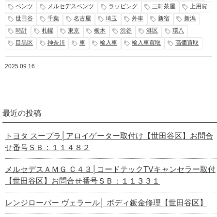
ベンツ
メルセデスベンツ
ラッピング
三軒茶屋
上用賀
世田谷
千葉
名古屋
埼玉
外車
新宿
新潟
時計
札幌
東京
栃木
渋谷
港区
環八
目黒区
神奈川
車
輸入車
輸入車買取
高価買取
2025.09.16
最近の投稿
トヨタ スープラ│アロイゲーター取付け【世田谷区】お問合
せ番号ＳＢ：１１４８２
メルセデスＡＭＧ Ｃ４３│コードテックTVキャンセラー取付
【世田谷区】お問合せ番号ＳＢ：１１３３１
レンジローバー ヴェラール│ ボディ鈑金修理【世田谷区】