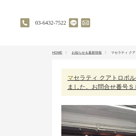
03-6432-7522
HOME
〉
お知らせ＆最新情報
〉
マセラティ ク
マセラティ クアトロポルテのバルブをＬＥＤバルブに交換を致し
ました。お問合せ番号Ｓ