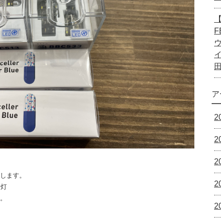
【
F
ア
2
2
2
致します。
2
ー灯
す。
2