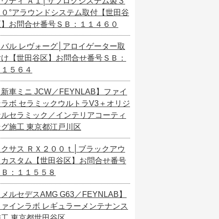
アウディ Ａ１│サブロクシステム製３
６０°アラウンドシステム取付【世田谷
区】お問合せ番号ＳＢ：１１４６０
スバル レヴォーグ│アロイゲーター取
付け【世田谷区】お問合せ番号ＳＢ：
１１５６４
新車ミニ JCW／FEYNLAB】ファイ
ンラボ セラミックウルトラV3＋オリジ
ナルセラミック／インテリアコーティ
ング施工 東京都江戸川区
レクサス ＲＸ２００ｔ│ブラックアウ
トカスタム【世田谷区】お問合せ番号
ＳＢ：１１５５８
メルセデスAMG G63／FEYNLAB】
ファインラボ レギュラーメンテナンス
施工 東京都世田谷区