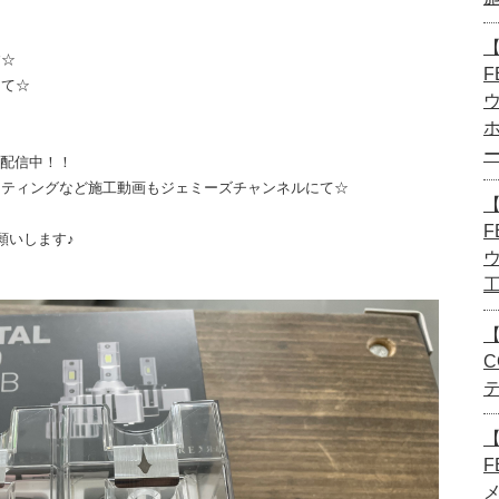
【
す☆
F
にて☆
画配信中！！
ーティングなど施工動画もジェミーズチャンネルにて☆
【
F
願いします♪
【
C
F