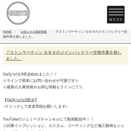
アストンマーティン ＤＢ９のメインバッテリー交
HOME
〉
お知らせ＆最新情報
〉
換作業を致しました。
アストンマーティン ＤＢ９のメインバッテリー交換作業を致し
ました。
Ge3y’s
の
LINE@
始めました！！
☆ラインで簡単にお問い合わせが可能です☆
☆最新の入庫情報やお得な情報もラインにて☆
【
Ge3y’sのLINE＠
】
↑
クリックして友達登録お願いします
♪
YouTubeのジェミーズチャンネルにて動画配信中！！
☆試乗インプレッション、カスタム、コーティングなど施工動画もジェ