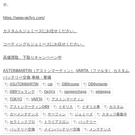
せ。
https://www.ge3ys.com/
カスタムもジェミーズにお任せください。
コーティングもジェミーズにお任せください。
高価買取、下取りキャンペーン中
ASTONMARTIN（アストンマーティン）
,
VARTA（ファルタ）
,
カスタム
,
バッテリー交換
,
車検・整備
ASUTONMARTIN
car
DB9coupe
DB9volante
DB9ヴォランテ
Ge3y's
sangenchaya
setagaya
TOKYO
VARTA
アストンマーティン
アストンマーティンDB9
イギリス
イギリス車
カスタム
カーメンテナンス
サーフィン
ジェミーズ
スタッフ募集中
セラミックプロ
トライアスロン
バッテリー
バッテリー交換
メインバッテリー交換
メンテナンス