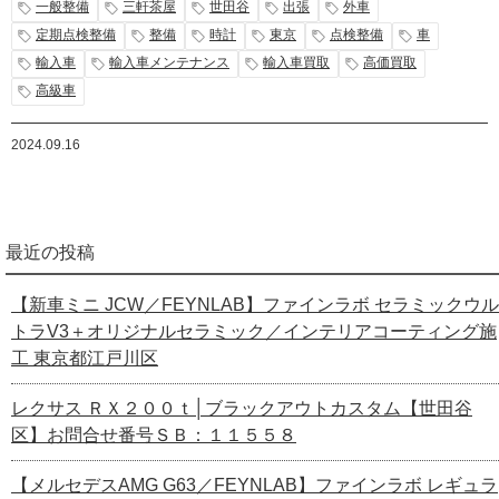
一般整備
三軒茶屋
世田谷
出張
外車
定期点検整備
整備
時計
東京
点検整備
車
輸入車
輸入車メンテナンス
輸入車買取
高価買取
高級車
2024.09.16
最近の投稿
【新車ミニ JCW／FEYNLAB】ファインラボ セラミックウル
トラV3＋オリジナルセラミック／インテリアコーティング施
工 東京都江戸川区
レクサス ＲＸ２００ｔ│ブラックアウトカスタム【世田谷
区】お問合せ番号ＳＢ：１１５５８
【メルセデスAMG G63／FEYNLAB】ファインラボ レギュラ