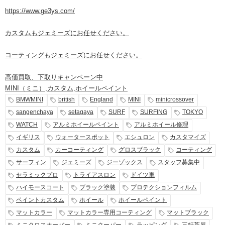
https://www.ge3ys.com/
カスタムもジェミーズにお任せください。
コーティングもジェミーズにお任せください。
高価買取、下取りキャンペーン中
MINI（ミニ）
,
カスタム
,
ホイールペイント
BMWMINI
british
England
MINI
minicrossover
sangenchaya
setagaya
SURF
SURFING
TOKYO
WATCH
アルミホイールペイント
アルミホイール修理
イギリス
ウォータースポット
エシュロン
カスタマイズ
カスタム
カーコーティング
グロスブラック
コーティング
サーフィン
ジェミーズ
ジーゾックス
スタッフ募集中
セラミックプロ
トライアスロン
ドイツ車
ハイモースコート
ブラック塗装
プロテクションフィルム
ペイントカスタム
ホイール
ホイールペイント
マットカラー
マットカラー専用コーティング
マットブラック