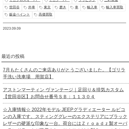
ミニクロスオーバー
ミニクーパー
ラッピング
三軒茶屋
世田谷
外車
東京
磨き
車
輸入車
輸入車買取
鈑金ペイント
高価買取
2023.09.09
最近の投稿
7月もたくさんのご来店ありがとうございました。【ゴリラ
手洗い洗車場 用賀店】
アストンマーティン ヴァンテージ｜足回り＆排気カスタム
【世田谷区】お問合せ番号ＳＢ：１１３０４
☆入庫情報☆ 2022年モデル JEEPグラディエーター ルビコ
ンの入庫です。スティンググレーのエクステリアにブラック
レザーの硬派な印象な一台。荷台にはＺｒｏａｄｚ製オーバ