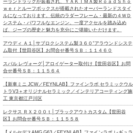
ーランドラックが装着され、ＹＡＫＩＭＡ製ＲｏａｄＳｈｏ
ｗｅｒとルーフボックスが搭載されたオーバーランドスタイ
ルになっております。伝統のラダーフレーム・最新の４ＷＤ
システム・パワフルなエンジン。一度アクセルを踏み込め
ば、ジープの歴史と魅力を充分にご堪能いただけます。
アウディ Ａ１│サブロクシステム製３６０°アラウンドシステ
ム取付【世田谷区】お問合せ番号ＳＢ：１１４６０
スバル レヴォーグ│アロイゲーター取付け【世田谷区】お問
合せ番号ＳＢ：１１５６４
【新車ミニ JCW／FEYNLAB】ファインラボ セラミックウル
トラV3＋オリジナルセラミック／インテリアコーティング施
工 東京都江戸川区
レクサス ＲＸ２００ｔ│ブラックアウトカスタム【世田谷
区】お問合せ番号ＳＢ：１１５５８
【メルセデスAMG G63／FEYNLAB】ファインラボ レギュラ