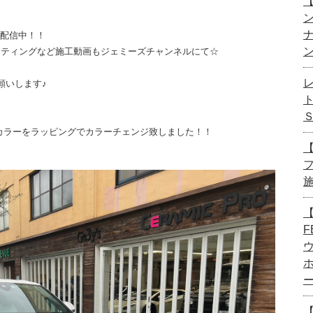
【
画配信中！！
ーティングなど施工動画もジェミーズチャンネルにて☆
願いします♪
カラーをラッピングでカラーチェンジ致しました！！
【
【
F
【