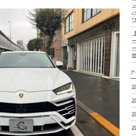
ー
ア
2
2
2
2