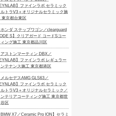
EYNLAB】ファインラボ セラミック
ウルトラV3＋オリジナルセラミック施
工 東京都台東区
ホンダ ステップワゴン／clearguard
ODE S】クリアガード コードSコー
ティング施工 東京都品川区
【アストンマーティン DBX／
EYNLAB】ファインラボ レギュラー
メンテナンス施工 東京都港区
メルセデスAMG GLS63／
EYNLAB】ファインラボ セラミック
ウルトラV3＋オリジナルセラミック／
インテリアコーティング施工 東京都世
田谷区
BMW X7／Ceramic Pro ION】セラミ