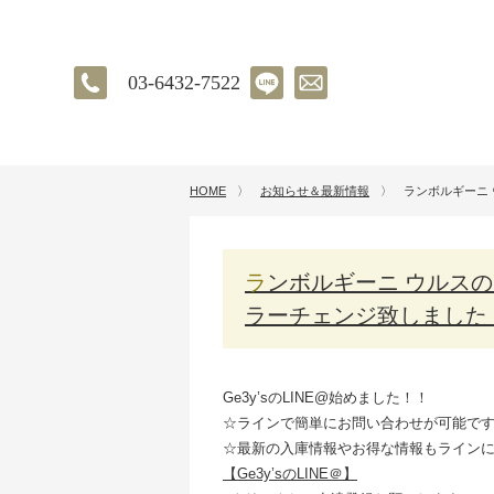
03-6432-7522
HOME
〉
お知らせ＆最新情報
〉
ランボルギーニ
ランボルギーニ ウルスのエクステリアのカラーをラッピングでカ
ラーチェンジ致しました
Ge3y’sのLINE@始めました！！
☆ラインで簡単にお問い合わせが可能で
☆最新の入庫情報やお得な情報もライン
【Ge3y’sのLINE＠】