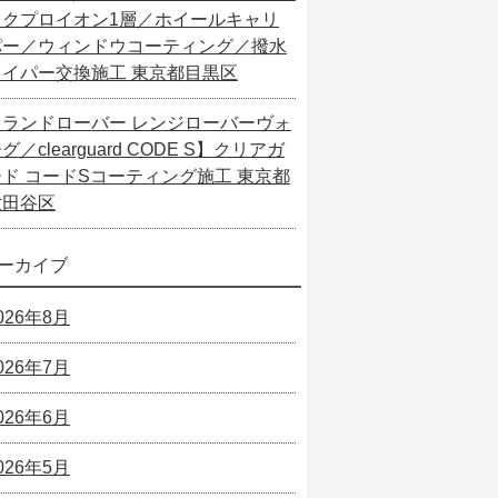
ックプロイオン1層／ホイールキャリ
パー／ウィンドウコーティング／撥水
ワイパー交換施工 東京都目黒区
【ランドローバー レンジローバーヴォ
グ／clearguard CODE S】クリアガ
ード コードSコーティング施工 東京都
世田谷区
ーカイブ
026年8月
026年7月
026年6月
026年5月