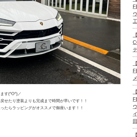
F
【
C
F
【
(^O^)／
F
に戻せたり塗装よりも完成まで時間が早いです！！
思ったらラッピングがオススメで御座います！！
！
【