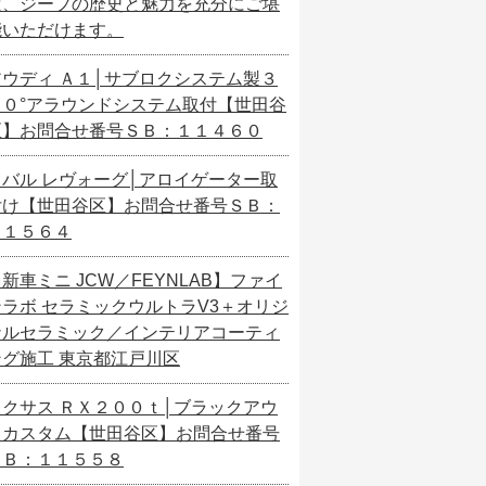
ば、ジープの歴史と魅力を充分にご堪
能いただけます。
アウディ Ａ１│サブロクシステム製３
６０°アラウンドシステム取付【世田谷
区】お問合せ番号ＳＢ：１１４６０
スバル レヴォーグ│アロイゲーター取
付け【世田谷区】お問合せ番号ＳＢ：
１１５６４
新車ミニ JCW／FEYNLAB】ファイ
ンラボ セラミックウルトラV3＋オリジ
ナルセラミック／インテリアコーティ
ング施工 東京都江戸川区
レクサス ＲＸ２００ｔ│ブラックアウ
トカスタム【世田谷区】お問合せ番号
ＳＢ：１１５５８