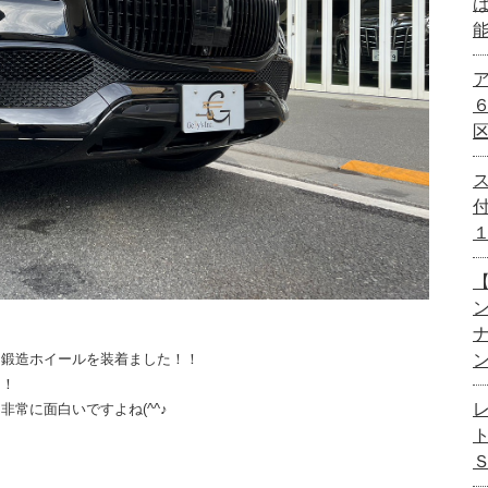
【
ド鍛造ホイールを装着ました！！
！！
常に面白いですよね(^^♪