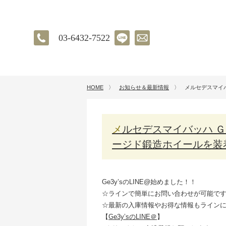
03-6432-7522
HOME
〉
お知らせ＆最新情報
〉
メルセデスマイ
メルセデスマイバッハ ＧＬＳ６００に２４インチのハイパーフォ
ージド鍛造ホイールを装
Ge3y’sのLINE@始めました！！
☆ラインで簡単にお問い合わせが可能で
☆最新の入庫情報やお得な情報もライン
【
Ge3y’sのLINE＠
】