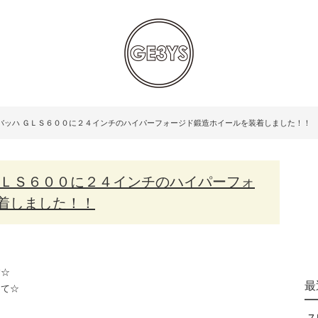
バッハ ＧＬＳ６００に２４インチのハイパーフォージド鍛造ホイールを装着しました！！
着しました！！
す☆
最
にて☆