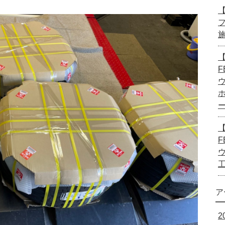
【
【
F
【
F
ア
2