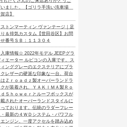
7月もたくさんのご来店ありがとうご
ざいました。【ゴリラ手洗い洗車場
用賀店】
アストンマーティン ヴァンテージ｜足
回り＆排気カスタム【世田谷区】お問
合せ番号ＳＢ：１１３０４
入庫情報☆ 2022年モデル JEEPグラ
ディエーター ルビコンの入庫です。ス
ティンググレーのエクステリアにブラ
ックレザーの硬派な印象な一台。荷台
にはＺｒｏａｄｚ製オーバーランドラ
ックが装着され、ＹＡＫＩＭＡ製Ｒｏ
ａｄＳｈｏｗｅｒとルーフボックスが
搭載されたオーバーランドスタイルに
なっております。伝統のラダーフレー
ム・最新の４ＷＤシステム・パワフル
なエンジン。一度アクセルを踏み込め