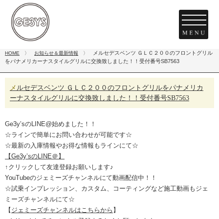
メルセデスベンツ ＧＬＣ２００のフロントグリル
HOME
〉
お知らせ＆最新情報
〉
をパナメリカーナスタイルグリルに交換致しました！！受付番号SB7563
メルセデスベンツ ＧＬＣ２００のフロントグリルをパナメリカ
ーナスタイルグリルに交換致しました！！受付番号SB7563
Ge3y’sのLINE@始めました！！
☆ラインで簡単にお問い合わせが可能です☆
☆最新の入庫情報やお得な情報もラインにて☆
【Ge3y’sのLINE＠】
↑クリックして友達登録お願いします♪
YouTubeのジェミーズチャンネルにて動画配信中！！
☆試乗インプレッション、カスタム、コーティングなど施工動画もジェ
ミーズチャンネルにて☆
【
ジェミーズチャンネルはこちらから
】