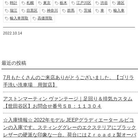
時計
札幌
東京
栃木
江戸川区
渋谷
港区
瑞江
目黒区
神奈川
群馬
茨城
車
輸入車
輸入車買取
高価買取
2022.10.14
最近の投稿
7月もたくさんのご来店ありがとうございました。【ゴリラ
手洗い洗車場 用賀店】
アストンマーティン ヴァンテージ｜足回り＆排気カスタム
【世田谷区】お問合せ番号ＳＢ：１１３０４
☆入庫情報☆ 2022年モデル JEEPグラディエーター ルビコ
ンの入庫です。スティンググレーのエクステリアにブラック
レザーの硬派な印象な一台。荷台にはＺｒｏａｄｚ製オーバ