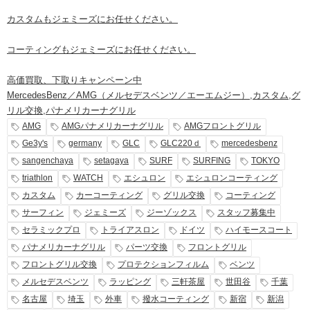
カスタムもジェミーズにお任せください。
コーティングもジェミーズにお任せください。
高価買取、下取りキャンペーン中
MercedesBenz／AMG（メルセデスベンツ／エーエムジー）
,
カスタム
,
グ
リル交換
,
パナメリカーナグリル
AMG
AMGパナメリカーナグリル
AMGフロントグリル
Ge3y's
germany
GLC
GLC220ｄ
mercedesbenz
sangenchaya
setagaya
SURF
SURFING
TOKYO
triathlon
WATCH
エシュロン
エシュロンコーティング
カスタム
カーコーティング
グリル交換
コーティング
サーフィン
ジェミーズ
ジーゾックス
スタッフ募集中
セラミックプロ
トライアスロン
ドイツ
ハイモースコート
パナメリカーナグリル
パーツ交換
フロントグリル
フロントグリル交換
プロテクションフィルム
ベンツ
メルセデスベンツ
ラッピング
三軒茶屋
世田谷
千葉
名古屋
埼玉
外車
撥水コーティング
新宿
新潟