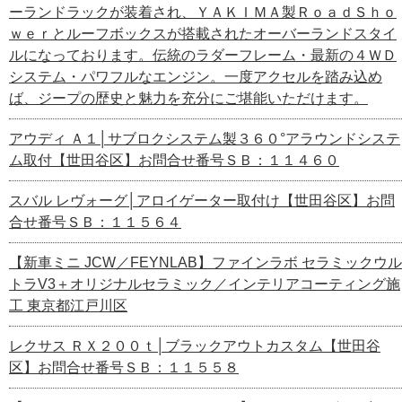
ーランドラックが装着され、ＹＡＫＩＭＡ製ＲｏａｄＳｈｏ
ｗｅｒとルーフボックスが搭載されたオーバーランドスタイ
ルになっております。伝統のラダーフレーム・最新の４ＷＤ
システム・パワフルなエンジン。一度アクセルを踏み込め
ば、ジープの歴史と魅力を充分にご堪能いただけます。
アウディ Ａ１│サブロクシステム製３６０°アラウンドシステ
ム取付【世田谷区】お問合せ番号ＳＢ：１１４６０
スバル レヴォーグ│アロイゲーター取付け【世田谷区】お問
合せ番号ＳＢ：１１５６４
【新車ミニ JCW／FEYNLAB】ファインラボ セラミックウル
トラV3＋オリジナルセラミック／インテリアコーティング施
工 東京都江戸川区
レクサス ＲＸ２００ｔ│ブラックアウトカスタム【世田谷
区】お問合せ番号ＳＢ：１１５５８