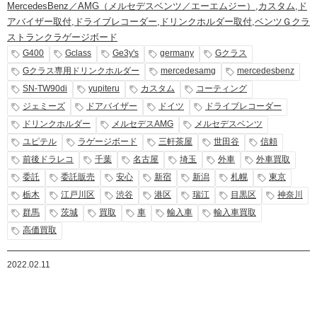
MercedesBenz／AMG（メルセデスベンツ／エーエムジー）
,
カスタム
,
ド
アバイザー取付
,
ドライブレコーダー
,
ドリンクホルダー取付
,
ベンツＧクラ
ストランクラゲージボード
G400
Gclass
Ge3y's
germany
Gクラス
Gクラス専用ドリンクホルダー
mercedesamg
mercedesbenz
SN-TW90di
yupiteru
カスタム
コーティング
ジェミーズ
ドアバイザー
ドイツ
ドライブレコーダー
ドリンクホルダー
メルセデスAMG
メルセデスベンツ
ユピテル
ラゲージボード
三軒茶屋
世田谷
信頼
前後ドラレコ
千葉
名古屋
埼玉
外車
外車買取
委託
委託販売
安心
新宿
新潟
札幌
東京
栃木
江戸川区
渋谷
港区
瑞江
目黒区
神奈川
群馬
茨城
買取
車
輸入車
輸入車買取
高価買取
2022.02.11