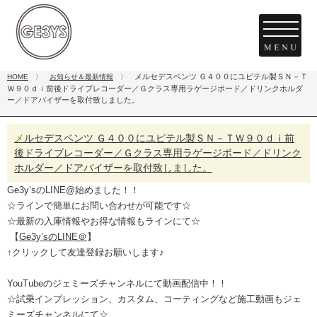
メルセデスベンツ Ｇ４００にユピテル製ＳＮ－Ｔ
HOME
〉
お知らせ＆最新情報
〉
Ｗ９０ｄｉ前後ドライブレコーダー／Ｇクラス専用ラゲージボード／ドリンクホルダ
ー／ドアバイザーを取付致しました。
メルセデスベンツ Ｇ４００にユピテル製ＳＮ－ＴＷ９０ｄｉ前
後ドライブレコーダー／Ｇクラス専用ラゲージボード／ドリンク
ホルダー／ドアバイザーを取付致しました。
Ge3y’s
の
LINE@
始めました！！
☆ラインで簡単にお問い合わせが可能です☆
☆最新の入庫情報やお得な情報もラインにて☆
【
Ge3y’sのLINE＠
】
↑
クリックして友達登録お願いします
♪
YouTubeのジェミーズチャンネルにて動画配信中！！
☆試乗インプレッション、カスタム、コーティングなど施工動画もジェ
ミーズチャンネルにて☆