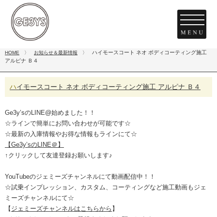
ハイモースコート ネオ ボディコーティング施工
HOME
〉
お知らせ＆最新情報
〉
アルピナ Ｂ４
ハイモースコート ネオ ボディコーティング施工 アルピナ Ｂ４
Ge3y’sのLINE@始めました！！
☆ラインで簡単にお問い合わせが可能です☆
☆最新の入庫情報やお得な情報もラインにて☆
【Ge3y’sのLINE＠】
↑クリックして友達登録お願いします♪
YouTubeのジェミーズチャンネルにて動画配信中！！
☆試乗インプレッション、カスタム、コーティングなど施工動画もジェ
ミーズチャンネルにて☆
【
ジェミーズチャンネルはこちらから
】