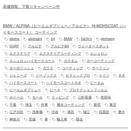
高価買取、下取りキャンペーン中
BMW／ALPINA（ビーエムダブリュー／アルピナ）
,
Hi-MOHSCOAT（ハ
イモースコート）
,
コーティング
alpina
alpinab4
b4
BMW
Ge3y's
germany
SURF
アルピナ
アルピナB4
ウォータースポット
エクステリア
エクステリアコーティング
エシュロン
エシュロンハイモースコート
カスタム
カーコーティング
カーポリッシュ
ガラス
コーティング
サーフィン
ジェミーズ
ジーゾックス
セラミックプロ
ドイツ
ネオ
ハイモースコート
ハイモースコートネオ
ビーエム
ビーエムダブリュー
ビー４
プロテクションフィルム
ホイール
モール
ラッピング
三軒茶屋
世田谷
千葉
埼玉
外車
撥水コーティング
新宿
東京
江戸川区
洗車傷
渋谷
港区
瑞江
目黒区
磨き
神奈川
茨城
車
輸入車
除去