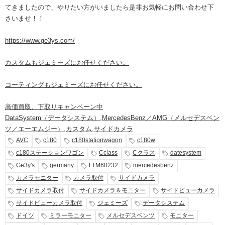
てきましたので、やりたい方がいましたら是非お気軽にお問い合わせ下
さいませ！！
https://www.ge3ys.com/
カスタムもジェミーズにお任せください。
コーティングもジェミーズにお任せください。
高価買取、下取りキャンペーン中
DataSystem（データシステム）
,
MercedesBenz／AMG（メルセデスベン
ツ／エーエムジー）
,
カスタム
,
サイドカメラ
AVC
c180
c180stationwagon
c180w
c180ステーションワゴン
Cclass
Cクラス
datesystem
Ge3y's
germany
LTM60232
mercedesbenz
カメラモニター
カメラ取付
サイドカメラ
サイドカメラ取付
サイドカメラ＆モニター
サイドビューカメラ
サイドビューカメラ取付
ジェミーズ
データシステム
ドイツ
ミラーモニター
メルセデスベンツ
モニター