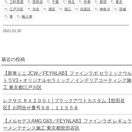
三軒茶屋
世田谷
千葉
埼玉
外車
新宿
東京
江戸川区
渋谷
港区
瑞江
目黒区
神奈川
茨城
車
輸入車
2021.01.20
最近の投稿
【新車ミニ JCW／FEYNLAB】ファインラボ セラミックウル
トラV3＋オリジナルセラミック／インテリアコーティング施
工 東京都江戸川区
レクサス ＲＸ２００ｔ│ブラックアウトカスタム【世田谷
区】お問合せ番号ＳＢ：１１５５８
【メルセデスAMG G63／FEYNLAB】ファインラボ レギュラ
ーメンテナンス施工 東京都世田谷区