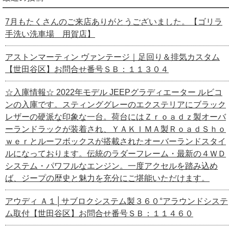
7月もたくさんのご来店ありがとうございました。【ゴリラ
手洗い洗車場 用賀店】
アストンマーティン ヴァンテージ｜足回り＆排気カスタム
【世田谷区】お問合せ番号ＳＢ：１１３０４
☆入庫情報☆ 2022年モデル JEEPグラディエーター ルビコ
ンの入庫です。スティンググレーのエクステリアにブラック
レザーの硬派な印象な一台。荷台にはＺｒｏａｄｚ製オーバ
ーランドラックが装着され、ＹＡＫＩＭＡ製ＲｏａｄＳｈｏ
ｗｅｒとルーフボックスが搭載されたオーバーランドスタイ
ルになっております。伝統のラダーフレーム・最新の４ＷＤ
システム・パワフルなエンジン。一度アクセルを踏み込め
ば、ジープの歴史と魅力を充分にご堪能いただけます。
アウディ Ａ１│サブロクシステム製３６０°アラウンドシステ
ム取付【世田谷区】お問合せ番号ＳＢ：１１４６０