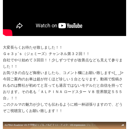
大変長らくお待たせ致しました！！
Ｇｅ３ｙ’ｓ（ジェミーズ）チャンネル第３２回！！
自社でやり始めて３回目！！少しずつですが改善点なども見えて参りま
した！！
お気づきの点など御座いましたら、コメント欄にお願い致します<(_ _)>
今回ご案内のお車は超が付くほど珍しい１台となります。動画で投稿さ
れるのは弊社が初めてと言っても過言ではないモデルだと自信を持って
おります。その名も「ＡＬＰＩＮＡ ロードスター Ｖ８ 世界限定５５５
台」！！
このクルマの魅力が少しでも伝わるように精一杯頑張りますので、どう
ぞご視聴宜しくお願い致します！！