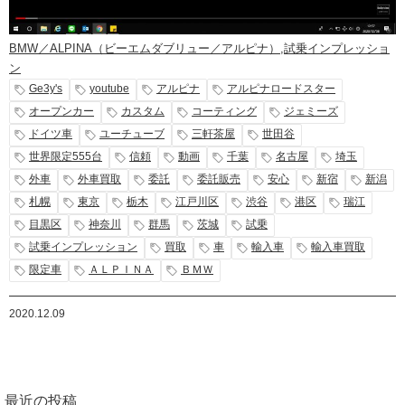
BMW／ALPINA（ビーエムダブリュー／アルピナ）
,
試乗インプレッショ
ン
Ge3y's
youtube
アルピナ
アルピナロードスター
オープンカー
カスタム
コーティング
ジェミーズ
ドイツ車
ユーチューブ
三軒茶屋
世田谷
世界限定555台
信頼
動画
千葉
名古屋
埼玉
外車
外車買取
委託
委託販売
安心
新宿
新潟
札幌
東京
栃木
江戸川区
渋谷
港区
瑞江
目黒区
神奈川
群馬
茨城
試乗
試乗インプレッション
買取
車
輸入車
輸入車買取
限定車
ＡＬＰＩＮＡ
ＢＭＷ
2020.12.09
最近の投稿