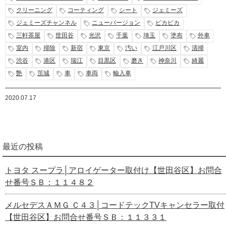
クリーニング
コーティング
シート
ジェミーズ
ジェミーズチャンネル
ニューバージョン
ピカピカ
三軒茶屋
世田谷
光沢
千葉
埼玉
塗布
外車
室内
掃除
新宿
東京
汚い
江戸川区
清掃
渋谷
港区
瑞江
目黒区
磨き
神奈川
綺麗
艶
茨城
車
車両
輸入車
2020.07.17
最近の投稿
トヨタ スープラ│アロイゲーター取付け【世田谷区】お問合
せ番号ＳＢ：１１４８２
メルセデスＡＭＧ Ｃ４３│コードテックTVキャンセラー取付
【世田谷区】お問合せ番号ＳＢ：１１３３１