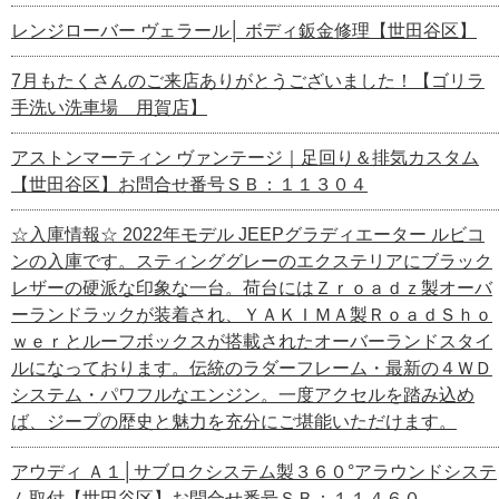
レンジローバー ヴェラール│ ボディ鈑金修理【世田谷区】
7月もたくさんのご来店ありがとうございました！【ゴリラ
手洗い洗車場 用賀店】
アストンマーティン ヴァンテージ｜足回り＆排気カスタム
【世田谷区】お問合せ番号ＳＢ：１１３０４
☆入庫情報☆ 2022年モデル JEEPグラディエーター ルビコ
ンの入庫です。スティンググレーのエクステリアにブラック
レザーの硬派な印象な一台。荷台にはＺｒｏａｄｚ製オーバ
ーランドラックが装着され、ＹＡＫＩＭＡ製ＲｏａｄＳｈｏ
ｗｅｒとルーフボックスが搭載されたオーバーランドスタイ
ルになっております。伝統のラダーフレーム・最新の４ＷＤ
システム・パワフルなエンジン。一度アクセルを踏み込め
ば、ジープの歴史と魅力を充分にご堪能いただけます。
アウディ Ａ１│サブロクシステム製３６０°アラウンドシステ
ム取付【世田谷区】お問合せ番号ＳＢ：１１４６０